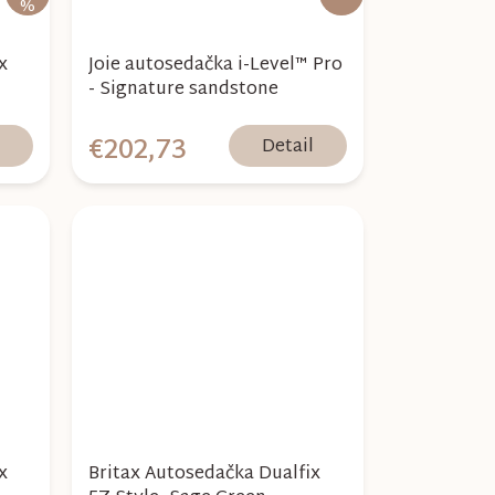
%
x
Joie autosedačka i-Level™ Pro
- Signature sandstone
€202,73
l
Detail
x
Britax Autosedačka Dualfix