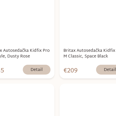
ax Autosedačka Kidfix Pro
Britax Autosedačka Kidfix
yle, Dusty Rose
M Classic, Space Black
35
€209
Detail
Detai