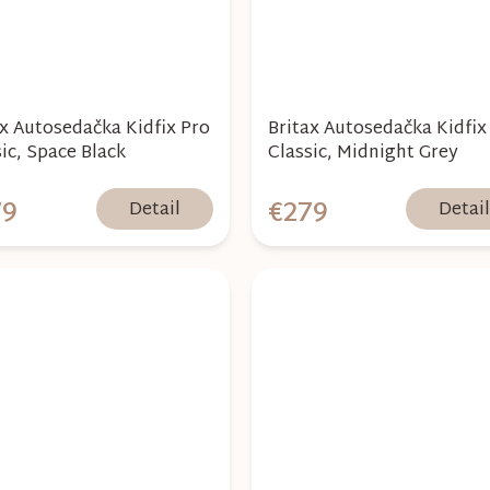
ax Autosedačka Kidfix Pro
Britax Autosedačka Kidfix
ic, Space Black
Classic, Midnight Grey
79
€279
Detail
Detai