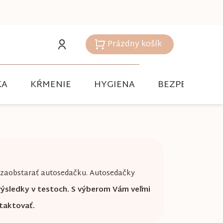
Prázdny košík
Nákupný
košík
KA
KŔMENIE
HYGIENA
BEZPEČNOSŤ
zaobstarať autosedačku. Autosedačky
výsledky v testoch. S výberom Vám veľmi
ntaktovať.