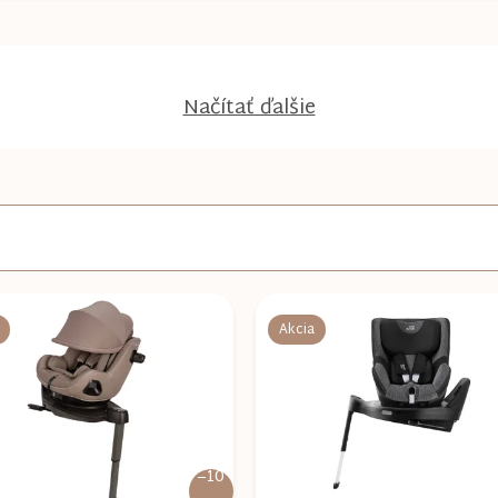
Načítať ďalšie
Akcia
–10