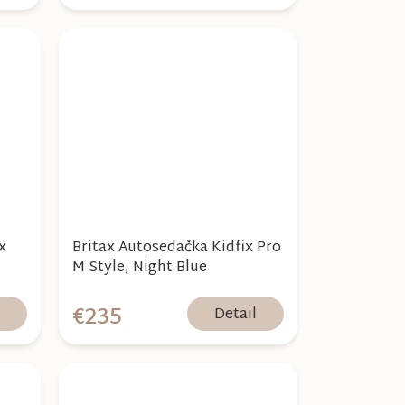
x
Britax Autosedačka Kidfix Pro
M Style, Night Blue
€235
l
Detail