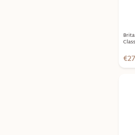
Brit
Class
€2