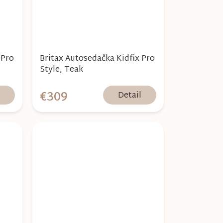
 Pro
Britax Autosedačka Kidfix Pro
Style, Teak
€309
l
Detail