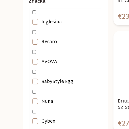
5Z C
Značka
€2
Inglesina
Recaro
AVOVA
BabyStyle Egg
Brit
Nuna
5Z St
€2
Cybex