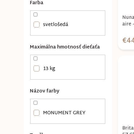
Farba
e
r
l
o
Nuna 
aire 
svetlošedá
d
u
€4
k
Maximálna hmotnosť dieťaťa
t
o
13 kg
v
Názov farby
MONUMENT GREY
Brit