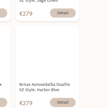
5Z Style, Sage Green
€279
l
Detail
x
Britax Autosedačka Dualfix
5Z Style, Harbor Blue
€279
l
Detail