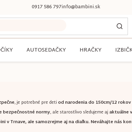
0917 586 797
info@bambini.sk
ČÍKY
AUTOSEDAČKY
HRAČKY
IZBIČ
zpečne
, je potrebné pre deti
od narodenia do 150cm/12 rokov
šie bezpečnostné normy
, ale starostlivo sledujeme aj
aktuálne 
ini v Trnave, ale samozrejme aj na diaľku. Neváhajte nás ko