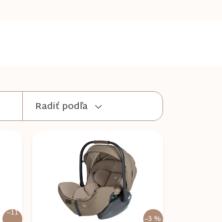
Radiť podľa
–11
–3 %