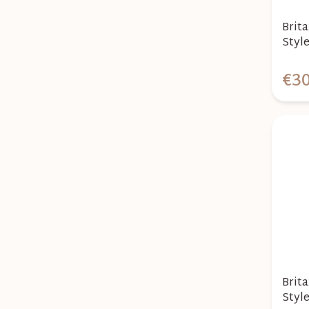
Brit
Styl
€3
Brit
Styl