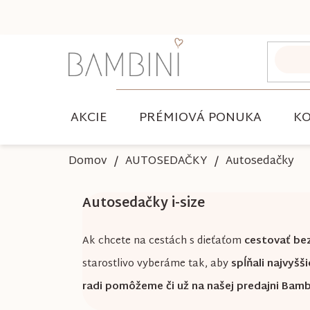
Prejsť
na
obsah
AKCIE
PRÉMIOVÁ PONUKA
KO
Domov
AUTOSEDAČKY
Autosedačky
Autosedačky i-size
Ak chcete na cestách s dieťaťom
cestovať be
starostlivo vyberáme tak, aby
spĺňali najvyš
radi pomôžeme či už na našej predajni Bamb