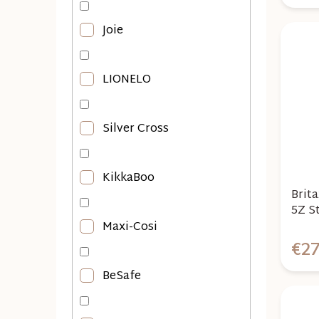
Joie
LIONELO
Silver Cross
KikkaBoo
Brit
5Z S
Maxi-Cosi
€2
BeSafe