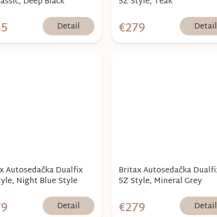
lassic, Deep Black
5Z Style, Teak
35
€279
Detail
Detai
ax Autosedačka Dualfix
Britax Autosedačka Dualfi
yle, Night Blue Style
5Z Style, Mineral Grey
79
€279
Detail
Detai