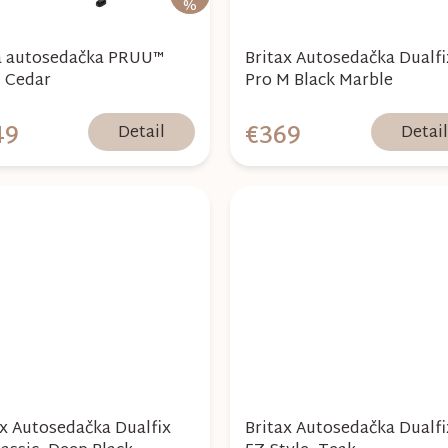
%
autosedačka PRUU™
Britax Autosedačka Dualfi
- Cedar
Pro M Black Marble
49
€369
Detail
Detai
ax Autosedačka Dualfix
Britax Autosedačka Dualfi