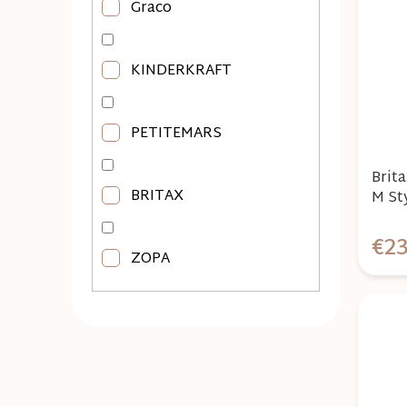
Graco
KINDERKRAFT
PETITEMARS
Brit
BRITAX
M St
€2
ZOPA