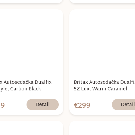
ax Autosedačka Dualfix
Britax Autosedačka Dualfi
tyle, Carbon Black
5Z Lux, Warm Caramel
79
€299
Detail
Detai