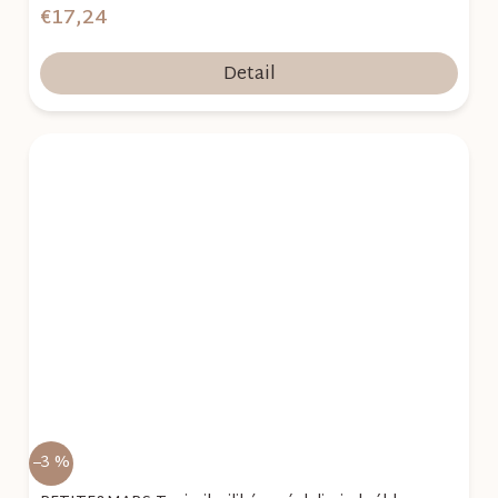
€17,24
Detail
–3 %