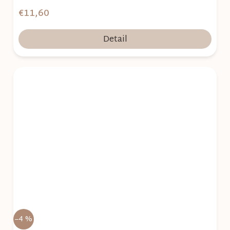
€11,60
Detail
–4 %