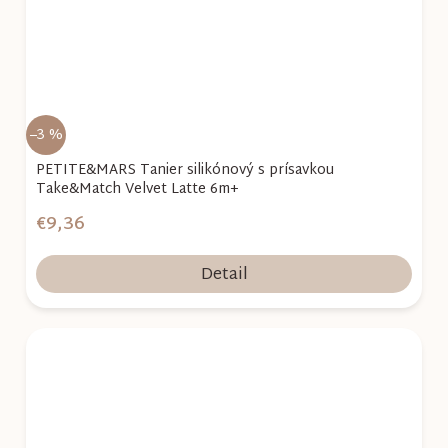
–3 %
PETITE&MARS Tanier silikónový s prísavkou
Take&Match Velvet Latte 6m+
€9,36
Detail