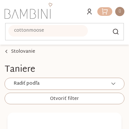
Prejsť
na
Nákupný
obsah
košík
Stolovanie
Taniere
Radiť podľa
Otvoriť filter
V
ý
p