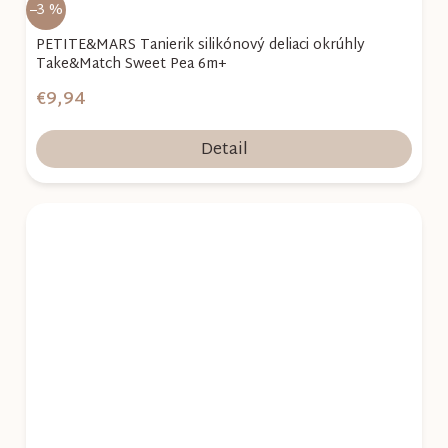
–3 %
PETITE&MARS Tanierik silikónový deliaci okrúhly
Take&Match Sweet Pea 6m+
€9,94
Detail