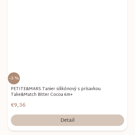
–3 %
PETITE&MARS Tanier silikónový s prísavkou
Take&Match Bitter Cocoa 6m+
€9,36
Detail