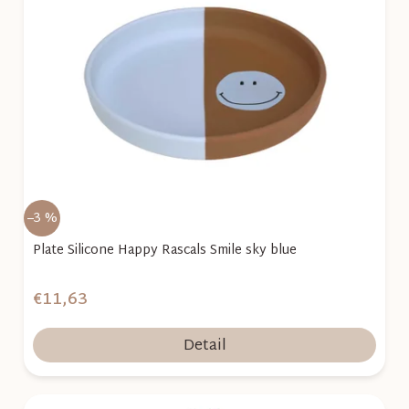
i
s
p
r
o
d
u
k
–3 %
t
o
Plate Silicone Happy Rascals Smile sky blue
v
€11,63
Detail