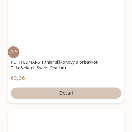
–3 %
PETITE&MARS Tanier silikónový s prísavkou
Take&Match Sweet Pea 6m+
€9,36
Detail