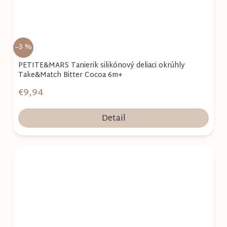
–3 %
PETITE&MARS Tanierik silikónový deliaci okrúhly
Take&Match Bitter Cocoa 6m+
€9,94
Detail