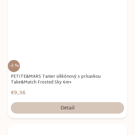
–3 %
PETITE&MARS Tanier silikónový s prísavkou
Take&Match Frosted Sky 6m+
€9,36
Detail