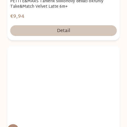
PETITE&MARS Tanierik silikónový deliaci okrúhly
Take&Match Velvet Latte 6m+
€9,94
Detail