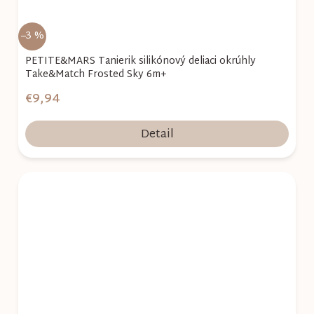
–3 %
PETITE&MARS Tanierik silikónový deliaci okrúhly
Take&Match Frosted Sky 6m+
€9,94
Detail