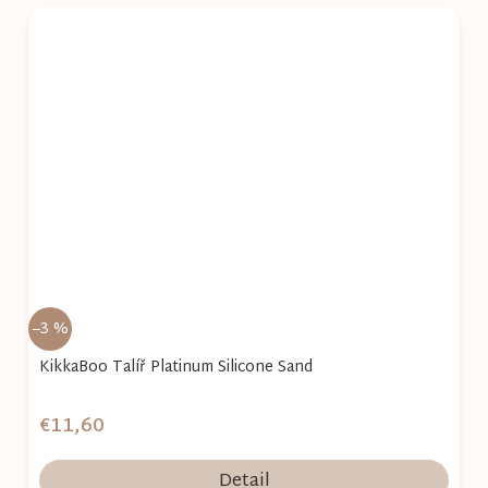
–3 %
KikkaBoo Talíř Platinum Silicone Sand
€11,60
Detail