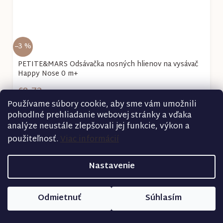
–3 %
PETITE&MARS Odsávačka nosných hlienov na vysávač
Happy Nose 0 m+
€8,72
Používame súbory cookie, aby sme vám umožnili
pohodlné prehliadanie webovej stránky a vďaka
Detail
analýze neustále zlepšovali jej funkcie, výkon a
použiteľnosť.
Viac informácií
Nastavenie
Odmietnuť
Súhlasím