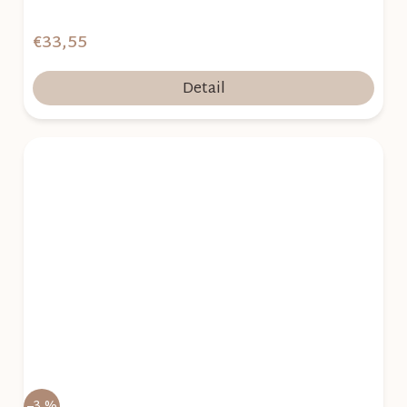
€33,55
Detail
–3 %