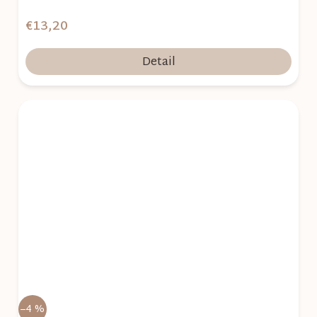
€13,20
Detail
–4 %