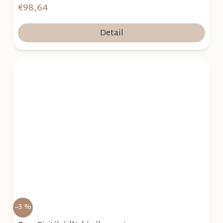
€98,64
Detail
–3 %