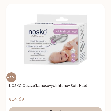
V
ý
p
i
s
p
r
o
d
u
k
–3 %
t
o
NOSKO Odsávačka nosových hlienov Soft Head
v
€14,69