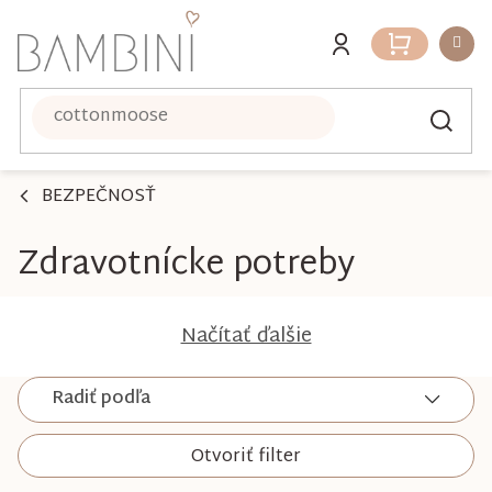
Prejsť
na
Nákupný
obsah
košík
BEZPEČNOSŤ
Zdravotnícke potreby
Načítať ďalšie
Radiť podľa
Otvoriť filter