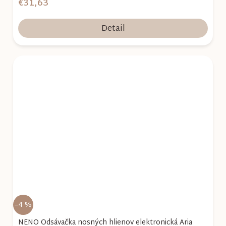
€31,63
Detail
–4 %
NENO Odsávačka nosných hlienov elektronická Aria