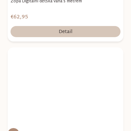
Zopa Digitální dětská váha s metrem
€62,95
Detail