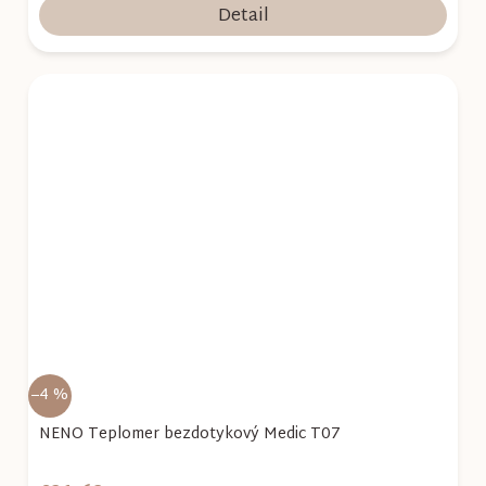
Detail
–4 %
NENO Teplomer bezdotykový Medic T07