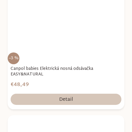
–3 %
Canpol babies Elektrická nosná odsávačka
EASY&NATURAL
€48,49
Detail