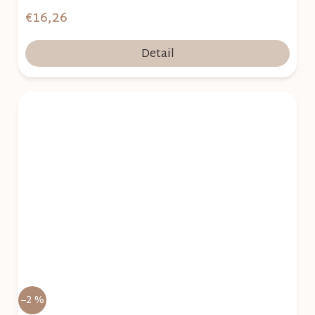
€16,26
Detail
–2 %