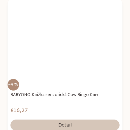
–4 %
BABYONO Knižka senzorická Cow Bingo 0m+
€16,27
Detail