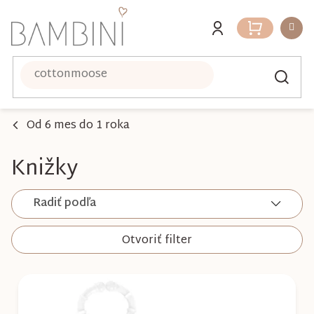
Prejsť
na
Nákupný
obsah
košík
Od 6 mes do 1 roka
Knižky
Radiť podľa
Otvoriť filter
V
ý
p