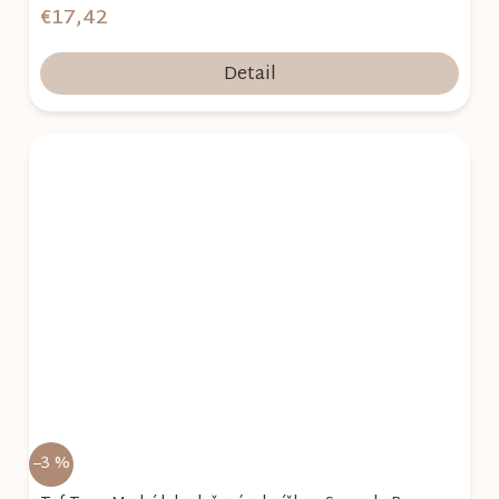
€17,42
Detail
–3 %