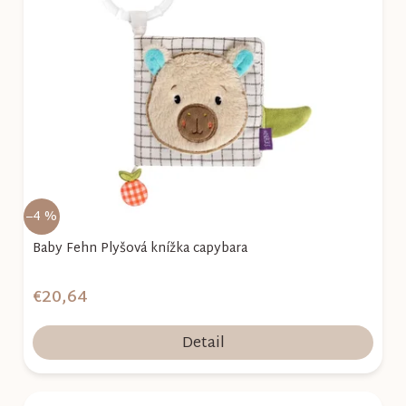
i
s
p
r
o
d
u
k
–4 %
t
o
Baby Fehn Plyšová knížka capybara
v
€20,64
Detail