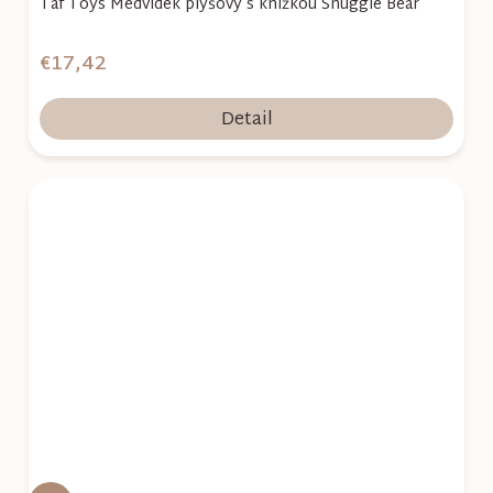
Taf Toys Medvídek plyšový s knížkou Snuggle Bear
€17,42
Detail