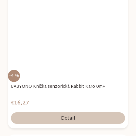
–4 %
BABYONO Knižka senzorická Rabbit Karo 0m+
€16,27
Detail