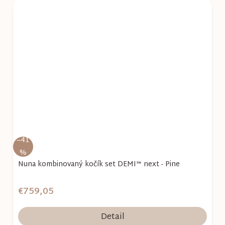
–41
%
Nuna kombinovaný kočík set DEMI™ next - Pine
€759,05
Detail