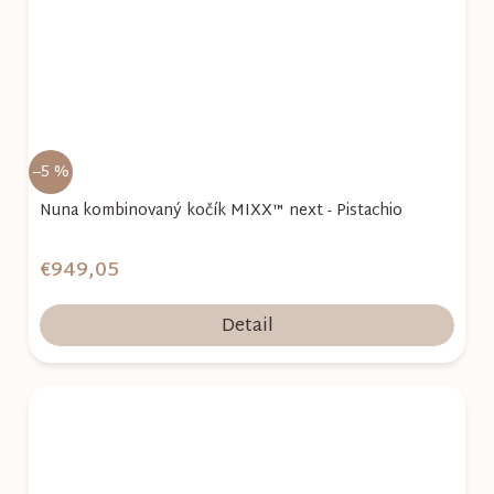
–5 %
Nuna kombinovaný kočík MIXX™ next - Pistachio
€949,05
Detail