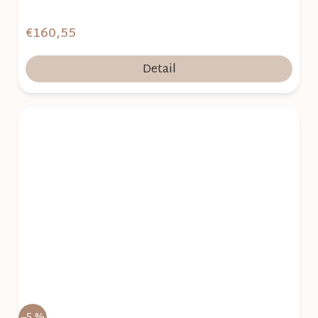
€160,55
Detail
–5 %