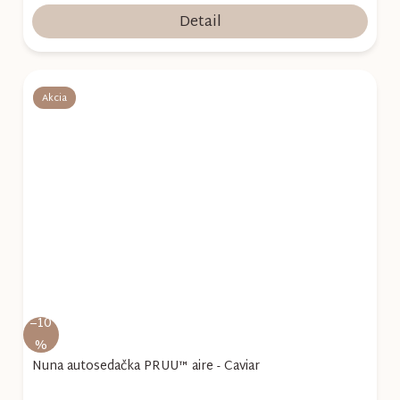
Detail
Akcia
–10
%
Nuna autosedačka PRUU™ aire - Caviar