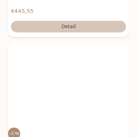
€445,55
Detail
–5 %