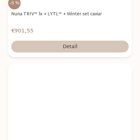
–5 %
Nuna TRIV™ lx + LYTL™ + Winter set caviar
€901,55
Detail