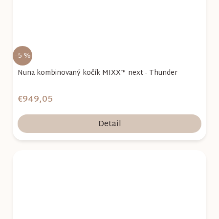
–5 %
Nuna kombinovaný kočík MIXX™ next - Thunder
€949,05
Detail