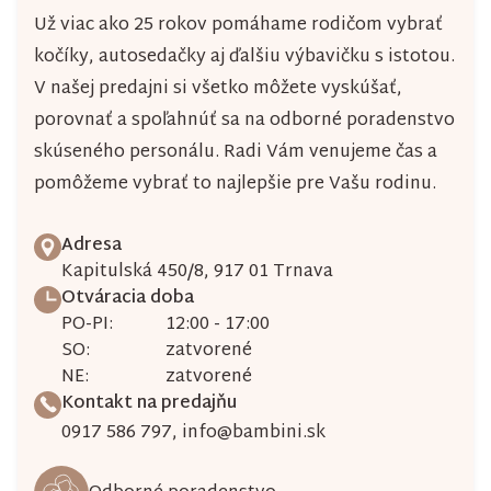
y
Už viac ako 25 rokov pomáhame rodičom vybrať
v
kočíky, autosedačky aj ďalšiu výbavičku s istotou.
ý
V našej predajni si všetko môžete vyskúšať,
porovnať a spoľahnúť sa na odborné poradenstvo
p
skúseného personálu. Radi Vám venujeme čas a
i
pomôžeme vybrať to najlepšie pre Vašu rodinu.
s
u
Adresa
Kapitulská 450/8, 917 01 Trnava
Otváracia doba
PO-PI:
12:00 - 17:00
SO:
zatvorené
NE:
zatvorené
Kontakt na predajňu
0917 586 797
,
info@bambini.sk