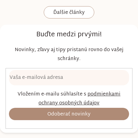
komfort a šetrnosť k citlivej pokožke. Plienky
Ďalšie články
Kim & Kimmy boli vyvinuté s dôrazom na
vysokú absorpciu, priedušnosť a pohodlie
dieťaťa...
Buďte medzi prvými!
Novinky, zľavy aj tipy pristanú rovno do vašej
schránky.
Vložením e-mailu súhlasíte s
podmienkami
ochrany osobných údajov
Odoberať novinky