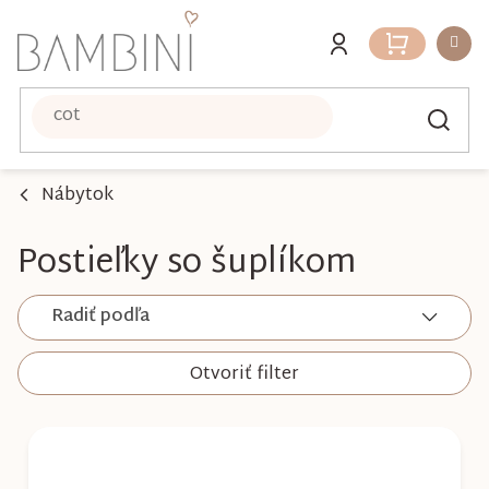
Prejsť
na
Nákupný
obsah
košík
Nábytok
Postieľky so šuplíkom
Radiť podľa
Otvoriť filter
V
ý
p