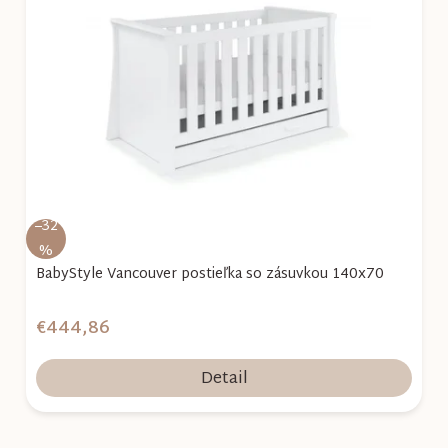
i
s
p
r
o
d
u
k
–32
t
%
o
BabyStyle Vancouver postieľka so zásuvkou 140x70
v
€444,86
Detail