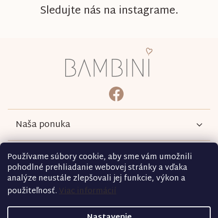
Sledujte nás na instagrame.
Z
á
p
ä
bambini.kociky
https://www.facebook.com/b
t
i
e
Naša ponuka
Informácie
Používame súbory cookie, aby sme vám umožnili
pohodlné prehliadanie webovej stránky a vďaka
analýze neustále zlepšovali jej funkcie, výkon a
Podmienky
použiteľnosť.
Viac informácií
Nastavenie