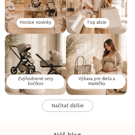
Horúce novinky
Top akcie
Zvýhodnené sety
Výbava pre dieťa a
kočíkov
mamičku
Načítať ďalšie