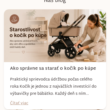
Náš blog
Ako správne sa starať o kočík po kúpe
Praktický sprievodca údržbou počas celého
roka Kočík je jednou z najväčších investícií do
výbavičky pre bábätko. Každý deň s ním
absolvujete prechádzky po meste, v parkoch,
Čítať viac
na lesných chodníkoch aj počas nepriaznivého