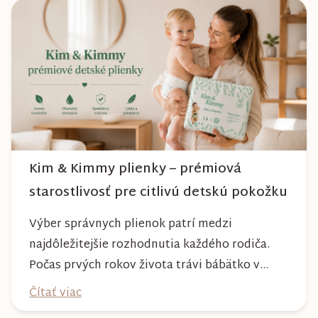
počasia. Pravidelnou starostlivosťou si však
môžete byť istí, že vám bude spoľahlivo slúžiť
dlhé roky a zachová si svoj krásny vzhľ...
Kim & Kimmy plienky – prémiová
starostlivosť pre citlivú detskú pokožku
Výber správnych plienok patrí medzi
najdôležitejšie rozhodnutia každého rodiča.
Počas prvých rokov života trávi bábätko v
plienke väčšinu dňa, preto by mala poskytovať
Čítať viac
nielen spoľahlivú ochranu, ale aj maximálny