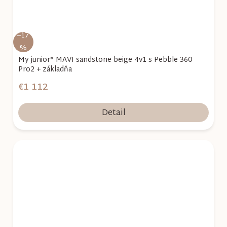
–17
%
My junior® MAVI sandstone beige 4v1 s Pebble 360
Pro2 + základňa
€1 112
Detail