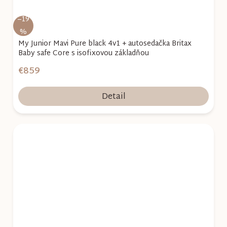
–19
%
My Junior Mavi Pure black 4v1 + autosedačka Britax
Baby safe Core s isofixovou základňou
€859
Detail