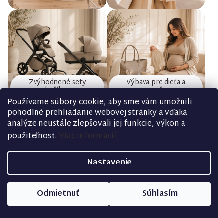
Zvýhodnené sety
Výbava pre dieťa a
kočíkov
mamičku
Používame súbory cookie, aby sme vám umožnili
pohodlné prehliadanie webovej stránky a vďaka
analýze neustále zlepšovali jej funkcie, výkon a
Načítať ďalšie
použiteľnosť.
Viac informácií
Nastavenie
Náš blog
Odmietnuť
Súhlasím