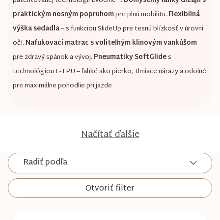
patentovanej technológii EvoOne™.
Dômyselný ľahký dizajn s
praktickým nosným popruhom
pre plnú mobilitu.
Flexibilná
výška sedadla
– s funkciou SlideUp pre tesnú blízkosť v úrovni
očí.
Nafukovací matrac s voliteľným klinovým vankúšom
pre zdravý spánok a vývoj.
Pneumatiky SoftGlide
s
technológiou E-TPU – ľahké ako pierko, tlmiace nárazy a odolné
pre maximálne pohodlie pri jazde
Načítať ďalšie
Radiť podľa
Otvoriť filter
V