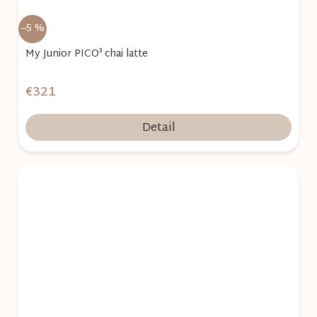
–5 %
My Junior PICO³ chai latte
€321
Detail