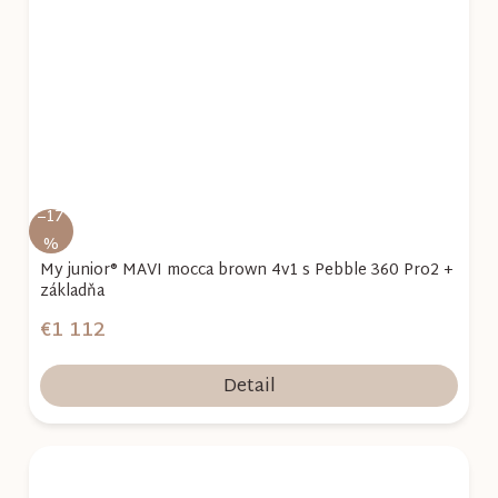
–17
%
My junior® MAVI mocca brown 4v1 s Pebble 360 Pro2 +
základňa
€1 112
Detail