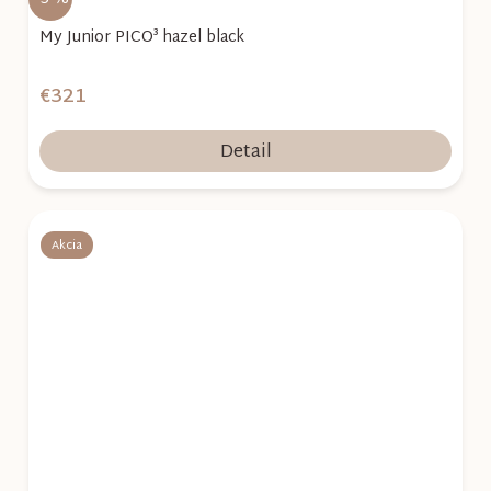
My Junior PICO³ hazel black
€321
Detail
Akcia