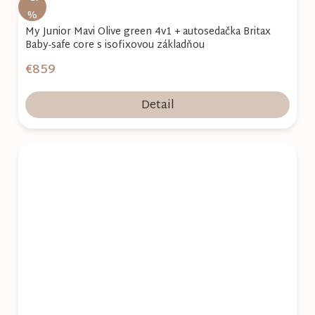
%
My Junior Mavi Olive green 4v1 + autosedačka Britax
Baby-safe core s isofixovou základňou
€859
Detail