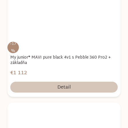
–17
%
My junior® MAVI pure black 4v1 s Pebble 360 Pro2 +
základňa
€1 112
Detail