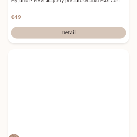
My junior® MAVI adaptéry pre autosedačku Maxi-Cosi
€49
Detail
–19