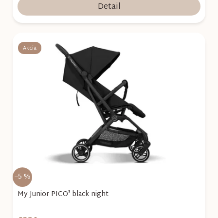
Detail
Akcia
–5 %
My Junior PICO³ black night