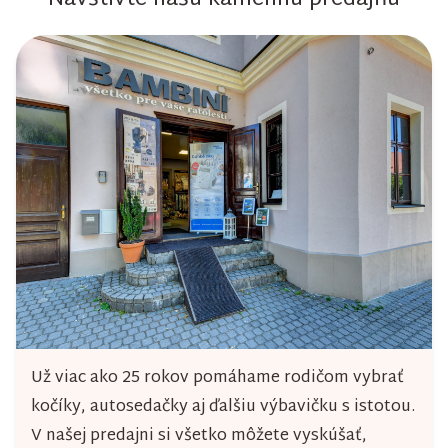
Navštívte našu kamennú predajňu
v
k
y
v
ý
p
i
s
u
Už viac ako 25 rokov pomáhame rodičom vybrať
kočíky, autosedačky aj ďalšiu výbavičku s istotou.
V našej predajni si všetko môžete vyskúšať,