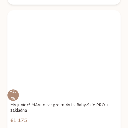
–15
%
My junior® MAVI olive green 4v1 s Baby-Safe PRO +
základňa
€1 175