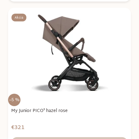
Akcia
–5 %
My Junior PICO³ hazel rose
€321