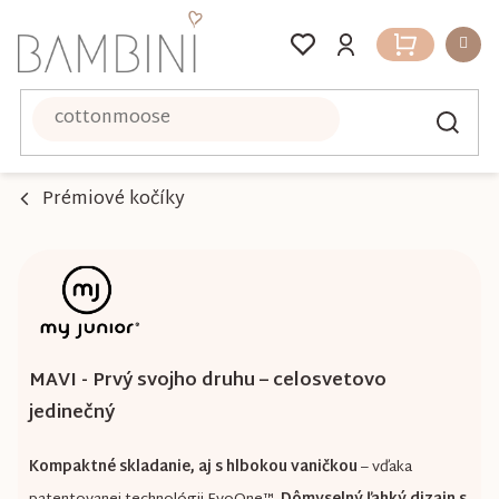
Prejsť
na
Nákupný
obsah
košík
Prémiové kočíky
MAVI - Prvý svojho druhu – celosvetovo
jedinečný
Kompaktné skladanie, aj s hlbokou vaničkou
– vďaka