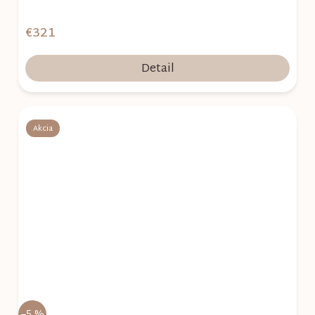
€321
Detail
Akcia
–5 %