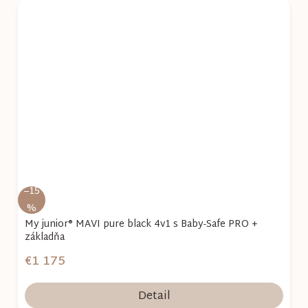
–15
%
My junior® MAVI pure black 4v1 s Baby-Safe PRO +
základňa
€1 175
Detail