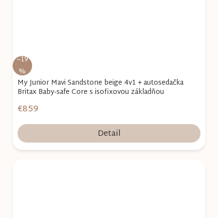
–19
%
My Junior Mavi Sandstone beige 4v1 + autosedačka
Britax Baby-safe Core s isofixovou základňou
€859
Detail