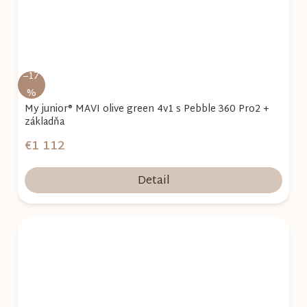
–17
%
My junior® MAVI olive green 4v1 s Pebble 360 Pro2 +
základňa
€1 112
Detail