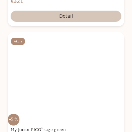
€321
Detail
Akcia
–5 %
My Junior PICO³ sage green