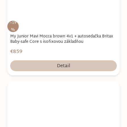
–19
%
My Junior Mavi Mocca brown 4v1 + autosedačka Britax
Baby-safe Core s isofixovou základňou
€859
Detail