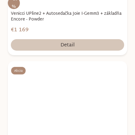
%
Venicci UPline2 + Autosedačka Joie I-Gemm3 + základňa
Encore - Powder
€1 169
Detail
Akcia