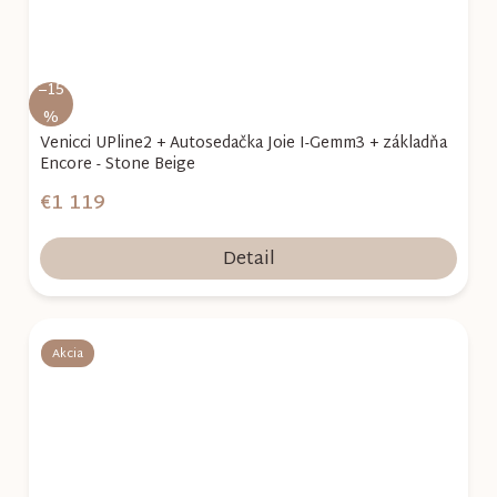
–15
%
Venicci UPline2 + Autosedačka Joie I-Gemm3 + základňa
Encore - Stone Beige
€1 119
Detail
Akcia