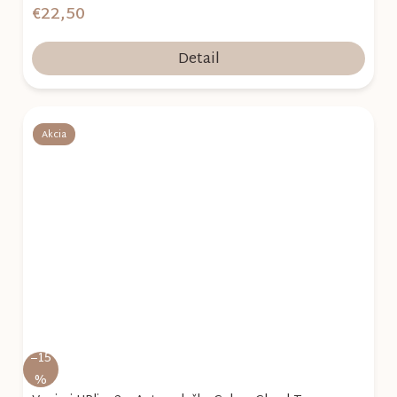
€22,50
Detail
Akcia
–15
%