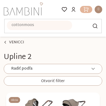
Prejsť
na
Nákupný
obsah
košík
VENICCI
Upline 2
Radiť podľa
Otvoriť filter
V
ý
Akcia
p