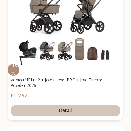
i
s
p
r
o
d
u
k
–15
t
%
o
Venicci UPline2 + Joie i-Level PRO + Joie Encore -
Powder 2025
v
€1 252
Detail