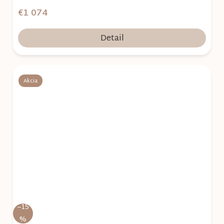
€1 074
Detail
Akcia
–15
%