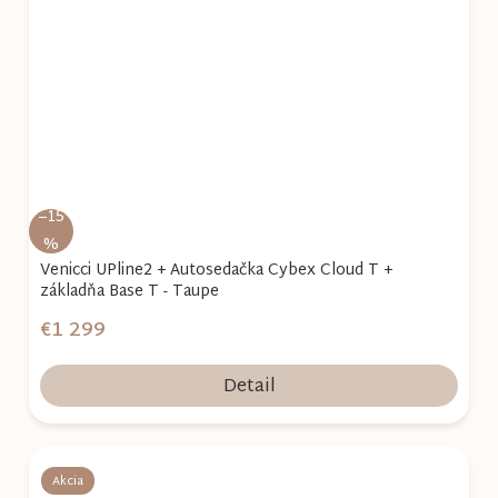
–15
%
Venicci UPline2 + Autosedačka Cybex Cloud T +
základňa Base T - Taupe
€1 299
Detail
Akcia