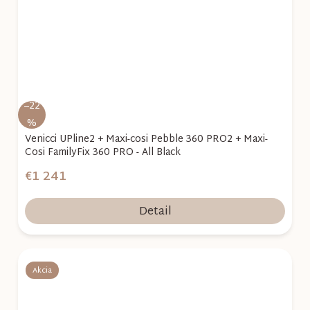
–22
%
Venicci UPline2 + Maxi-cosi Pebble 360 PRO2 + Maxi-
Cosi FamilyFix 360 PRO - All Black
€1 241
Detail
Akcia