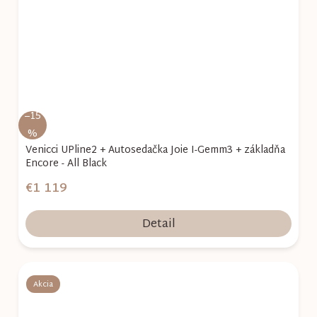
–15
%
Venicci UPline2 + Autosedačka Joie I-Gemm3 + základňa
Encore - All Black
€1 119
Detail
Akcia