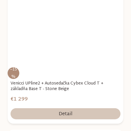
–15
%
Venicci UPline2 + Autosedačka Cybex Cloud T +
základňa Base T - Stone Beige
€1 299
Detail