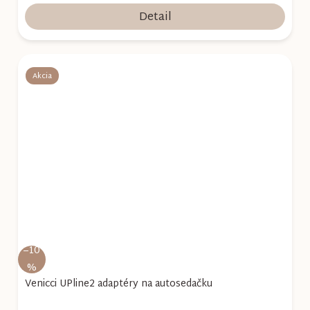
Detail
Akcia
–10
%
Venicci UPline2 adaptéry na autosedačku