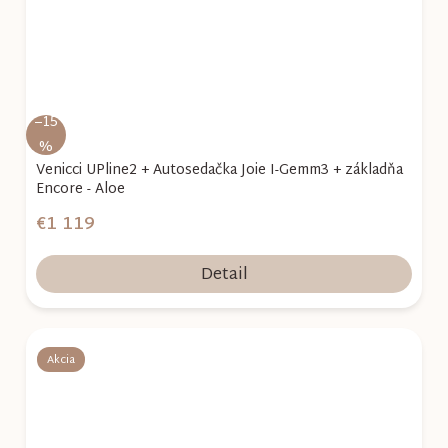
–15
%
Venicci UPline2 + Autosedačka Joie I-Gemm3 + základňa
Encore - Aloe
€1 119
Detail
Akcia