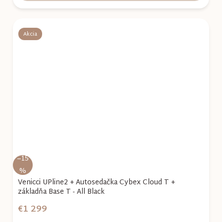
Akcia
–15
%
Venicci UPline2 + Autosedačka Cybex Cloud T +
základňa Base T - All Black
€1 299