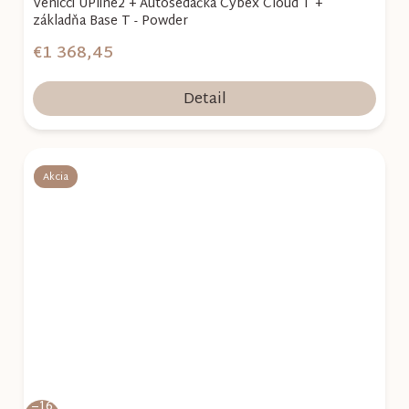
Venicci UPline2 + Autosedačka Cybex Cloud T +
základňa Base T - Powder
€1 368,45
Detail
Akcia
–16