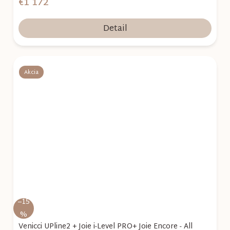
€1 172
Detail
Akcia
–15
%
Venicci UPline2 + Joie i-Level PRO+ Joie Encore - All