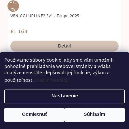
–15
%
VENICCI UPLINE2 5v1 - Taupe 2025
€1 164
Detail
Používame súbory cookie, aby sme vám umožnili
pohodlné prehliadanie webovej stránky a vďaka
Akcia
analýze neustále zlepšovali jej funkcie, výkon a
použiteľnosť.
Viac informácií
Nastavenie
Odmietnuť
Súhlasím