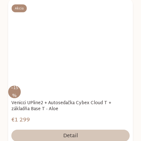
Akcia
–15
%
Venicci UPline2 + Autosedačka Cybex Cloud T +
základňa Base T - Aloe
€1 299
Detail