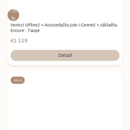
–15
%
Venicci UPline2 + Autosedačka Joie I-Gemm3 + základňa
Encore - Taupe
€1 119
Detail
Akcia