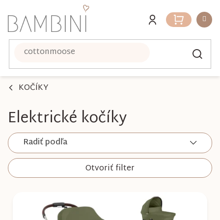
Prejsť
na
Nákupný
obsah
košík
KOČÍKY
Elektrické kočíky
Radiť podľa
Otvoriť filter
V
ý
p