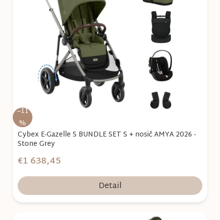
i
s
p
r
o
d
u
k
–11
t
%
o
Cybex E-Gazelle S BUNDLE SET S + nosič AMYA 2026 -
Stone Grey
v
€1 638,45
Detail