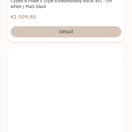
Cybex e-Priam 5 Style Kombinovaný kočík 4v1 - Off
white / Matt black
€2 509,80
Detail