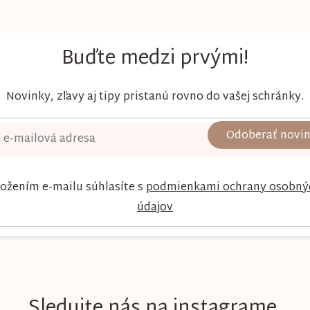
pohodlie dieťaťa...
získ
Buďte medzi prvými!
Novinky, zľavy aj tipy pristanú rovno do vašej schránky.
Odoberať novi
ložením e-mailu súhlasíte s
podmienkami ochrany osobný
údajov
Sledujte nás na instagrame.