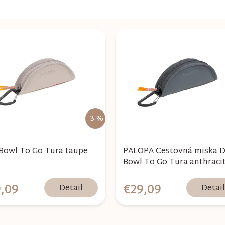
–3 %
Bowl To Go Tura taupe
PALOPA Cestovná miska 
Bowl To Go Tura anthraci
,09
€29,09
Detail
Detai