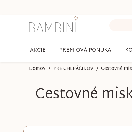
Prejsť
na
obsah
AKCIE
PRÉMIOVÁ PONUKA
KO
Domov
PRE CHLPÁČIKOV
Cestovné mi
Cestovné mis
B