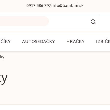
0917 586 797
info@bambini.sk
ČÍKY
AUTOSEDAČKY
HRAČKY
IZBIČ
sky
ky