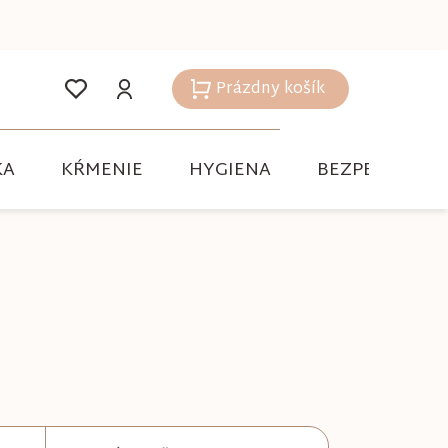
Prázdny košík
Nákupný
košík
KA
KŔMENIE
HYGIENA
BEZPEČNOSŤ