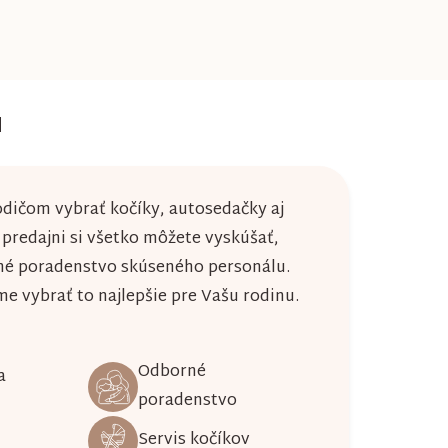
u
dičom vybrať kočíky, autosedačky aj
j predajni si všetko môžete vyskúšať,
né poradenstvo skúseného personálu.
 vybrať to najlepšie pre Vašu rodinu.
Odborné
a
poradenstvo
Servis kočíkov