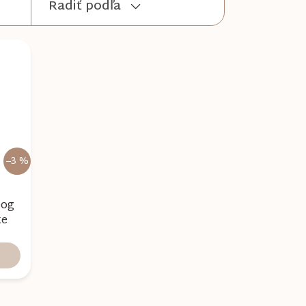
Radiť podľa
–3 %
Dog
te
l