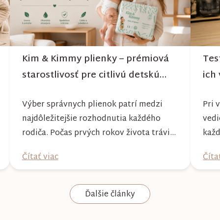
Kim & Kimmy plienky – prémiová
Tes
starostlivosť pre citlivú detskú
ich 
pokožku
Výber správnych plienok patrí medzi
Pri 
najdôležitejšie rozhodnutia každého
vedi
rodiča. Počas prvých rokov života trávi
každ
bábätko v plienke väčšinu dňa, preto by
popi
Čítať viac
Číta
mala poskytovať nielen spoľahlivú
nena
ochranu, ale aj maximálny komfort a
Práv
šetrnosť k citlivej pokožke. Plienky Kim
test
Ďalšie články
& Kimmy boli vyvinuté s dôrazom na
prip
vysokú absorpciu, priedušnosť a
môže