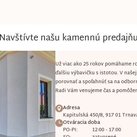
O
v
l
á
Navštívte našu kamennú predajň
d
a
Už viac ako 25 rokov pomáhame ro
c
ďalšiu výbavičku s istotou. V naše
i
porovnať a spoľahnúť sa na odbor
e
Radi Vám venujeme čas a pomôžeme
p
r
Adresa
v
Kapitulská 450/8, 917 01 Trnav
Otváracia doba
k
PO-PI:
12:00 - 17:00
y