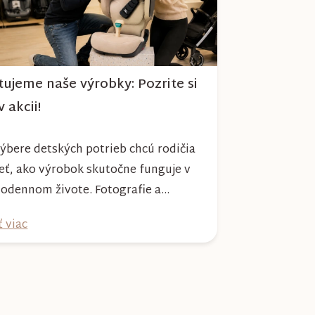
tujeme naše výrobky: Pozrite si
v akcii!
výbere detských potrieb chcú rodičia
eť, ako výrobok skutočne funguje v
odennom živote. Fotografie a
sy síce prezradia veľa, no nič
ť viac
hradí reálnu ukážku používania.
e preto pre vás pravidelne
ujeme produkty z našej ponuky a
ravujeme videá, v ktorých si ich
te pozrieť zblízka. Vďaka videám