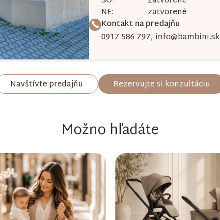
SO:
zatvorené
NE:
zatvorené
v
Kontakt na predajňu
ý
0917 586 797
,
info@bambini.sk
p
i
s
Navštívte predajňu
Rezervujte si konzultáciu
u
Možno hľadáte