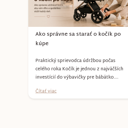
Ako správne sa starať o kočík po
kúpe
Praktický sprievodca údržbou počas
celého roka Kočík je jednou z najväčších
investícií do výbavičky pre bábätko.
Každý deň s ním absolvujete prechádzky
Čítať viac
po meste, v parkoch, na lesných
chodníkoch aj počas nepriaznivého
počasia. Pravidelnou starostlivosťou si
však môžete byť istí, že vám bude
spoľahlivo slúžiť dlhé roky a zachová si