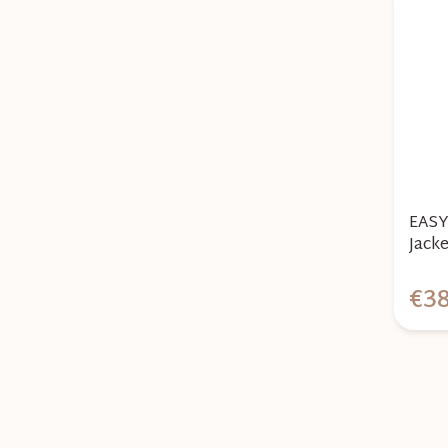
o
v
EASY
Jack
Blue
€38