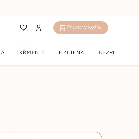
Prázdny košík
Nákupný
košík
KA
KŔMENIE
HYGIENA
BEZPEČNOSŤ