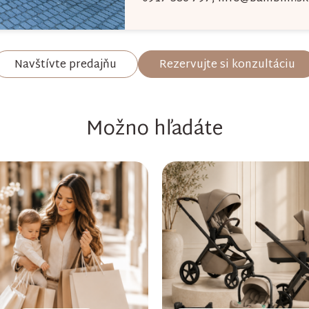
p
i
s
Navštívte predajňu
Rezervujte si konzultáciu
u
Možno hľadáte