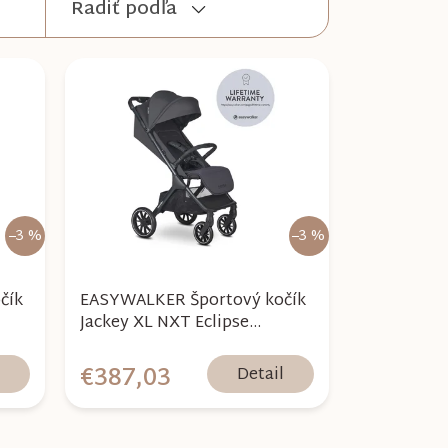
Radiť podľa
–3 %
–3 %
čík
EASYWALKER Športový kočík
Jackey XL NXT Eclipse
Black+darček zdarma
€387,03
l
Detail