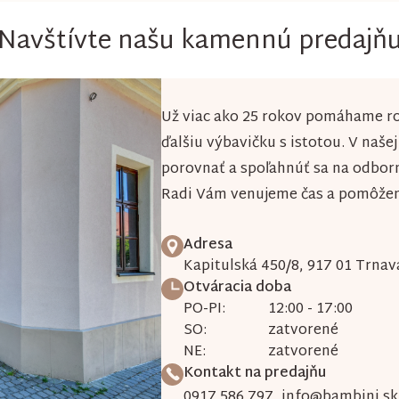
l
á
Navštívte našu kamennú predajň
d
a
Už viac ako 25 rokov pomáhame ro
c
ďalšiu výbavičku s istotou. V naše
i
porovnať a spoľahnúť sa na odbor
e
Radi Vám venujeme čas a pomôžeme
p
r
Adresa
v
Kapitulská 450/8, 917 01 Trnav
Otváracia doba
k
PO-PI:
12:00 - 17:00
y
SO:
zatvorené
NE:
zatvorené
v
Kontakt na predajňu
ý
0917 586 797
,
info@bambini.sk