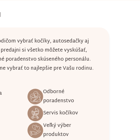
u
dičom vybrať kočíky, autosedačky aj
j predajni si všetko môžete vyskúšať,
né poradenstvo skúseného personálu.
 vybrať to najlepšie pre Vašu rodinu.
Odborné
a
poradenstvo
Servis kočíkov
Veľký výber
produktov