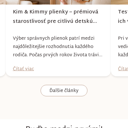
Kim & Kimmy plienky – prémiová
Tes
starostlivosť pre citlivú detskú
ich 
pokožku
Výber správnych plienok patrí medzi
Pri 
najdôležitejšie rozhodnutia každého
vedi
rodiča. Počas prvých rokov života trávi
každ
bábätko v plienke väčšinu dňa, preto by
popi
Čítať viac
Číta
mala poskytovať nielen spoľahlivú
nena
ochranu, ale aj maximálny komfort a
Práv
šetrnosť k citlivej pokožke. Plienky Kim
test
Ďalšie články
& Kimmy boli vyvinuté s dôrazom na
prip
vysokú absorpciu, priedušnosť a
môže
pohodlie dieťaťa...
získ