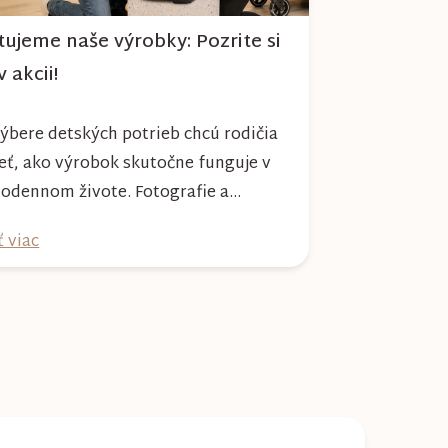
tujeme naše výrobky: Pozrite si
v akcii!
výbere detských potrieb chcú rodičia
eť, ako výrobok skutočne funguje v
odennom živote. Fotografie a
sy síce prezradia veľa, no nič
ť viac
hradí reálnu ukážku používania.
e preto pre vás pravidelne
ujeme produkty z našej ponuky a
ravujeme videá, v ktorých si ich
te pozrieť zblízka. Vďaka videám
ate lepšiu predstavu...