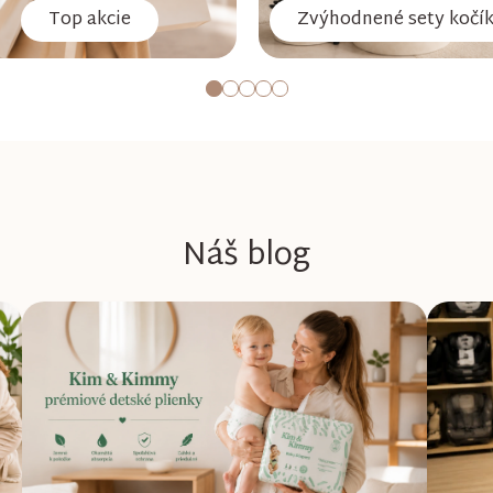
Top akcie
Zvýhodnené sety kočí
Náš blog