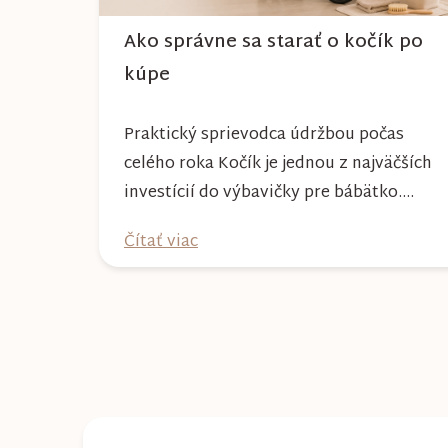
Ako správne sa starať o kočík po
kúpe
Praktický sprievodca údržbou počas
celého roka Kočík je jednou z najväčších
investícií do výbavičky pre bábätko.
Každý deň s ním absolvujete prechádzky
Čítať viac
po meste, v parkoch, na lesných
chodníkoch aj počas nepriaznivého
počasia. Pravidelnou starostlivosťou si
však môžete byť istí, že vám bude
spoľahlivo slúžiť dlhé roky a zachová si
svoj krásny vzhľ...