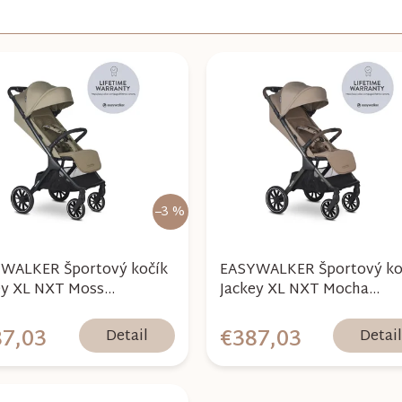
–3 %
WALKER Športový kočík
EASYWALKER Športový ko
ey XL NXT Moss
Jackey XL NXT Mocha
n+darček zdarma
Brown+darček zdarma
7,03
€387,03
Detail
Detai