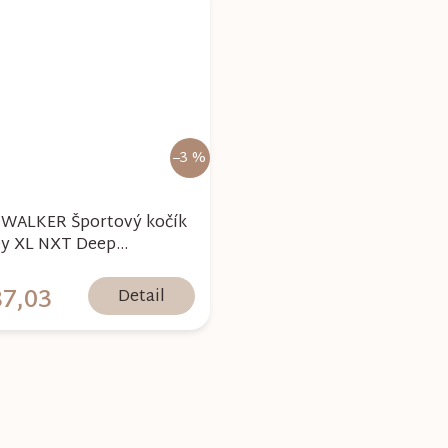
–3 %
WALKER Športový kočík
ey XL NXT Deep
+darček zdarma
7,03
Detail
O
v