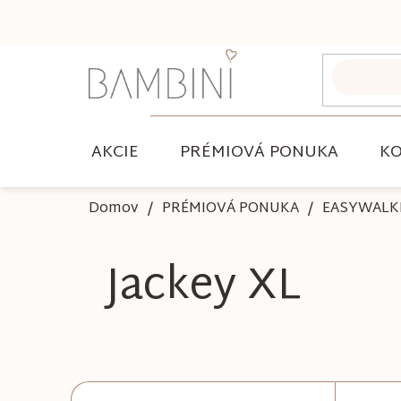
Prejsť
na
obsah
AKCIE
PRÉMIOVÁ PONUKA
KO
Domov
PRÉMIOVÁ PONUKA
EASYWALK
Jackey XL
B