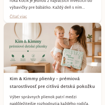
roka Kočík je jednou z najväčších investícií do
výbavičky pre bábätko. Každý deň s ním
absolvujete prechádzky po meste, v parkoch,
Čítať viac
na lesných chodníkoch aj počas nepriaznivého
počasia. Pravidelnou starostlivosťou si však
môžete byť istí, že vám bude spoľahlivo slúžiť
dlhé roky a zachová si svoj krásny vzhľ...
Kim & Kimmy plienky – prémiová
starostlivosť pre citlivú detskú pokožku
Výber správnych plienok patrí medzi
najdôležitejšie rozhodnutia každého rodiča.