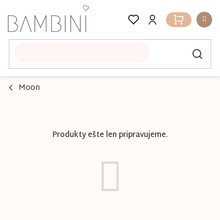
Prejsť
na
Nákupný
obsah
košík
Moon
Produkty ešte len pripravujeme.