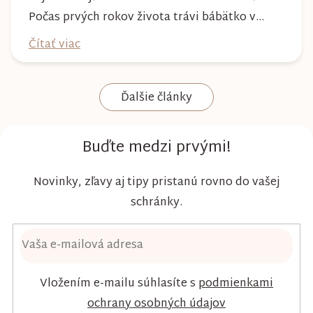
Počas prvých rokov života trávi bábätko v
plienke väčšinu dňa, preto by mala poskytovať
Čítať viac
nielen spoľahlivú ochranu, ale aj maximálny
komfort a šetrnosť k citlivej pokožke. Plienky
Ďalšie články
Kim & Kimmy boli vyvinuté s dôrazom na
vysokú absorpciu, priedušnosť a pohodlie
dieťaťa...
Buďte medzi prvými!
Novinky, zľavy aj tipy pristanú rovno do vašej
schránky.
Vložením e-mailu súhlasíte s
podmienkami
ochrany osobných údajov