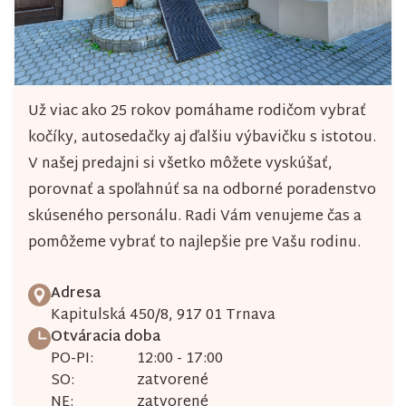
Už viac ako 25 rokov pomáhame rodičom vybrať
kočíky, autosedačky aj ďalšiu výbavičku s istotou.
V našej predajni si všetko môžete vyskúšať,
porovnať a spoľahnúť sa na odborné poradenstvo
skúseného personálu. Radi Vám venujeme čas a
pomôžeme vybrať to najlepšie pre Vašu rodinu.
Adresa
Kapitulská 450/8, 917 01 Trnava
Otváracia doba
PO-PI:
12:00 - 17:00
SO:
zatvorené
NE:
zatvorené