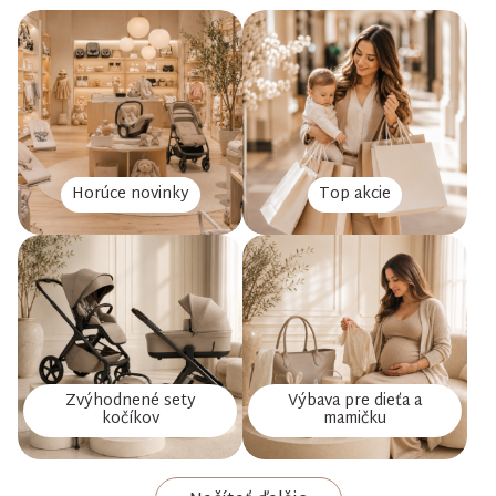
Horúce novinky
Top akcie
Zvýhodnené sety
Výbava pre dieťa a
kočíkov
mamičku