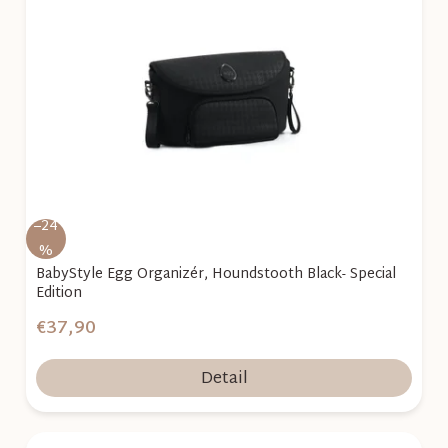
i
s
p
r
o
d
u
k
–24
t
%
o
BabyStyle Egg Organizér, Houndstooth Black- Special
Edition
v
€37,90
Detail