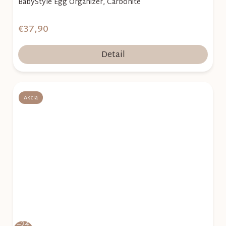
BabyStyle Egg Organizér, Carbonite
€37,90
Detail
Akcia
–24