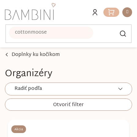
Prejsť
na
Nákupný
obsah
košík
Doplnky ku kočíkom
Organizéry
Radiť podľa
Otvoriť filter
V
ý
Akcia
p