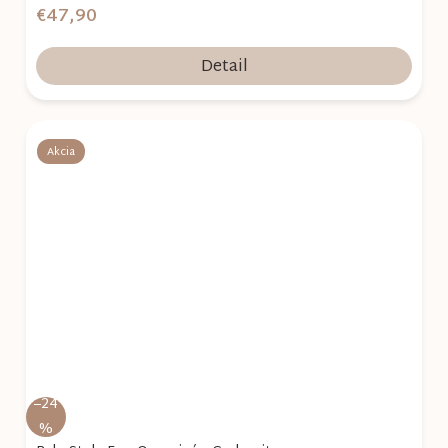
€47,90
Detail
Akcia
–24
%