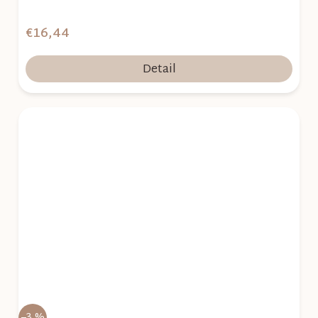
€16,44
Detail
–3 %