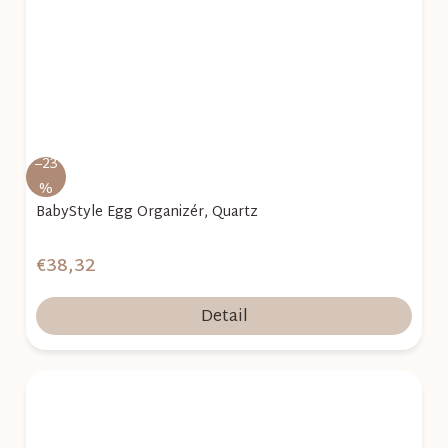
–23
%
BabyStyle Egg Organizér, Quartz
€38,32
Detail