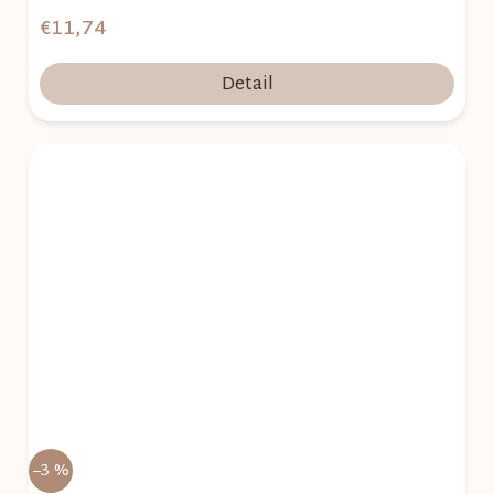
€11,74
Detail
–3 %