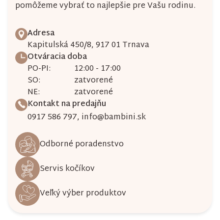
pomôžeme vybrať to najlepšie pre Vašu rodinu.
s
u
Adresa
Kapitulská 450/8, 917 01 Trnava
Otváracia doba
PO-PI:
12:00 - 17:00
SO:
zatvorené
NE:
zatvorené
Kontakt na predajňu
0917 586 797
,
info@bambini.sk
Odborné poradenstvo
Servis kočíkov
Veľký výber produktov