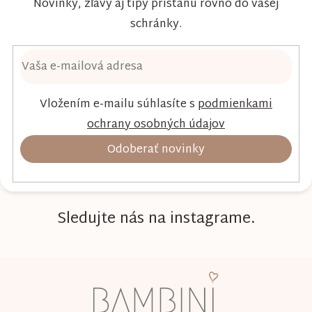
Novinky, zľavy aj tipy pristanú rovno do vašej
schránky.
Vložením e-mailu súhlasíte s
podmienkami
ochrany osobných údajov
Odoberať novinky
Sledujte nás na instagrame.
Z
á
p