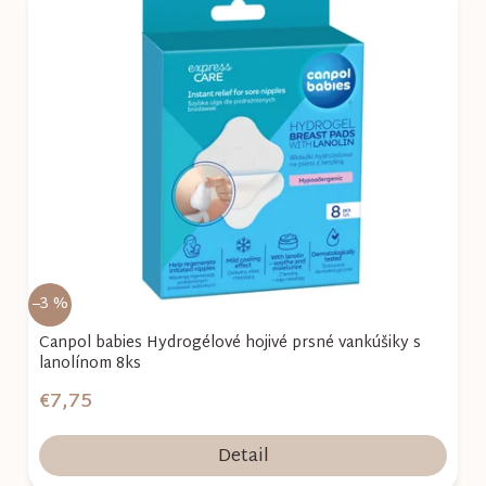
–3 %
Canpol babies Hydrogélové hojivé prsné vankúšiky s
lanolínom 8ks
€7,75
Detail