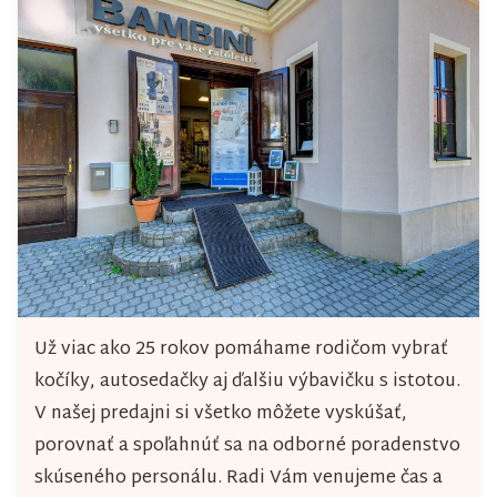
d
a
c
i
e
p
r
v
k
y
Už viac ako 25 rokov pomáhame rodičom vybrať
v
kočíky, autosedačky aj ďalšiu výbavičku s istotou.
ý
V našej predajni si všetko môžete vyskúšať,
porovnať a spoľahnúť sa na odborné poradenstvo
p
skúseného personálu. Radi Vám venujeme čas a
i