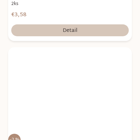
2ks
€3,58
Detail
–2 %