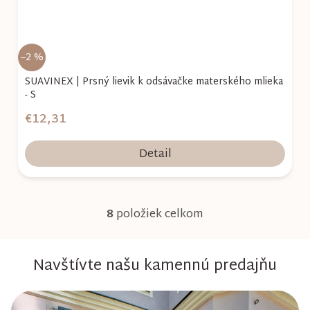
–2 %
SUAVINEX | Prsný lievik k odsávačke materského mlieka
- S
€12,31
Detail
8
položiek celkom
O
v
Navštívte našu kamennú predajňu
l
á