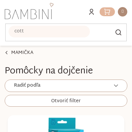
Prejsť
na
Nákupný
obsah
košík
MAMIČKA
Pomôcky na dojčenie
Radiť podľa
Otvoriť filter
V
ý
p