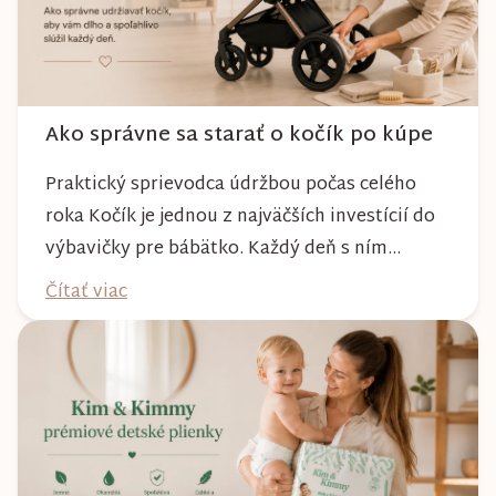
Ako správne sa starať o kočík po kúpe
Praktický sprievodca údržbou počas celého
roka Kočík je jednou z najväčších investícií do
výbavičky pre bábätko. Každý deň s ním
absolvujete prechádzky po meste, v parkoch,
Čítať viac
na lesných chodníkoch aj počas nepriaznivého
počasia. Pravidelnou starostlivosťou si však
môžete byť istí, že vám bude spoľahlivo slúžiť
dlhé roky a zachová si svoj krásny vzhľ...