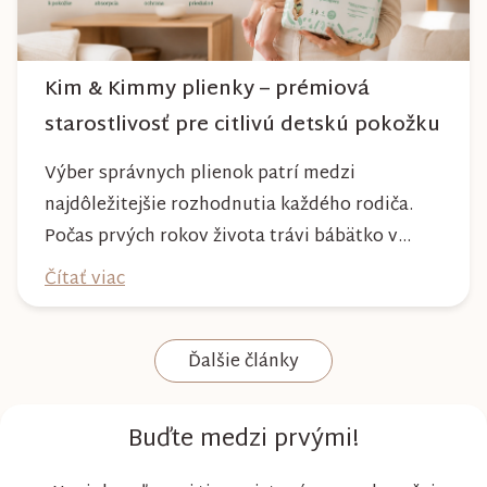
Kim & Kimmy plienky – prémiová
starostlivosť pre citlivú detskú pokožku
Výber správnych plienok patrí medzi
najdôležitejšie rozhodnutia každého rodiča.
Počas prvých rokov života trávi bábätko v
plienke väčšinu dňa, preto by mala poskytovať
Čítať viac
nielen spoľahlivú ochranu, ale aj maximálny
komfort a šetrnosť k citlivej pokožke. Plienky
Ďalšie články
Kim & Kimmy boli vyvinuté s dôrazom na
vysokú absorpciu, priedušnosť a pohodlie
dieťaťa...
Buďte medzi prvými!