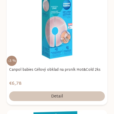
i
s
p
r
o
d
u
k
–3 %
t
o
Canpol babies Gélový obklad na prsník Hot&Cold 2ks
v
€6,78
Detail