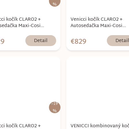
%
cci kočík CLARO2 +
Venicci kočík CLARO2 +
sedačka Maxi-Cosi
Autosedačka Maxi-Cosi
e 360 Pro2 - Vanilla 2026
Pebble 360 Pro2 - Forest 
29
€829
Detail
Detai
–19
%
cci kočík CLARO2 +
VENICCI kombinovaný koč