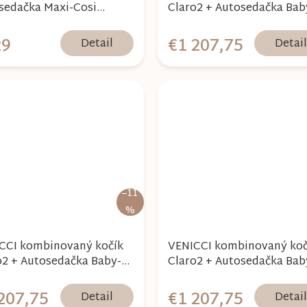
sedačka Maxi-Cosi
Claro2 + Autosedačka Bab
le 360 Pro2 - Noir 2026
Safe Pro Vario Base 5Z
Bundle - Vanilla 2026
29
€1 207,75
Detail
Detai
–11
%
CCI kombinovaný kočík
VENICCI kombinovaný koč
o2 + Autosedačka Baby-
Claro2 + Autosedačka Bab
 Pro Vario Base 5Z
Safe Pro Vario Base 5Z
le - Forest 2026
Bundle - Caramel 2025
207,75
€1 207,75
Detail
Detai