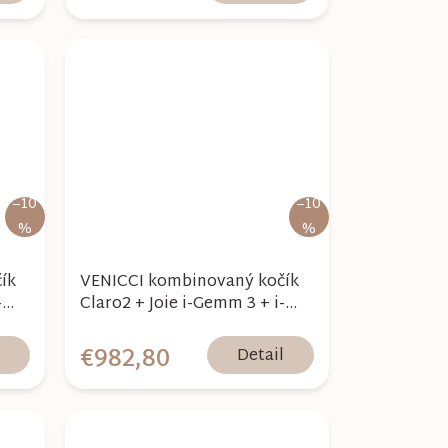
–10
–10
%
%
ík
VENICCI kombinovaný kočík
-
Claro2 + Joie i-Gemm 3 + i-
26
Base Encore - Forest 2026
€982,80
l
Detail