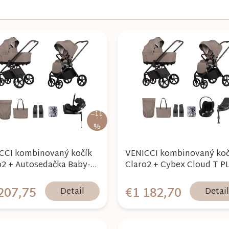
–11
%
CCI kombinovaný kočík
VENICCI kombinovaný koč
o2 + Autosedačka Baby-
Claro2 + Cybex Cloud T PLUS
 Pro Vario Base 5Z
+ Base T - Almond 2026
le - Almond 2026
207,75
€1 182,70
Detail
Detai