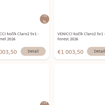
–10
%
CCI kočík Claro2 5v1 -
VENICCI kočík Claro2 5v1 
mel 2026
Forest 2026
003,50
€1 003,50
Detail
Detai
–19