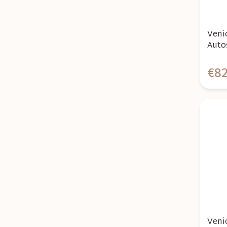
Veni
Auto
Pebbl
€8
Veni