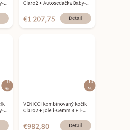
y-
Claro2 + Autosedačka Baby-
Safe Pro Vario Base 5Z
Bundle - Noir 2026
€1 207,75
l
Detail
–11
–10
%
%
ík
VENICCI kombinovaný kočík
y-
Claro2 + Joie i-Gemm 3 + i-
Base Encore - Vanilla 2026
€982,80
l
Detail