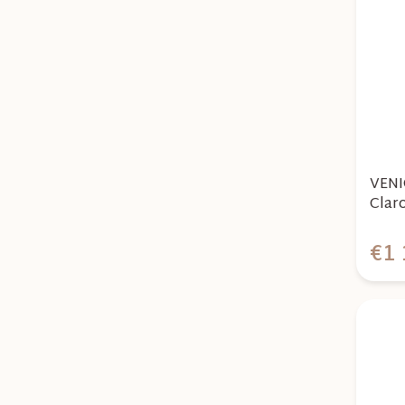
VENI
Clar
+ Bas
€1 