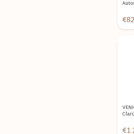
Auto
Pebb
€8
VENI
Clar
Safe
Bund
€1 