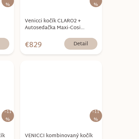
%
%
Venicci kočík CLARO2 +
Autosedačka Maxi-Cosi
2026
Pebble 360 Pro2 - Caramel
2026
€829
l
Detail
–11
–11
%
%
ík
VENICCI kombinovaný kočík