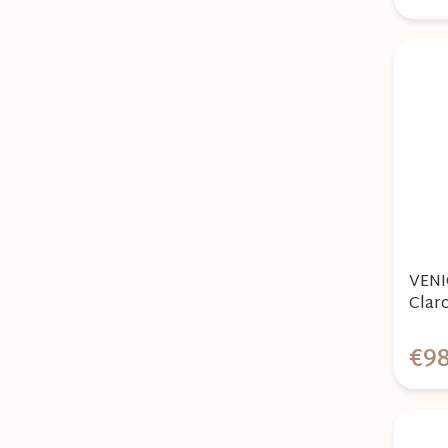
VENI
Claro
Base
€98