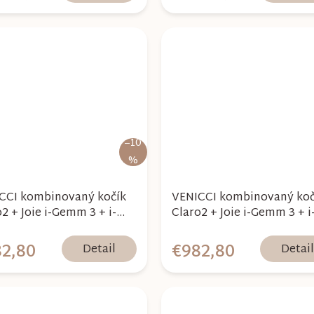
–10
%
CCI kombinovaný kočík
VENICCI kombinovaný koč
2 + Joie i-Gemm 3 + i-
Claro2 + Joie i-Gemm 3 + i
 Encore - Noir 2026
Base Encore - Caramel 20
2,80
€982,80
Detail
Detai