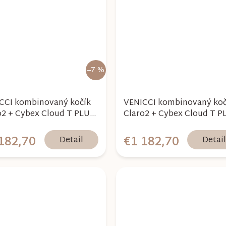
–7 %
CCI kombinovaný kočík
VENICCI kombinovaný koč
o2 + Cybex Cloud T PLUS
Claro2 + Cybex Cloud T P
e T - Vanilla 2026
+ Base T - Noir 2026
182,70
€1 182,70
Detail
Detai