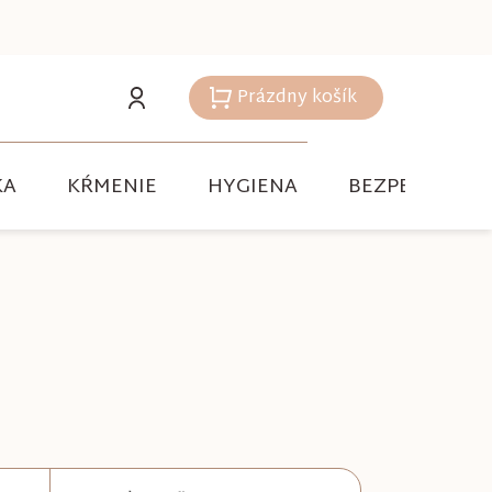
Prázdny košík
Nákupný
košík
KA
KŔMENIE
HYGIENA
BEZPEČNOSŤ