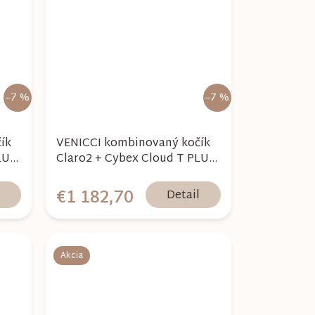
–7 %
–7 %
ík
VENICCI kombinovaný kočík
LUS
Claro2 + Cybex Cloud T PLUS
+ Base T - Forest 2026
€1 182,70
l
Detail
Akcia