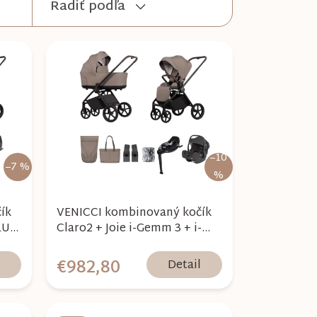
Radiť podľa
–10
–7 %
%
ík
VENICCI kombinovaný kočík
Claro2 + Joie i-Gemm 3 + i-
Base Encore - Almond 2026
€982,80
l
Detail