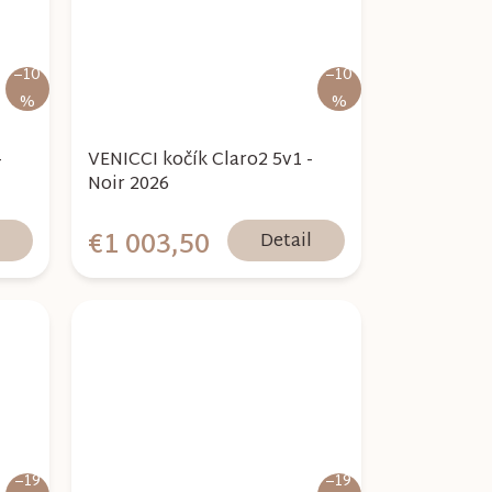
–10
–10
%
%
-
VENICCI kočík Claro2 5v1 -
Noir 2026
€1 003,50
l
Detail
–19
–19