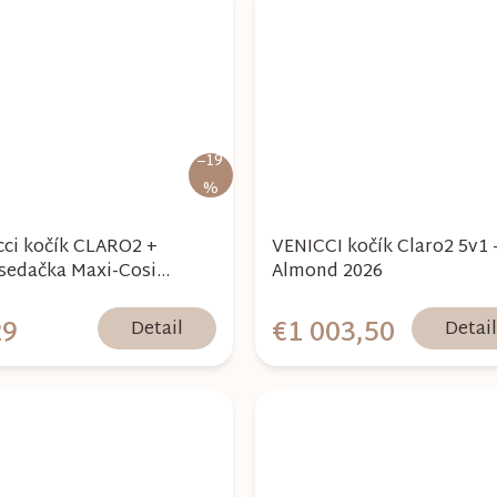
–19
%
cci kočík CLARO2 +
VENICCI kočík Claro2 5v1 
sedačka Maxi-Cosi
Almond 2026
le 360 Pro2 - Almond
29
€1 003,50
Detail
Detai