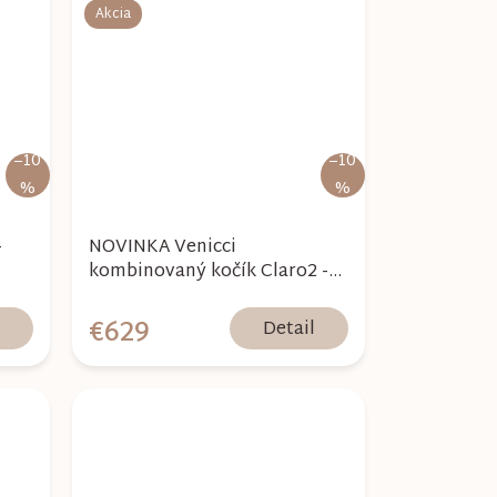
Akcia
–10
–10
%
%
-
NOVINKA Venicci
kombinovaný kočík Claro2 -
Almond 2026
€629
l
Detail