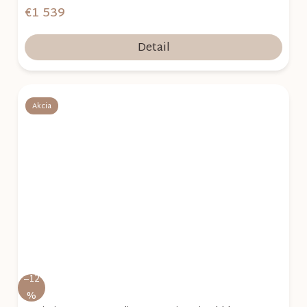
€1 539
Detail
Akcia
–12
%