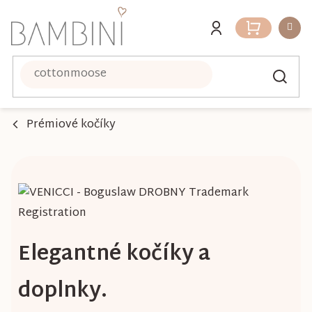
Prejsť
na
Nákupný
obsah
košík
Prémiové kočíky
Elegantné kočíky a
doplnky.