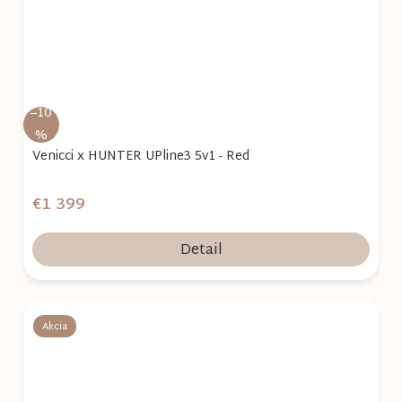
–10
%
Venicci x HUNTER UPline3 5v1 - Red
€1 399
Detail
Akcia