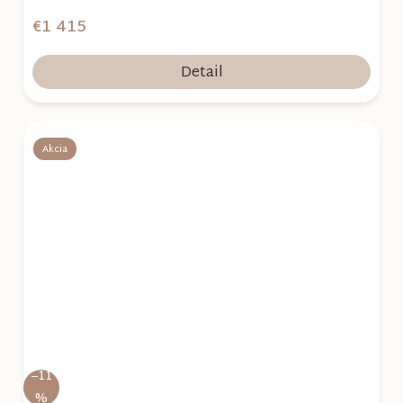
€1 415
Detail
Akcia
–11
%