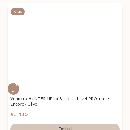
Akcia
–10
%
Venicci x HUNTER UPline3 + Joie i-Level PRO + Joie
Encore - Olive
€1 415
Detail