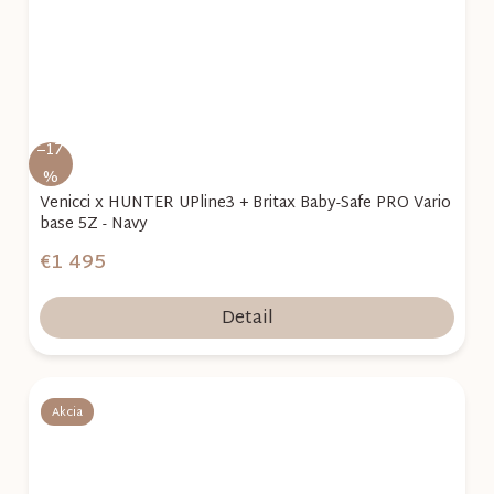
–17
%
Venicci x HUNTER UPline3 + Britax Baby-Safe PRO Vario
base 5Z - Navy
€1 495
Detail
Akcia