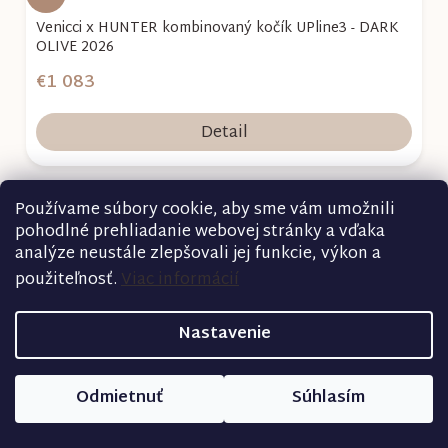
Venicci x HUNTER kombinovaný kočík UPline3 - DARK
OLIVE 2026
€1 083
Detail
Používame súbory cookie, aby sme vám umožnili
Akcia
pohodlné prehliadanie webovej stránky a vďaka
analýze neustále zlepšovali jej funkcie, výkon a
použiteľnosť.
Viac informácií
Nastavenie
Odmietnuť
Súhlasím