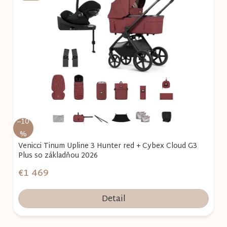
p
i
s
p
r
o
d
u
k
–10
t
%
o
Venicci Tinum Upline 3 Hunter red + Cybex Cloud G3
Plus so základňou 2026
v
€1 469
Detail