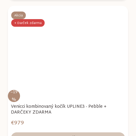
Akcia
+ Darček zdarma
–19
%
Venicci kombinovaný kočík UPLINE3 - Pebble +
DARČEKY ZDARMA
€979