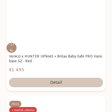
–17
%
Venicci x HUNTER UPline3 + Britax Baby-Safe PRO Vario
base 5Z - Red
€1 495
Detail
Akcia
+ Darček zdarma