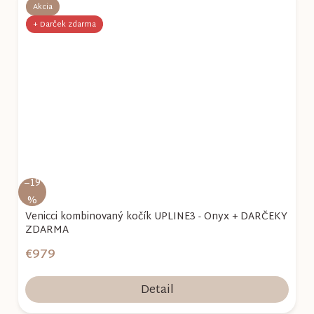
Akcia
+ Darček zdarma
–19
%
Venicci kombinovaný kočík UPLINE3 - Onyx + DARČEKY
ZDARMA
€979
Detail