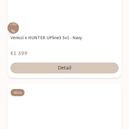
–10
%
Venicci x HUNTER UPline3 5v1 - Navy
€1 399
Detail
Akcia