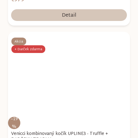
Detail
Akcia
+ Darček zdarma
–19
%
Venicci kombinovaný kočík UPLINE3 - Truffle +