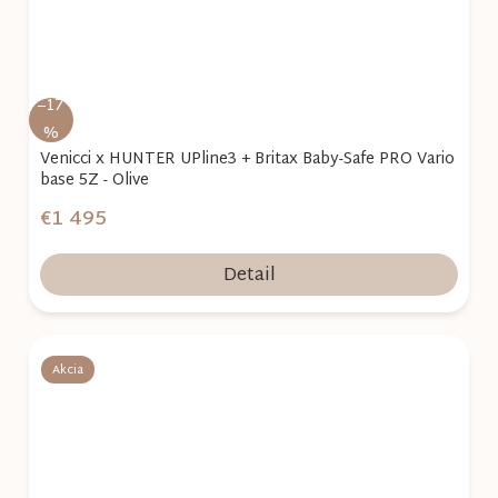
–17
%
Venicci x HUNTER UPline3 + Britax Baby-Safe PRO Vario
base 5Z - Olive
€1 495
Detail
Akcia