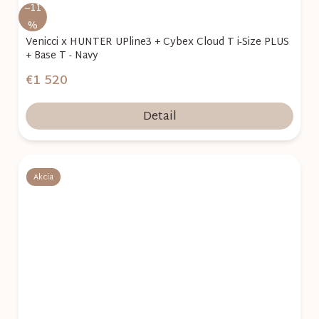
–11
%
Venicci x HUNTER UPline3 + Cybex Cloud T i-Size PLUS
+ Base T - Navy
€1 520
Detail
Akcia