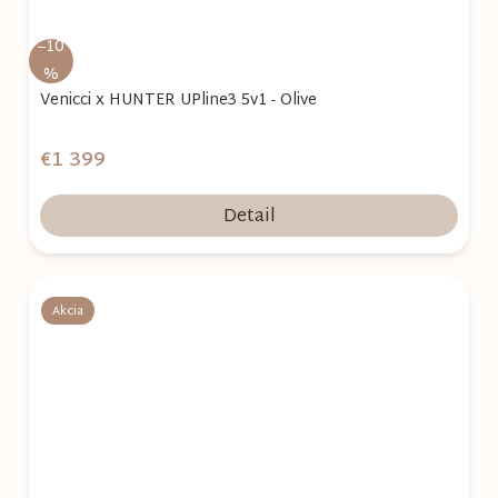
–10
%
Venicci x HUNTER UPline3 5v1 - Olive
€1 399
Detail
Akcia