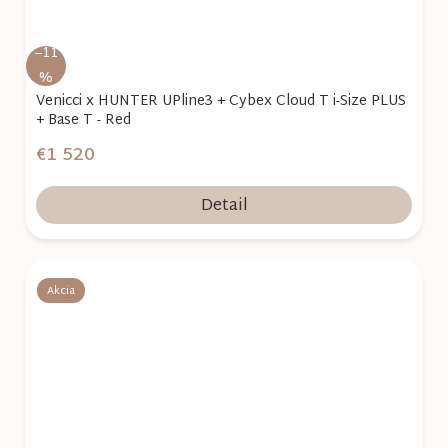
–11
%
Venicci x HUNTER UPline3 + Cybex Cloud T i-Size PLUS
+ Base T - Red
€1 520
Detail
Akcia