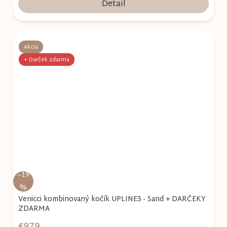
Detail
Akcia
+ Darček zdarma
–19
%
Venicci kombinovaný kočík UPLINE3 - Sand + DARČEKY
ZDARMA
€979