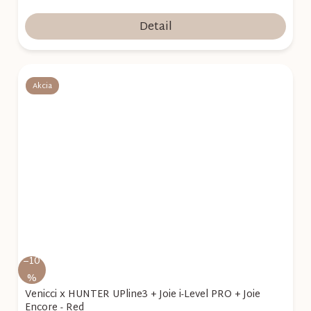
Detail
Akcia
–10
%
Venicci x HUNTER UPline3 + Joie i-Level PRO + Joie
Encore - Red