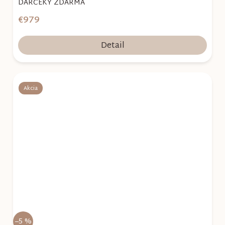
DARČEKY ZDARMA
€979
Detail
Akcia
–5 %