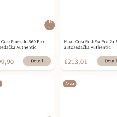
–16
%
-Cosi Emerald 360 Pro
Maxi-Cosi RodiFix Pro 2 i-
sedačka Authentic
autosedačka Authentic
le
Truffle
99,90
€213,01
Detail
Detai
Akcia