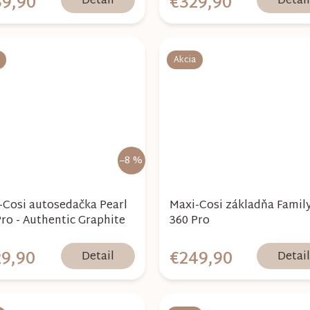
9,90
€329,90
Detail
Detai
Akcia
–8 %
-Cosi autosedačka Pearl
Maxi-Cosi základňa Famil
Pro - Authentic Graphite
360 Pro
9,90
€249,90
Detail
Detai