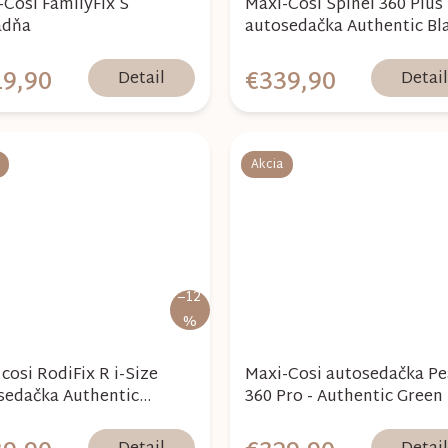
-Cosi FamilyFix S
Maxi-Cosi Spinel 360 Plus
adňa
autosedačka Authentic Bl
9,90
€339,90
Detail
Detai
Akcia
–12
%
cosi RodiFix R i-Size
Maxi-Cosi autosedačka Pe
sedačka Authentic
360 Pro - Authentic Green
hite