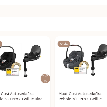
Akcia
–19
%
-Cosi Autosedačka
Maxi-Cosi Autosedačka
e 360 ​​Pro2 Twillic Black
Pebble 360 ​​Pro2 Twillic
ily fix 360 Pro
Graphite + Family Fix 360 