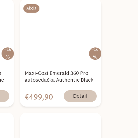
Akcia
–16
–16
%
%
o
Maxi-Cosi Emerald 360 Pro
ue
autosedačka Authentic Black
€499,90
l
Detail