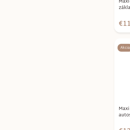
Maxi
zákl
€11
Akcia
Maxi 
auto
Grap