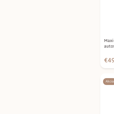
Maxi
auto
Truff
€4
Akcia