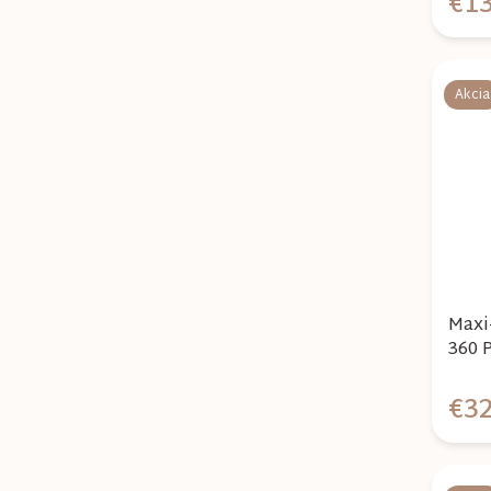
€13
Akcia
Maxi
360 
€32