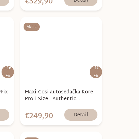
€329,90
l
Detail
Akcia
–16
–10
%
%
yFix
Maxi-Cosi autosedačka Kore
Pro i-Size - Authentic
Graphite
€249,90
l
Detail