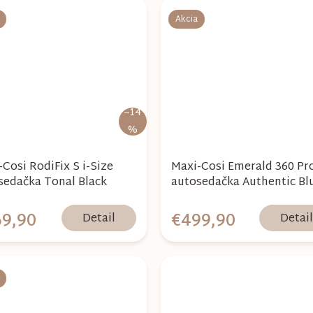
Akcia
–14
%
Cosi RodiFix S i-Size
Maxi-Cosi Emerald 360 Pr
sedačka Tonal Black
autosedačka Authentic Bl
9,90
€499,90
Detail
Detai