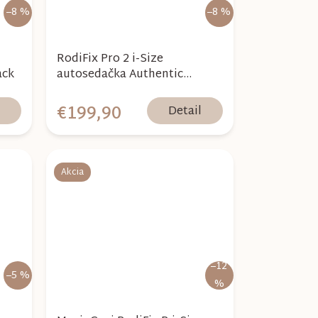
–8 %
–8 %
RodiFix Pro 2 i-Size
ack
autosedačka Authentic
Graphite
€199,90
l
Detail
Akcia
–12
–5 %
%