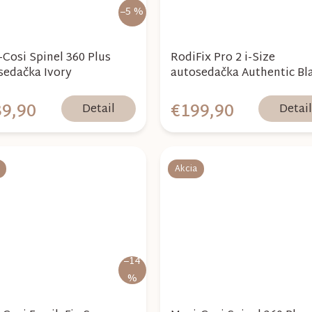
–5 %
-Cosi Spinel 360 Plus
RodiFix Pro 2 i-Size
sedačka Ivory
autosedačka Authentic Bl
9,90
€199,90
Detail
Detai
Akcia
–14
%