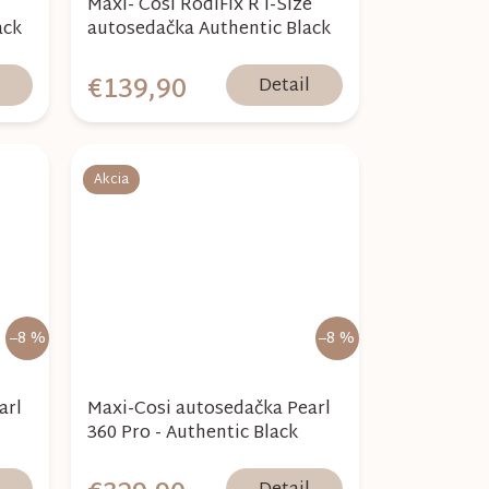
Maxi- Cosi RodiFix R i-Size
ack
autosedačka Authentic Black
€139,90
l
Detail
Akcia
–8 %
–8 %
arl
Maxi-Cosi autosedačka Pearl
360 Pro - Authentic Black