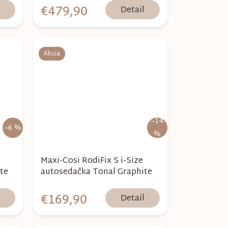
€479,90
l
Detail
Akcia
–14
–6 %
%
Maxi-Cosi RodiFix S i-Size
te
autosedačka Tonal Graphite
€169,90
l
Detail