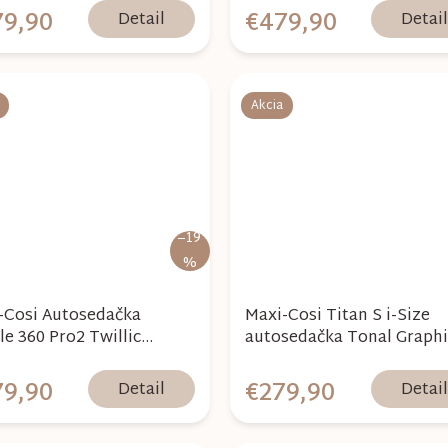
79,90
€479,90
Detail
Detai
Akcia
–19
%
-Cosi Autosedačka
Maxi-Cosi Titan S i-Size
le 360 Pro2 Twillic
autosedačka Tonal Graphi
le + family fix 360 Pro
79,90
€279,90
Detail
Detai