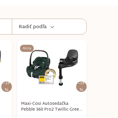
Radiť podľa
Akcia
–19
–19
%
%
Maxi-Cosi Autosedačka
Pebble 360 ​​Pro2 Twillic Green
Pro
+ Family Fix 360 Pro