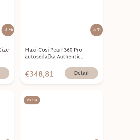
–3 %
–3 %
Size
Maxi-Cosi Pearl 360 Pro
autosedačka Authentic
Truffle
€348,81
l
Detail
Akcia