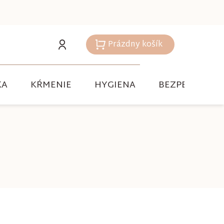
Prázdny košík
Nákupný
košík
KA
KŔMENIE
HYGIENA
BEZPEČNOSŤ