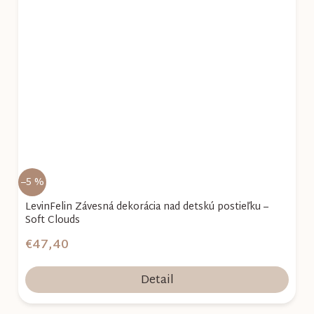
–5 %
LevinFelin Závesná dekorácia nad detskú postieľku –
Soft Clouds
€47,40
Detail