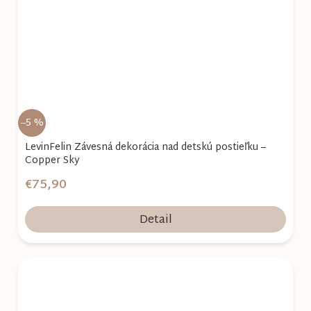
–5 %
LevinFelin Závesná dekorácia nad detskú postieľku –
Copper Sky
€75,90
Detail