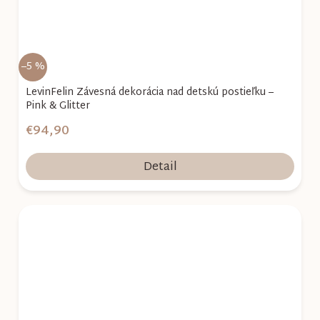
–5 %
LevinFelin Závesná dekorácia nad detskú postieľku –
Pink & Glitter
€94,90
Detail