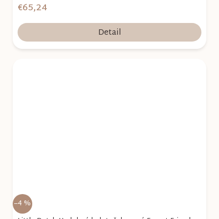
€65,24
Detail
–4 %