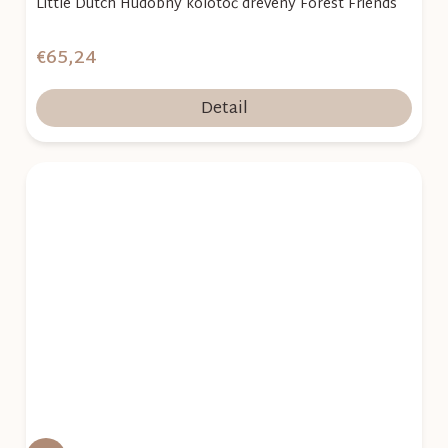
Little Dutch Hudobný kolotoč drevený Forest Friends
€65,24
Detail