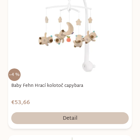
i
s
p
r
o
d
u
k
–4 %
t
o
Baby Fehn Hrací kolotoč capybara
v
€53,66
Detail