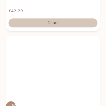
€42,29
Detail
–4 %