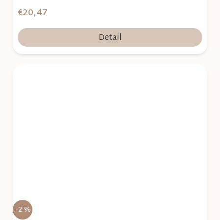
€20,47
Detail
–2 %