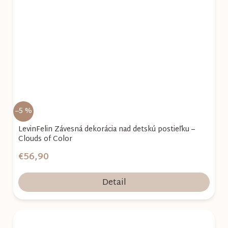
–5 %
LevinFelin Závesná dekorácia nad detskú postieľku –
Clouds of Color
€56,90
Detail