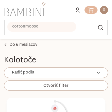
Prejsť
na
Nákupný
obsah
košík
Do 6 mesiacov
Kolotoče
Radiť podľa
Otvoriť filter
V
ý
p