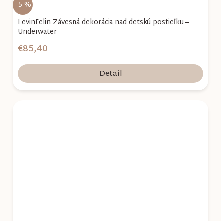
–5 %
LevinFelin Závesná dekorácia nad detskú postieľku –
Underwater
€85,40
Detail