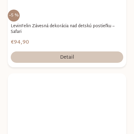
–5 %
LevinFelin Závesná dekorácia nad detskú postieľku –
Safari
€94,90
Detail