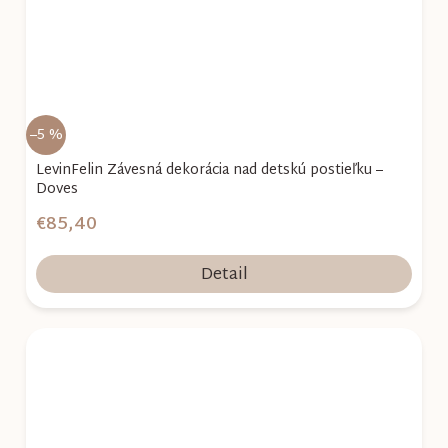
–5 %
LevinFelin Závesná dekorácia nad detskú postieľku –
Doves
€85,40
Detail