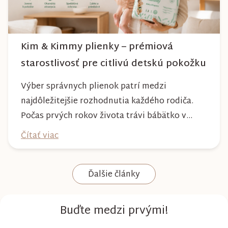
Kim & Kimmy plienky – prémiová
starostlivosť pre citlivú detskú pokožku
Výber správnych plienok patrí medzi
najdôležitejšie rozhodnutia každého rodiča.
Počas prvých rokov života trávi bábätko v
plienke väčšinu dňa, preto by mala poskytovať
Čítať viac
nielen spoľahlivú ochranu, ale aj maximálny
komfort a šetrnosť k citlivej pokožke. Plienky
Ďalšie články
Kim & Kimmy boli vyvinuté s dôrazom na
vysokú absorpciu, priedušnosť a pohodlie
dieťaťa...
Buďte medzi prvými!