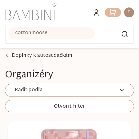
Prejsť
na
Nákupný
obsah
košík
Doplnky k autosedačkám
Organizéry
Radiť podľa
Otvoriť filter
V
ý
p