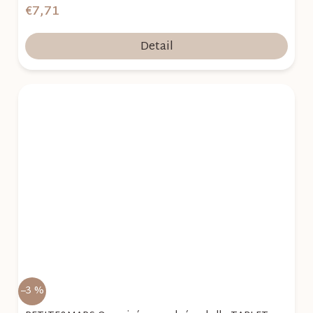
€7,71
Detail
–3 %