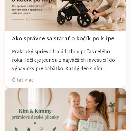
Ako správne sa starať o kočík po kúpe
Praktický sprievodca údržbou počas celého
roka Kočík je jednou z najväčších investícií do
výbavičky pre bábätko. Každý deň s ním
absolvujete prechádzky po meste, v parkoch,
Čítať viac
na lesných chodníkoch aj počas nepriaznivého
počasia. Pravidelnou starostlivosťou si však
môžete byť istí, že vám bude spoľahlivo slúžiť
dlhé roky a zachová si svoj krásny vzhľ...