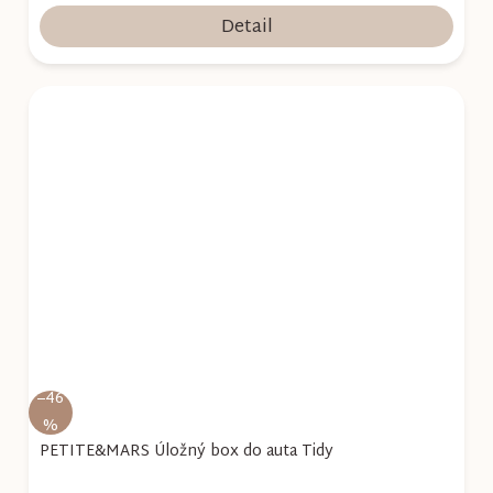
Detail
–46
%
PETITE&MARS Úložný box do auta Tidy