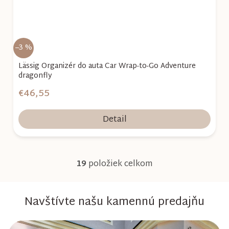
–3 %
Lässig Organizér do auta Car Wrap-to-Go Adventure
dragonfly
€46,55
Detail
19
položiek celkom
O
v
Navštívte našu kamennú predajňu
l
á