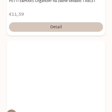
PETITE&MARS Organizér na zadné sedadlo TABLET
€11,59
Detail