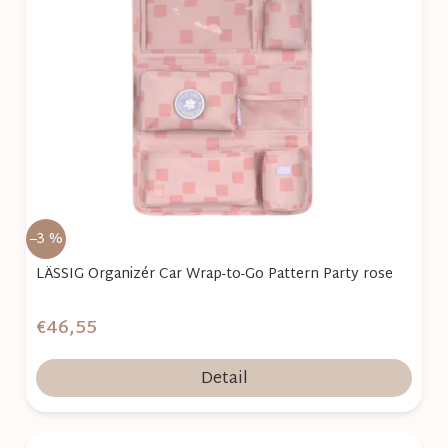
i
s
p
r
o
d
u
k
–3 %
t
o
LÄSSIG Organizér Car Wrap-to-Go Pattern Party rose
v
€46,55
Detail