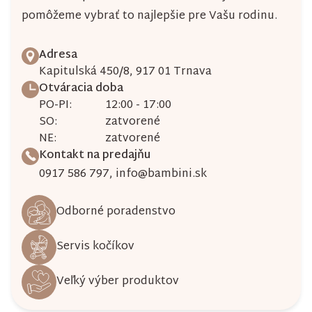
i
pomôžeme vybrať to najlepšie pre Vašu rodinu.
s
u
Adresa
Kapitulská 450/8, 917 01 Trnava
Otváracia doba
PO-PI:
12:00 - 17:00
SO:
zatvorené
NE:
zatvorené
Kontakt na predajňu
0917 586 797
,
info@bambini.sk
Odborné poradenstvo
Servis kočíkov
Veľký výber produktov