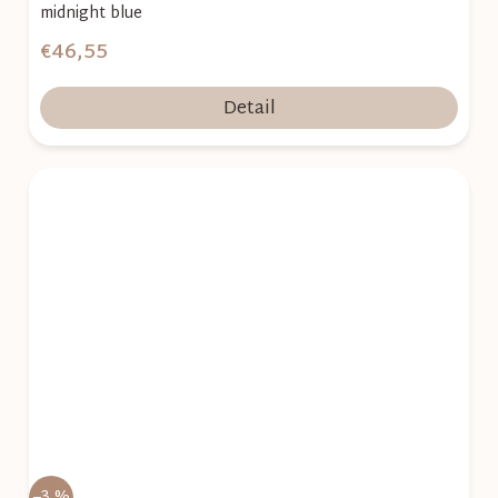
midnight blue
€46,55
Detail
–3 %