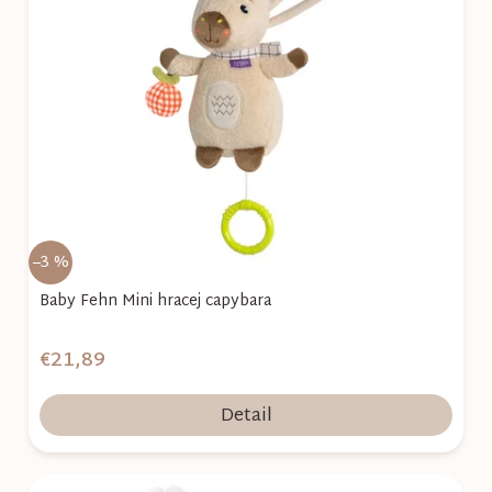
i
s
p
r
o
d
u
k
–3 %
t
o
Baby Fehn Mini hracej capybara
v
€21,89
Detail