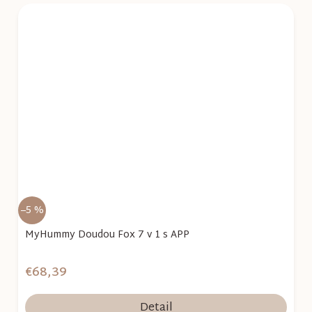
–5 %
MyHummy Doudou Fox 7 v 1 s APP
€68,39
Detail