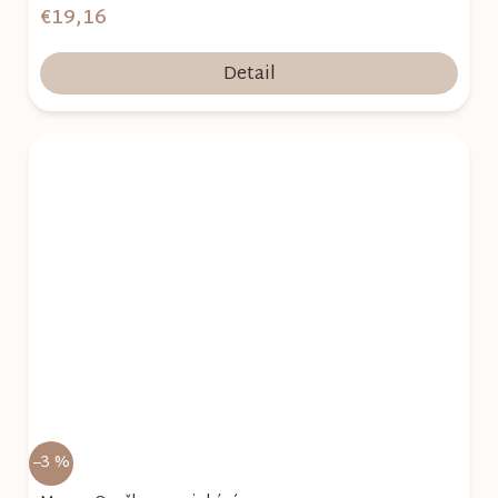
€19,16
Detail
–3 %