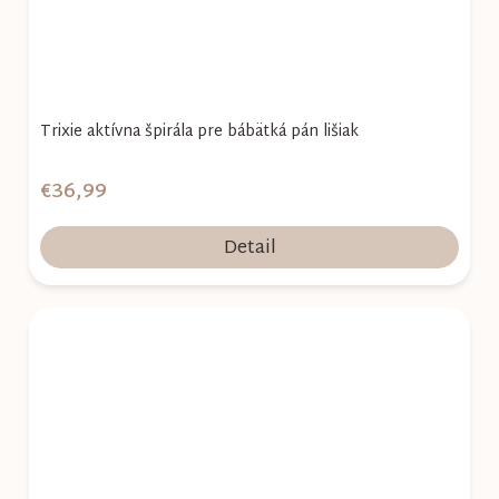
Trixie aktívna špirála pre bábätká pán lišiak
€36,99
Detail