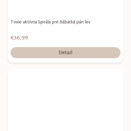
Trixie aktívna špirála pre bábätká pán lev
€36,99
Detail