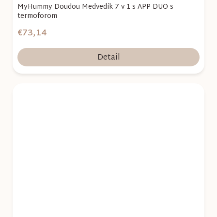
MyHummy Doudou Medvedík 7 v 1 s APP DUO s
termoforom
€73,14
Detail