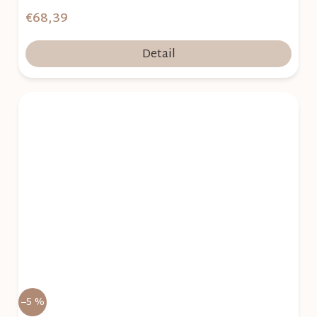
€68,39
Detail
–5 %