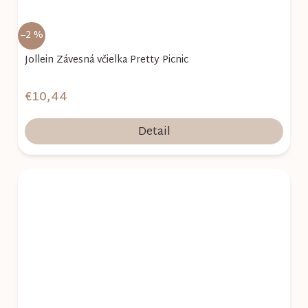
–2 %
Jollein Závesná včielka Pretty Picnic
€10,44
Detail