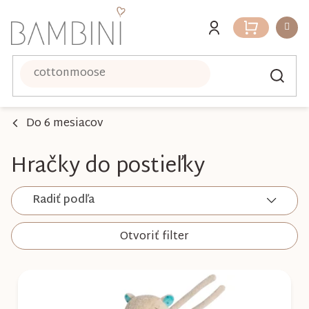
Prejsť
na
Nákupný
obsah
košík
Do 6 mesiacov
Hračky do postieľky
Radiť podľa
Otvoriť filter
V
ý
p