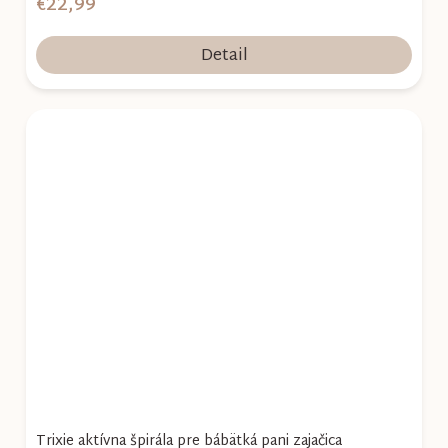
€22,99
Detail
Trixie aktívna špirála pre bábätká pani zajačica