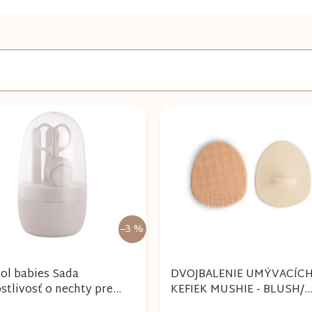
–3 %
ol babies Sada
DVOJBALENIE UMÝVACÍC
stlivosť o nechty pre
KEFIEK MUSHIE - BLUSH/
 ružová
SHIFTING SAND