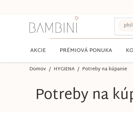
Prejsť
na
obsah
AKCIE
PRÉMIOVÁ PONUKA
KO
Domov
HYGIENA
Potreby na kúpanie
Potreby na kú