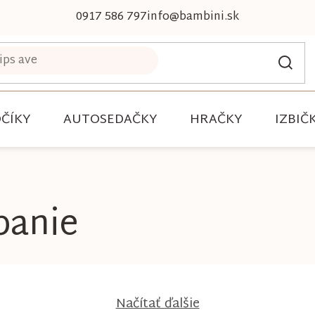
0917 586 797
info@bambini.sk
ČÍKY
AUTOSEDAČKY
HRAČKY
IZBIČ
panie
Načítať ďalšie