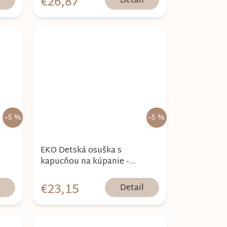
€26,87
l
Detail
–5 %
–5 %
EKO Detská osuška s
kapucňou na kúpanie -
Postman/Grey
€23,15
l
Detail