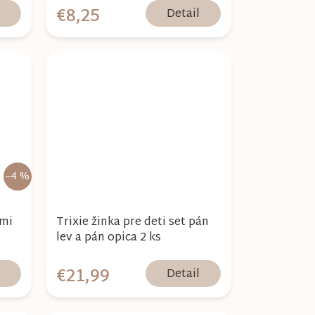
€8,25
l
Detail
–4 %
mi
Trixie žinka pre deti set pán
lev a pán opica 2 ks
€21,99
l
Detail