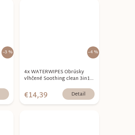
–3 %
–4 %
4x WATERWIPES Obrúsky
vlhčené Soothing clean 3in1
60 ks (240 ks) + NATTOU
Chobotnička Zdarma
€14,39
l
Detail