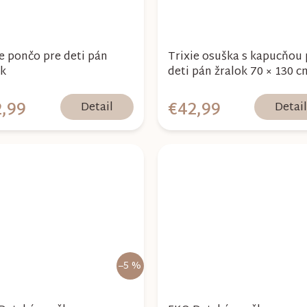
ie pončo pre deti pán
Trixie osuška s kapucňou 
ok
deti pán žralok 70 × 130 c
,99
€42,99
Detail
Detai
–5 %