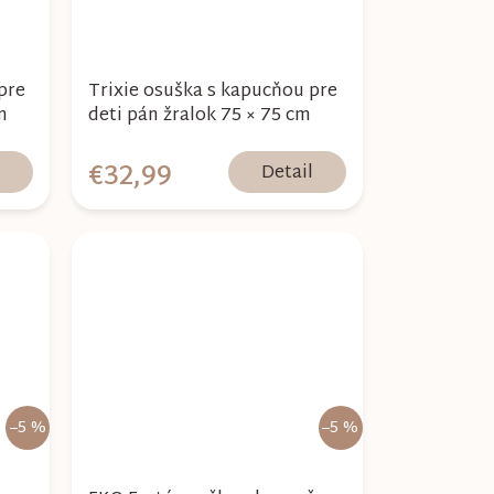
pre
Trixie osuška s kapucňou pre
m
deti pán žralok 75 × 75 cm
€32,99
l
Detail
–5 %
–5 %