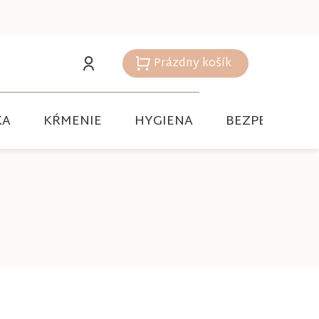
Prázdny košík
Nákupný
košík
KA
KŔMENIE
HYGIENA
BEZPEČNOSŤ