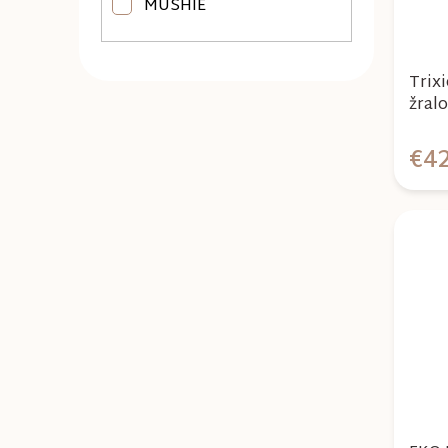
MUSHIE
Trix
žral
€42