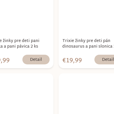
e žinky pre deti pani
Trixie žinky pre deti pán
a a pani pávica 2 ks
dinosaurus a pani slonica 
,99
€19,99
Detail
Detai