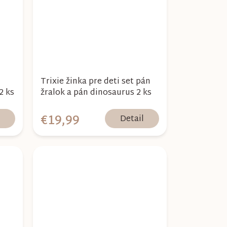
Trixie žinka pre deti set pán
2 ks
žralok a pán dinosaurus 2 ks
€19,99
l
Detail