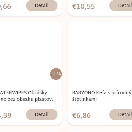
,66
€10,55
Detail
Detai
–4 %
ATERWIPES Obrúsky
BABYONO Kefa s prírodný
ené bez obsahu plastov
štetinkami
erry 60 ks (240 ks)
,39
€6,86
Detail
Detai