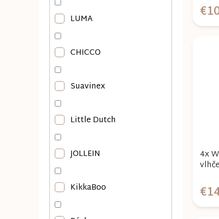
u
€10
k
LUMA
t
o
CHICCO
v
Suavinex
Little Dutch
JOLLEIN
4x W
vlhč
Soapb
KikkaBoo
€14