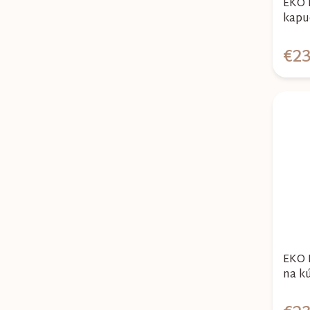
EKO 
kapu
Farm
€23
EKO 
na k