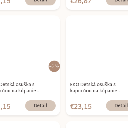
,15
€26,87
Detail
Detai
–5 %
Detská osuška s
EKO Detská osuška s
cňou na kúpanie -
kapucňou na kúpanie -
man/White
Postman/Honey
,15
€23,15
Detail
Detai