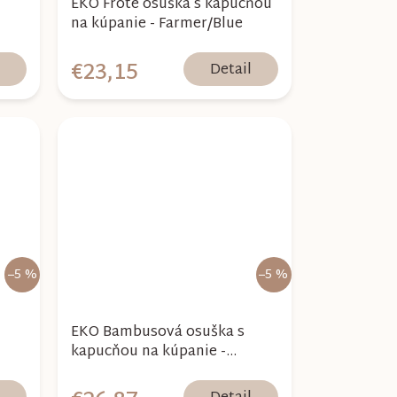
EKO Froté osuška s kapucňou
na kúpanie - Farmer/Blue
€23,15
l
Detail
–5 %
–5 %
EKO Bambusová osuška s
kapucňou na kúpanie -
Farmer/Blue