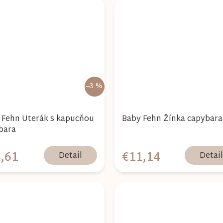
–3 %
 Fehn Uterák s kapucňou
Baby Fehn Žínka capybara
bara
,61
€11,14
Detail
Detai