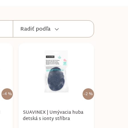
Radiť podľa
–4 %
–2 %
H
SUAVINEX | Umývacia huba
detská s ionty stříbra