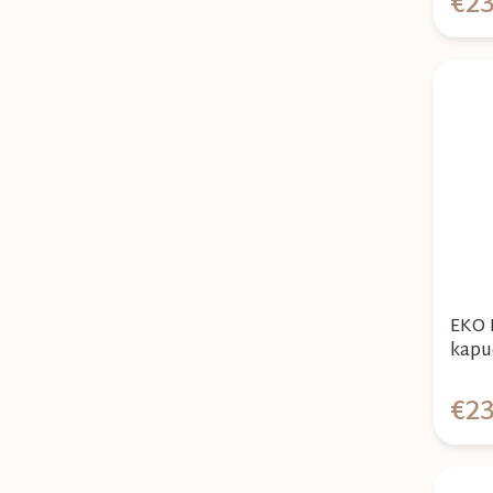
€23
EKO 
kapu
Post
€23