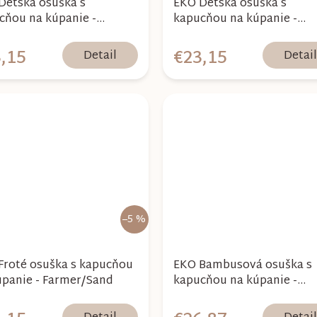
Detská osuška s
EKO Detská osuška s
cňou na kúpanie -
kapucňou na kúpanie -
er/Light Blue
Farmer/Sand
,15
€23,15
Detail
Detai
–5 %
Froté osuška s kapucňou
EKO Bambusová osuška s
úpanie - Farmer/Sand
kapucňou na kúpanie -
Farmer/Grey