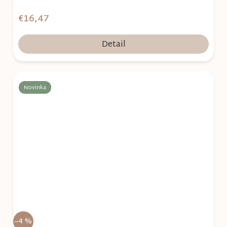
€16,47
Detail
Novinka
–4 %