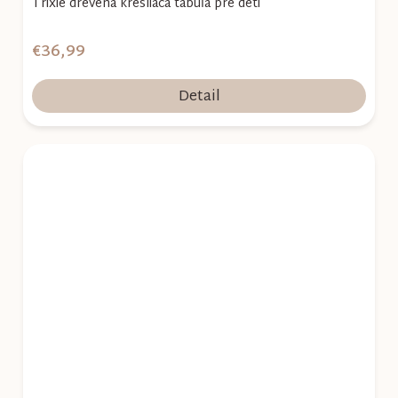
Trixie drevená kresliaca tabuľa pre deti
€36,99
Detail