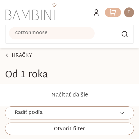
Prejsť
na
Nákupný
obsah
košík
HRAČKY
Od 1 roka
Načítať ďalšie
Radiť podľa
Otvoriť filter