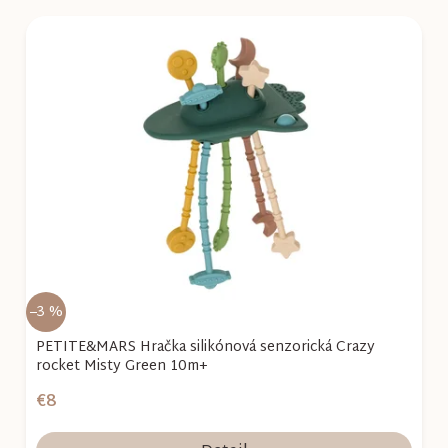
V
ý
p
i
s
p
r
o
d
u
k
–3 %
t
o
PETITE&MARS Hračka silikónová senzorická Crazy
rocket Misty Green 10m+
v
€8