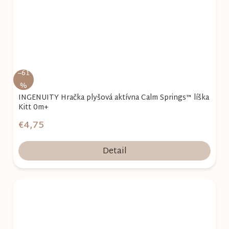
–61
%
INGENUITY Hračka plyšová aktívna Calm Springs™ líška
Kitt 0m+
€4,75
Detail