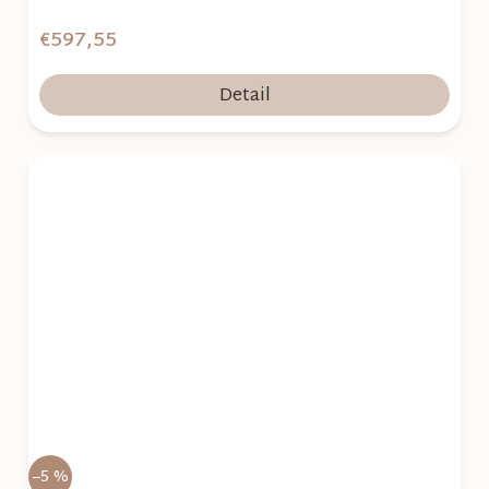
€597,55
Detail
–5 %