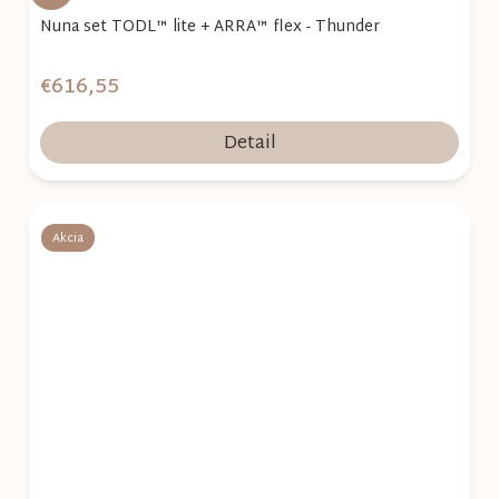
Nuna set TODL™ lite + ARRA™ flex - Thunder
€616,55
Detail
Akcia