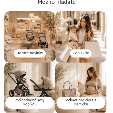
Možno hľadáte
Horúce novinky
Top akcie
Zvýhodnené sety
Výbava pre dieťa a
kočíkov
mamičku