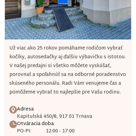
p
r
v
k
y
Už viac ako 25 rokov pomáhame rodičom vybrať
v
kočíky, autosedačky aj ďalšiu výbavičku s istotou.
ý
V našej predajni si všetko môžete vyskúšať,
porovnať a spoľahnúť sa na odborné poradenstvo
p
skúseného personálu. Radi Vám venujeme čas a
i
pomôžeme vybrať to najlepšie pre Vašu rodinu.
s
u
Adresa
Kapitulská 450/8, 917 01 Trnava
Otváracia doba
PO-PI:
12:00 - 17:00