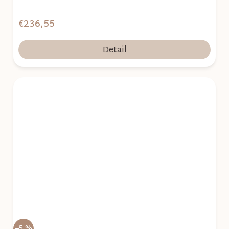
€236,55
Detail
–5 %