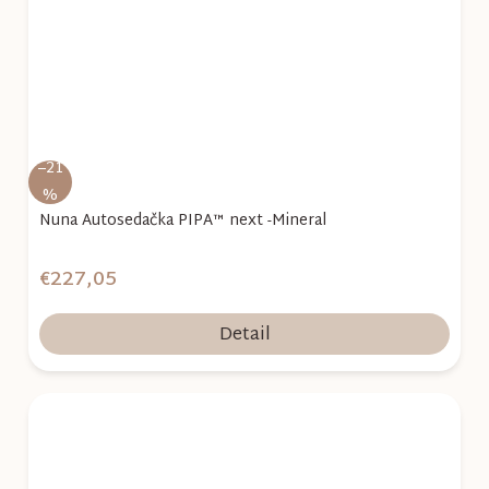
–21
%
Nuna Autosedačka PIPA™ next -Mineral
€227,05
Detail