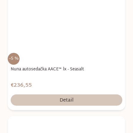
–5 %
Nuna autosedačka AACE™ lx - Seasalt
€236,55
Detail