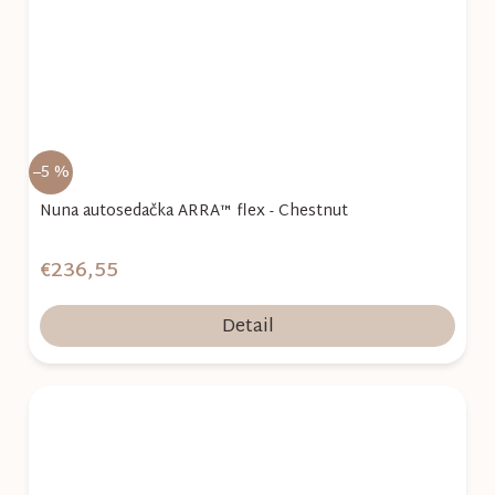
–5 %
Nuna autosedačka ARRA™ flex - Chestnut
€236,55
Detail