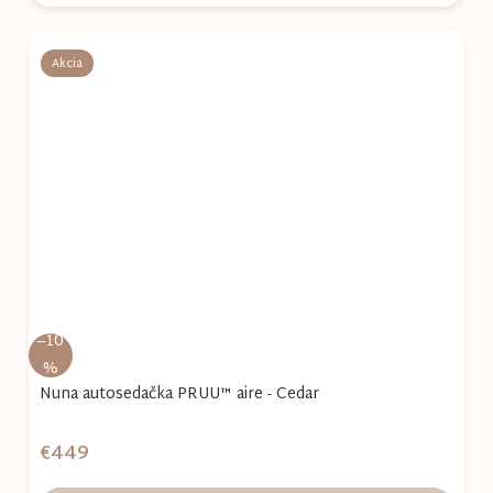
Akcia
–10
%
Nuna autosedačka PRUU™ aire - Cedar
€449