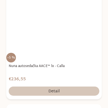
–5 %
Nuna autosedačka AACE™ lx - Calla
€236,55
Detail