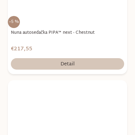
–5 %
Nuna autosedačka PIPA™ next - Chestnut
€217,55
Detail