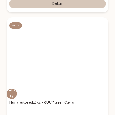
Detail
Akcia
–10
%
Nuna autosedačka PRUU™ aire - Caviar