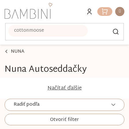
Prejsť
na
Nákupný
obsah
košík
NUNA
Nuna Autoseddačky
Načítať ďalšie
Radiť podľa
Otvoriť filter