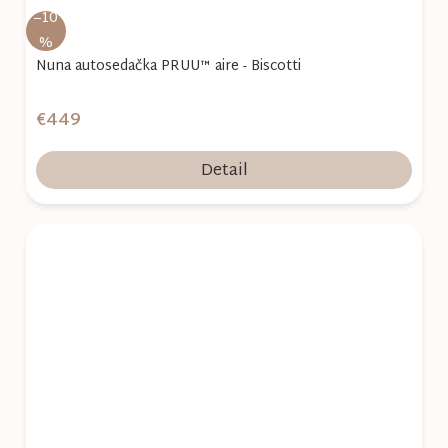
–10
%
Nuna autosedačka PRUU™ aire - Biscotti
€449
Detail