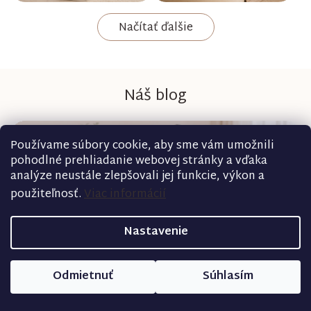
Načítať ďalšie
Náš blog
Používame súbory cookie, aby sme vám umožnili
pohodlné prehliadanie webovej stránky a vďaka
analýze neustále zlepšovali jej funkcie, výkon a
použiteľnosť.
Viac informácií
Nastavenie
Odmietnuť
Súhlasím
Ako správne sa starať o kočík po kúpe