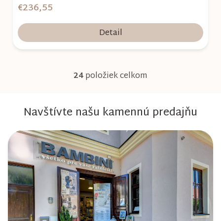
€236,55
Detail
24
položiek celkom
O
v
Navštívte našu kamennú predajňu
l
á
d
a
c
i
e