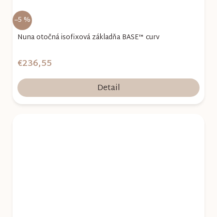
–5 %
Nuna otočná isofixová základňa BASE™ curv
€236,55
Detail