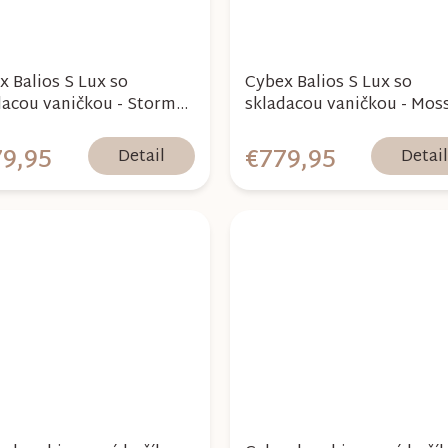
x Balios S Lux so
Cybex Balios S Lux so
dacou vaničkou - Stormy
skladacou vaničkou - Mos
 2026
Green 2026
9,95
€779,95
Detail
Detai