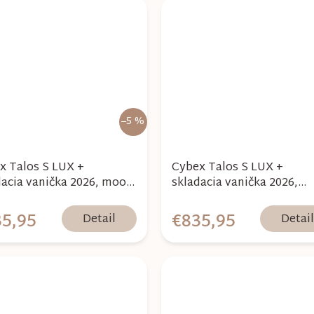
–5 %
x Talos S LUX +
Cybex Talos S LUX +
dacia vanička 2026, moon
skladacia vanička 2026,
k
almond beige
5,95
€835,95
Detail
Detai