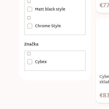
u
€77
k
Matt black style
t
o
Chrome Style
v
Značka
Cybex
Cybe
skla
2026
€83