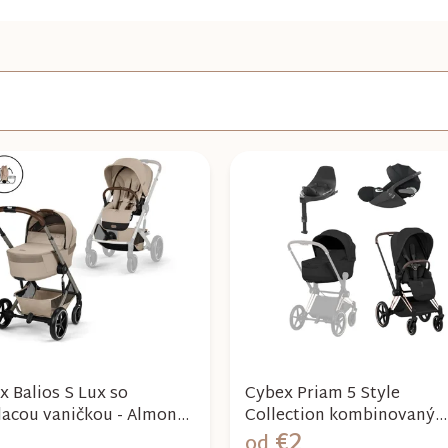
x Balios S Lux so
Cybex Priam 5 Style
dacou vaničkou - Almond
Collection kombinovaný
€2
e 2026
kočík 4v1 - Sepia black 20
od