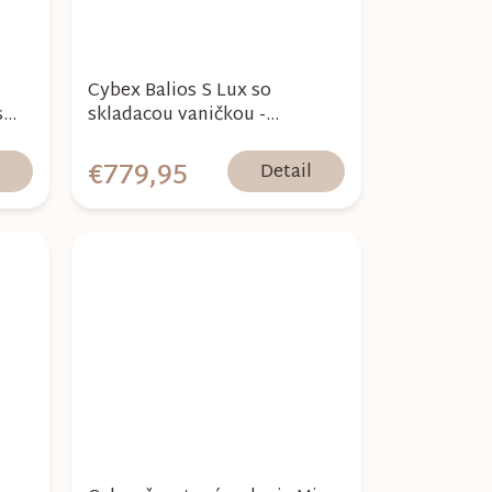
Cybex Balios S Lux so
s
skladacou vaničkou -
Chocolate Brown 2026
€779,95
l
Detail