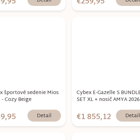
9,95
€259,95
Detail
Detai
x športové sedenie Mios
Cybex E-Gazelle S BUNDL
 - Cozy Beige
SET XL + nosič AMYA 2026
Moon
9,95
€1 855,12
Detail
Detai