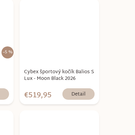
–5 %
Cybex športový kočík Balios S
Lux - Moon Black 2026
€519,95
l
Detail