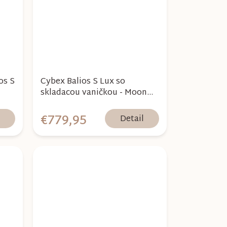
os S
Cybex Balios S Lux so
skladacou vaničkou - Moon
Black 2026
€779,95
l
Detail