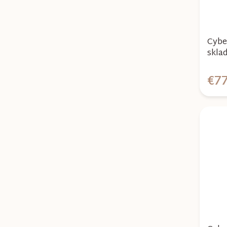
Cybe
skla
Blue
€77