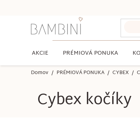
Prejsť
na
obsah
AKCIE
PRÉMIOVÁ PONUKA
KO
Domov
PRÉMIOVÁ PONUKA
CYBEX
C
Cybex kočíky