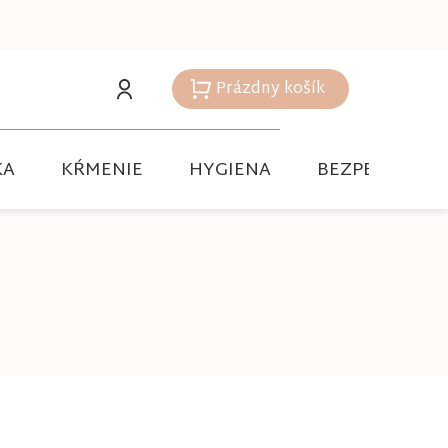
Prázdny košík
Nákupný
košík
KA
KŔMENIE
HYGIENA
BEZPEČNOSŤ