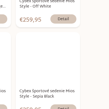
Cybex športové sedenie Mios
ge
Style - Off White
€259,95
l
Detail
ios
Cybex športové sedenie Mios
Style - Sepia Black