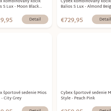
x kombinovaný kočík
Cybex kombinovaný kočík
os S Lux - Moon Black
Balios S Lux - Almond Bei
2026
9,95
€729,95
Detail
Detai
x športové sedenie Mios
Cybex športové sedenie M
 - City Grey
Style - Peach Pink