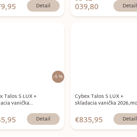
9,95
039,80
Detail
Detai
–5 %
x Talos S LUX +
Cybex Talos S LUX +
dacia vanička
skladacia vanička 2026,m
,chocolate brown
green
5,95
€835,95
Detail
Detai