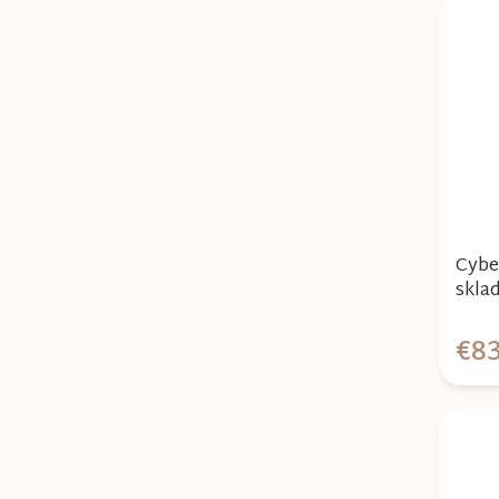
Cybe
skla
blac
€83