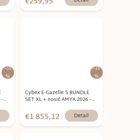
€259,95
l
Detail
–15
–15
%
%
E
Cybex E-Gazelle S BUNDLE
 -
SET XL + nosič AMYA 2026 -
Stormy Blue
€1 855,12
l
Detail