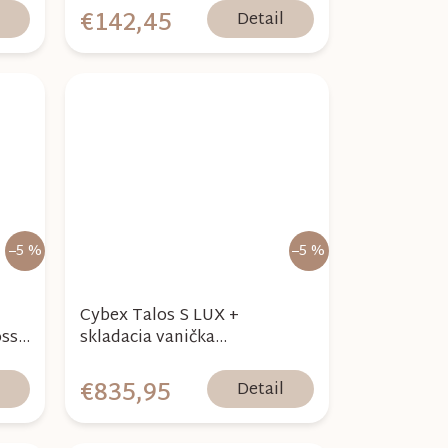
€142,45
l
Detail
–5 %
–5 %
Cybex Talos S LUX +
oss
skladacia vanička
2026,stormy blue
€835,95
l
Detail