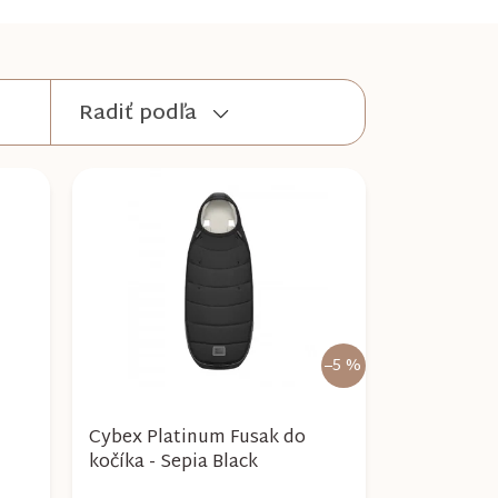
Radiť podľa
–5 %
Cybex Platinum Fusak do
kočíka - Sepia Black
26