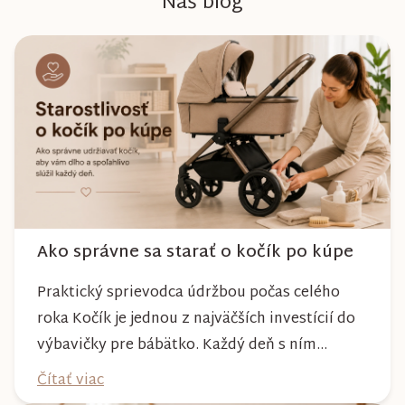
Náš blog
Ako správne sa starať o kočík po kúpe
Praktický sprievodca údržbou počas celého
roka Kočík je jednou z najväčších investícií do
výbavičky pre bábätko. Každý deň s ním
absolvujete prechádzky po meste, v parkoch,
Čítať viac
na lesných chodníkoch aj počas nepriaznivého