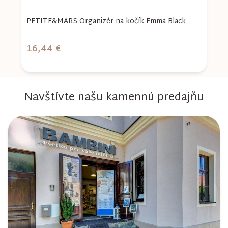
PETITE&MARS Organizér na kočík Emma Black
P
16,44 €
1
Navštívte našu kamennú predajňu