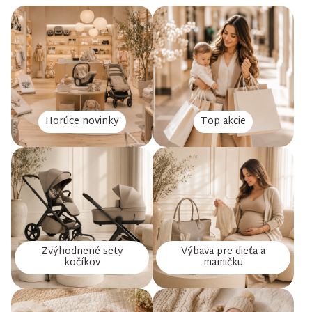
Horúce novinky
Top akcie
Zvýhodnené sety
Výbava pre dieťa a
kočíkov
mamičku