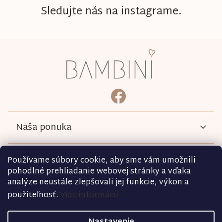
Sledujte nás na instagrame.
Z
á
p
ä
bambini.kociky
https://www.facebook.com/b
t
i
e
Naša ponuka
Informácie
Používame súbory cookie, aby sme vám umožnili
pohodlné prehliadanie webovej stránky a vďaka
analýze neustále zlepšovali jej funkcie, výkon a
Podmienky
použiteľnosť.
Viac informácií