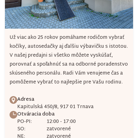
Už viac ako 25 rokov pomáhame rodičom vybrať
kočíky, autosedačky aj ďalšiu výbavičku s istotou.
V našej predajni si všetko môžete vyskúšať,
porovnať a spoľahnúť sa na odborné poradenstvo
skúseného personálu. Radi Vám venujeme čas a
pomôžeme vybrať to najlepšie pre Vašu rodinu.
Adresa
Kapitulská 450/8, 917 01 Trnava
Otváracia doba
PO-PI:
12:00 - 17:00
SO:
zatvorené
NE:
zatvorené