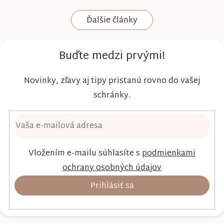
komfort a šetrnosť k citlivej pokožke. Plienky
Ďalšie články
Kim & Kimmy boli vyvinuté s dôrazom na
vysokú absorpciu, priedušnosť a pohodlie
dieťaťa...
Buďte medzi prvými!
Novinky, zľavy aj tipy pristanú rovno do vašej
schránky.
Vložením e-mailu súhlasíte s
podmienkami
ochrany osobných údajov
Prihlásiť sa