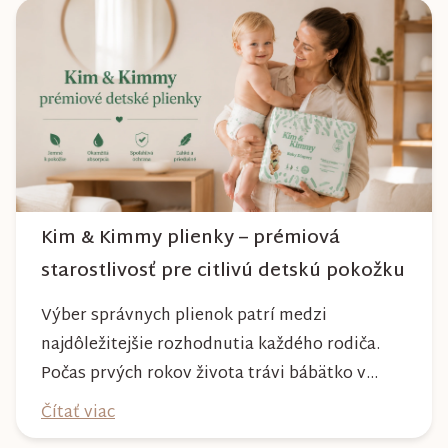
počasia. Pravidelnou starostlivosťou si však
môžete byť istí, že vám bude spoľahlivo slúžiť
dlhé roky a zachová si svoj krásny vzhľ...
Kim & Kimmy plienky – prémiová
starostlivosť pre citlivú detskú pokožku
Výber správnych plienok patrí medzi
najdôležitejšie rozhodnutia každého rodiča.
Počas prvých rokov života trávi bábätko v
plienke väčšinu dňa, preto by mala poskytovať
Čítať viac
nielen spoľahlivú ochranu, ale aj maximálny