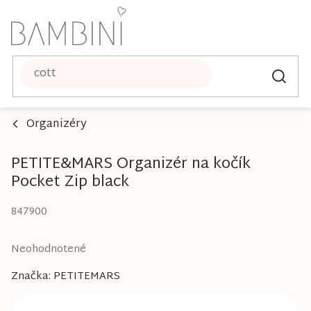
Prejsť
na
obsah
Organizéry
PETITE&MARS Organizér na kočík
Pocket Zip black
847900
Priemerné
Neohodnotené
hodnotenie
Značka:
PETITEMARS
produktu
je