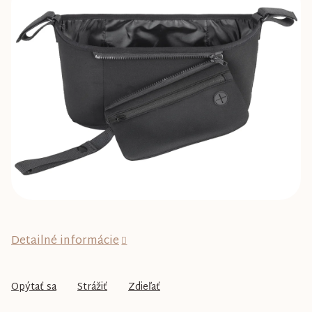
0,0
z
5
hviezdičiek.
Detailné informácie
Opýtať sa
Strážiť
Zdieľať