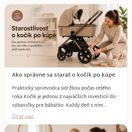
Ako správne sa starať o kočík po kúpe
Praktický sprievodca údržbou počas celého
roka Kočík je jednou z najväčších investícií do
výbavičky pre bábätko. Každý deň s ním
absolvujete prechádzky po meste, v parkoch,
Čítať viac
na lesných chodníkoch aj počas nepriaznivého
počasia. Pravidelnou starostlivosťou si však