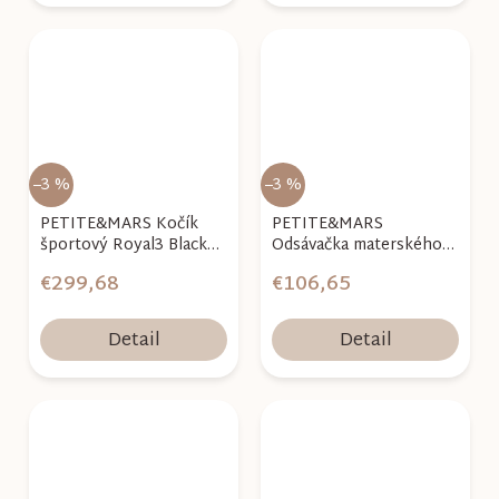
–3 %
–3 %
PETITE&MARS Kočík
PETITE&MARS
športový Royal3 Black
Odsávačka materského
Limited100 Cosmic Night
mlieka elektrická
€299,68
€106,65
handsfree Gaia Duo
Detail
Detail