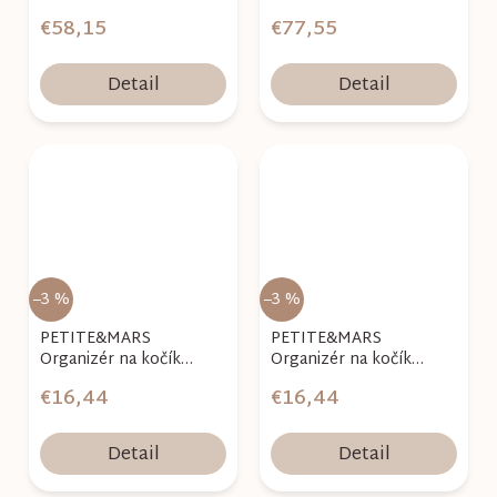
Cozy 120 x 60 x 10 cm
Comfort 120 x 60 x 10
€58,15
€77,55
cm
Detail
Detail
–3 %
–3 %
PETITE&MARS
PETITE&MARS
Organizér na kočík
Organizér na kočík
Emma Black
Emma Beige
€16,44
€16,44
Detail
Detail