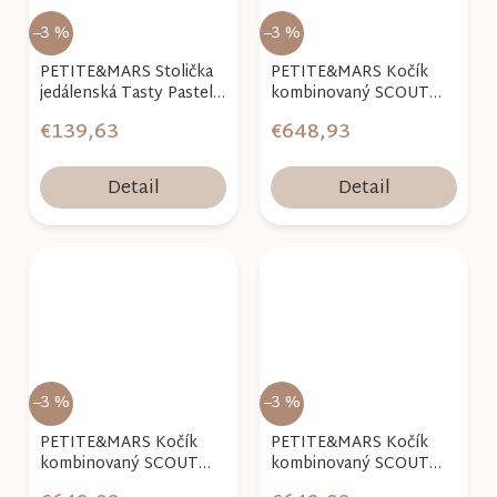
–3 %
–3 %
PETITE&MARS Stolička
PETITE&MARS Kočík
jedálenská Tasty Pastel
kombinovaný SCOUT
Beige
3v1 Soft Mousse s Core
€139,63
€648,93
Pro i-Size
Detail
Detail
–3 %
–3 %
PETITE&MARS Kočík
PETITE&MARS Kočík
kombinovaný SCOUT
kombinovaný SCOUT
3v1 Cappuccino Cream s
3v1 Anthracite Moon s