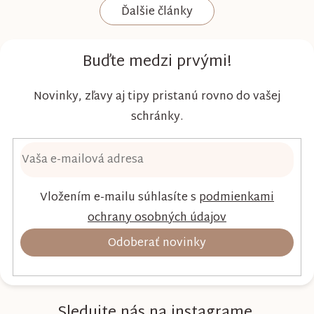
Ďalšie články
Kim & Kimmy boli vyvinuté s dôrazom na
vysokú absorpciu, priedušnosť a pohodlie
dieťaťa...
Buďte medzi prvými!
Novinky, zľavy aj tipy pristanú rovno do vašej
schránky.
Vložením e-mailu súhlasíte s
podmienkami
ochrany osobných údajov
Odoberať novinky
Sledujte nás na instagrame.