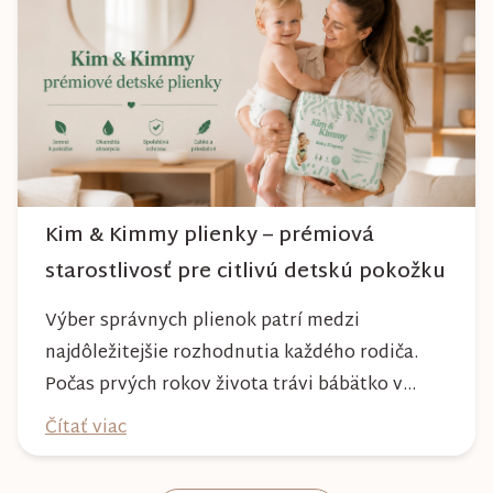
môžete byť istí, že vám bude spoľahlivo slúžiť
dlhé roky a zachová si svoj krásny vzhľ...
Kim & Kimmy plienky – prémiová
starostlivosť pre citlivú detskú pokožku
Výber správnych plienok patrí medzi
najdôležitejšie rozhodnutia každého rodiča.
Počas prvých rokov života trávi bábätko v
plienke väčšinu dňa, preto by mala poskytovať
Čítať viac
nielen spoľahlivú ochranu, ale aj maximálny
komfort a šetrnosť k citlivej pokožke. Plienky