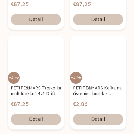
€87,25
€87,25
Detail
Detail
–3 %
–3 %
PETITE&MARS Trojkolka
PETITE&MARS Kefka na
multifunkčná 4v1 Drift
čistenie slamiek k
Desert Sand
nerezovej fľaši
€87,25
€2,86
Detail
Detail