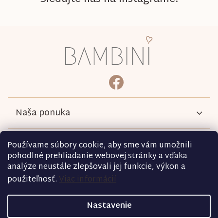
Z
á
p
ä
bambini.kociky
https://www.facebook.com/b
t
i
e
Naša ponuka
Informácie
Používame súbory cookie, aby sme vám umožnili
pohodlné prehliadanie webovej stránky a vďaka
analýze neustále zlepšovali jej funkcie, výkon a
Podmienky
použiteľnosť.
Viac informácií
Kontakt
Nastavenie