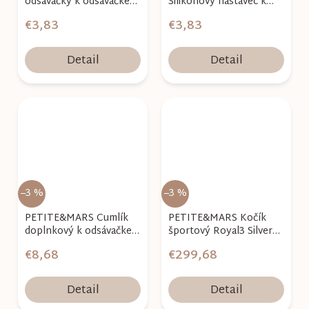
odsávačky k odsávačke
Silikónový nástavec k
Gaia
odsávačke Gaia
€3,83
€3,83
Detail
Detail
–3 %
–3 %
PETITE&MARS Cumlík
PETITE&MARS Kočík
doplnkový k odsávačke
športový Royal3 Silver
Gaia
Limited100 Cosmic Night
€8,68
€299,68
Detail
Detail