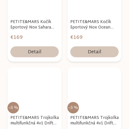
PETITE&MARS Kočík
PETITE&MARS Kočík
športový Nox Sahara
športový Nox Ocean
Beige
Blue
€169
€169
Detail
Detail
–3 %
–3 %
PETITE&MARS Trojkolka
PETITE&MARS Trojkolka
multifunkčná 4v1 Drift
multifunkčná 4v1 Drift
Ocean Blue
Misty Green