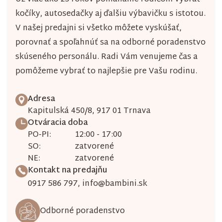
ý
kočíky, autosedačky aj ďalšiu výbavičku s istotou.
p
V našej predajni si všetko môžete vyskúšať,
i
porovnať a spoľahnúť sa na odborné poradenstvo
s
skúseného personálu. Radi Vám venujeme čas a
pomôžeme vybrať to najlepšie pre Vašu rodinu.
u
Adresa
Kapitulská 450/8, 917 01 Trnava
Otváracia doba
PO-PI:
12:00 - 17:00
SO:
zatvorené
NE:
zatvorené
Kontakt na predajňu
0917 586 797
,
info@bambini.sk
Odborné poradenstvo