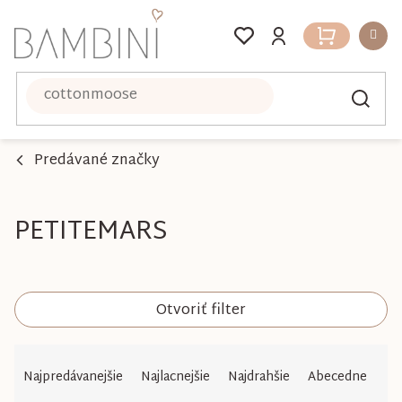
Prejsť
na
Nákupný
obsah
košík
Predávané značky
PETITEMARS
Otvoriť filter
R
Najpredávanejšie
Najlacnejšie
Najdrahšie
Abecedne
a