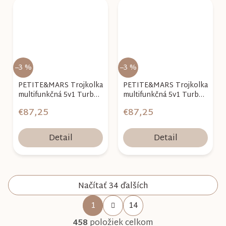
–3 %
–3 %
PETITE&MARS Trojkolka
PETITE&MARS Trojkolka
multifunkčná 5v1 Turbo -
multifunkčná 5v1 Turbo -
limitovaná edícia Llama
limitovaná edícia Dino
€87,25
€87,25
Vibes
Park
Detail
Detail
Načítať 34 ďalších
S
1
14
O
t
458
položiek celkom