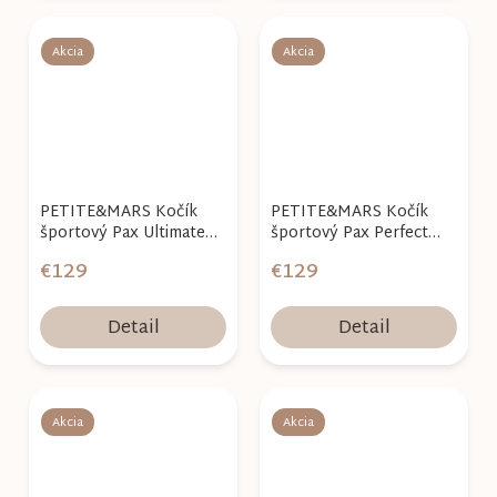
Akcia
Akcia
PETITE&MARS Kočík
PETITE&MARS Kočík
športový Pax Ultimate
športový Pax Perfect
Grey+darček zdarma
Black+darček zdarma
€129
€129
Detail
Detail
Akcia
Akcia