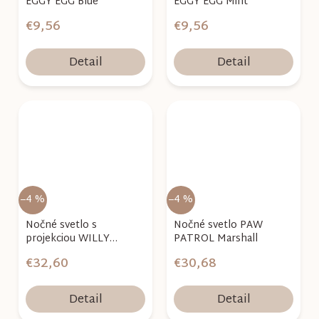
EGGY EGG Blue
EGGY EGG Mint
€9,56
€9,56
Detail
Detail
–4 %
–4 %
Nočné svetlo s
Nočné svetlo PAW
projekciou WILLY
PATROL Marshall
WHALE
€32,60
€30,68
Detail
Detail