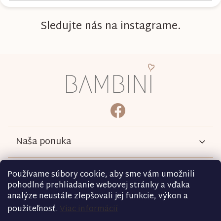
Sledujte nás na instagrame.
Z
á
p
ä
bambini.kociky
https://www.facebook.com/b
t
i
e
Naša ponuka
Informácie
Používame súbory cookie, aby sme vám umožnili
pohodlné prehliadanie webovej stránky a vďaka
analýze neustále zlepšovali jej funkcie, výkon a
Podmienky
použiteľnosť.
Viac informácií