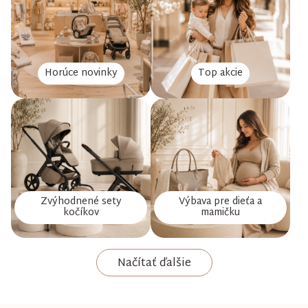
Horúce novinky
Top akcie
Zvýhodnené sety
Výbava pre dieťa a
kočíkov
mamičku
Načítať ďalšie