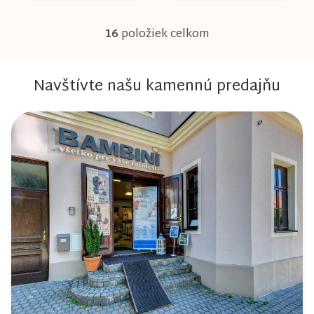
16
položiek celkom
O
v
Navštívte našu kamennú predajňu
l
á
d
a
c
i
e
p
r
v