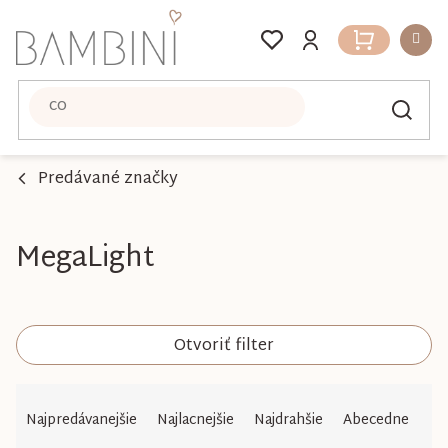
Prejsť
na
Nákupný
obsah
košík
Predávané značky
MegaLight
Otvoriť filter
R
Najpredávanejšie
Najlacnejšie
Najdrahšie
Abecedne
a