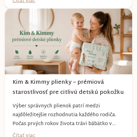
Čítať viac
na lesných chodníkoch aj počas nepriaznivého
počasia. Pravidelnou starostlivosťou si však
môžete byť istí, že vám bude spoľahlivo slúžiť
dlhé roky a zachová si svoj krásny vzhľ...
Kim & Kimmy plienky – prémiová
starostlivosť pre citlivú detskú pokožku
Výber správnych plienok patrí medzi
najdôležitejšie rozhodnutia každého rodiča.
Počas prvých rokov života trávi bábätko v
plienke väčšinu dňa, preto by mala poskytovať
Čítať viac