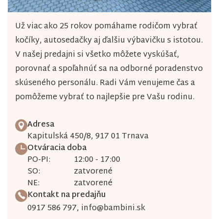
k
y
Už viac ako 25 rokov pomáhame rodičom vybrať
v
kočíky, autosedačky aj ďalšiu výbavičku s istotou.
ý
V našej predajni si všetko môžete vyskúšať,
porovnať a spoľahnúť sa na odborné poradenstvo
p
skúseného personálu. Radi Vám venujeme čas a
i
pomôžeme vybrať to najlepšie pre Vašu rodinu.
s
u
Adresa
Kapitulská 450/8, 917 01 Trnava
Otváracia doba
PO-PI:
12:00 - 17:00
SO:
zatvorené
NE:
zatvorené
Kontakt na predajňu
0917 586 797
,
info@bambini.sk