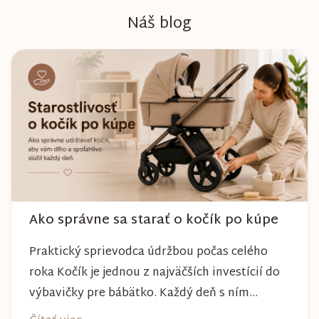
Náš blog
Ako správne sa starať o kočík po kúpe
Praktický sprievodca údržbou počas celého
roka Kočík je jednou z najväčších investícií do
výbavičky pre bábätko. Každý deň s ním
absolvujete prechádzky po meste, v parkoch,