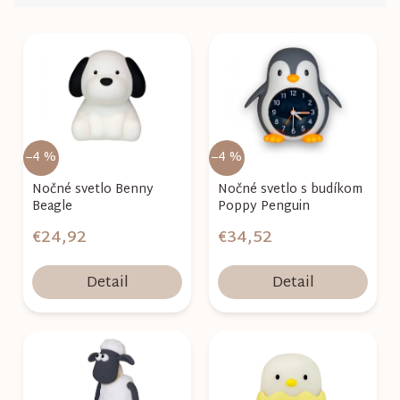
d
e
V
n
ý
i
p
e
i
p
s
r
p
–4 %
–4 %
o
r
Nočné svetlo Benny
Nočné svetlo s budíkom
d
o
Beagle
Poppy Penguin
u
d
€24,92
€34,52
k
u
t
k
Detail
Detail
o
t
v
o
v