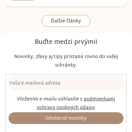
nielen spoľahlivú ochranu, ale aj maximálny
komfort a šetrnosť k citlivej pokožke. Plienky
Ďalšie články
Kim & Kimmy boli vyvinuté s dôrazom na
vysokú absorpciu, priedušnosť a pohodlie
dieťaťa...
Buďte medzi prvými!
Novinky, zľavy aj tipy pristanú rovno do vašej
schránky.
Vložením e-mailu súhlasíte s
podmienkami
ochrany osobných údajov
Odoberať novinky