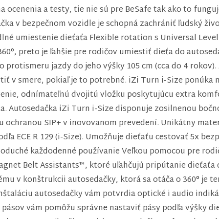
ocenenia a testy, tie nie sú pre BeSafe tak ako to funguj
a v bezpečnom vozidle je schopná zachrániť ľudský život
né umiestenie dieťaťa Flexible rotation s Universal Leve
 360°, preto je ľahšie pre rodičov umiestiť dieťa do autose
o protismeru jazdy do jeho výšky 105 cm (cca do 4 rokov)
ť v smere, pokiaľ je to potrebné. iZi Turn i-Size ponúk
nie, odnímateľnú dvojitú vložku poskytujúcu extra komfor
ťa. Autosedačka iZi Turn i-Size disponuje zosilnenou bočn
u ochranou SIP+ v inovovanom prevedení. Unikátny mater
dľa ECE R 129 (i-Size). Umožňuje dieťaťu cestovať 5x bezp
noduché každodenné používanie Veľkou pomocou pre rodičo
gnet Belt Assistants™, ktoré uľahčujú pripútanie dieťaťa
 v konštrukcii autosedačky, ktorá sa otáča o 360° je ter
štaláciu autosedačky vám potvrdia optické i audio indik
 pásov vám pomôžu správne nastaviť pásy podľa výšky die