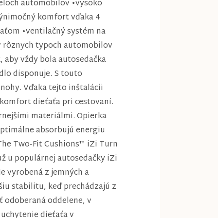
deloch automobilov •vysoko
•výnimočný komfort vďaka 4
eťaťom •ventilačný systém na
 v rôznych typoch automobilov
, aby vždy bola autosedačka
dlo disponuje. S touto
hy. Vďaka tejto inštalácii
komfort dieťaťa pri cestovaní.
rnejšími materiálmi. Opierka
optimálne absorbujú energiu
 The Two-Fit Cushions™ iZi Turn
už u populárnej autosedačky iZi
Je vyrobená z jemných a
u stabilitu, keď prechádzajú z
yť odoberaná oddelene, v
 uchytenie dieťaťa v