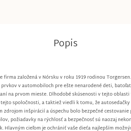
e firma založená v Nórsku v roku 1919 rodinou Torgersen.
rvkov v automobiloch pre ešte nenarodené deti, batoľatá 
aní na prvom mieste. Dlhodobé skúsenosti v tejto oblasti
tejto spoločnosti, a taktiež viedli k tomu, že autosedačky
ým zdrojom inšpirácií a úspechu bolo bezpečné cestovanie p
ilov, požiadavky na rýchlosť a bezpečnosť sú naozaj n
ek. Hlavným cieľom je ochrániť vaše dieťa najlepším mož