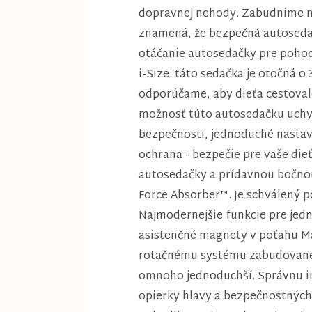
dopravnej nehody. Zabudnime na 
znamená, že bezpečná autosedačk
otáčanie autosedačky pre pohodl
i-Size: táto sedačka je otočná o
odporúčame, aby dieťa cestoval
možnosť túto autosedačku uchyti
bezpečnosti, jednoduché nastave
ochrana - bezpečie pre vaše die
autosedačky a prídavnou bočno
Force Absorber™. Je schválený po
Najmodernejšie funkcie pre jed
asistenčné magnety v poťahu Ma
rotačnému systému zabudovanému
omnoho jednoduchší. Správnu in
opierky hlavy a bezpečnostných