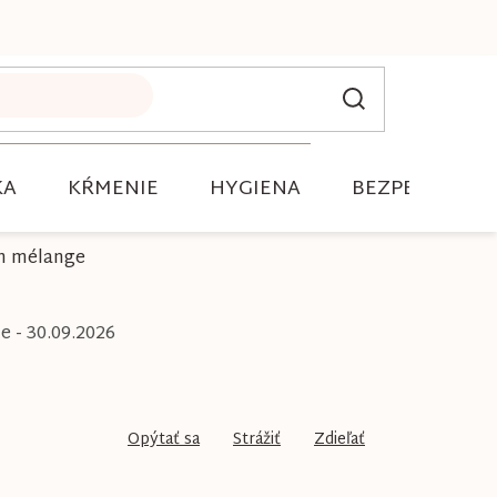
KA
KŔMENIE
HYGIENA
BEZPEČNOSŤ
en mélange
 - 30.09.2026
Opýtať sa
Strážiť
Zdieľať