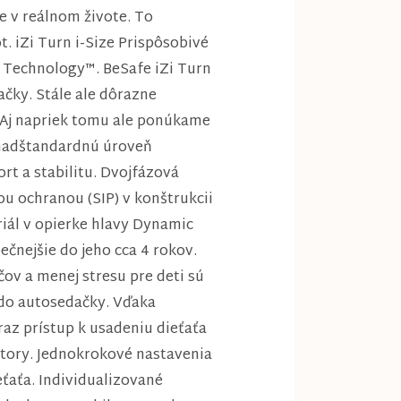
e v reálnom živote. To
. iZi Turn i-Size Prispôsobivé
l Technology™. BeSafe iZi Turn
dačky. Stále ale dôrazne
. Aj napriek tomu ale ponúkame
a nadštandardnú úroveň
t a stabilitu. Dvojfázová
ou ochranou (SIP) v konštrukcii
iál v opierke hlavy Dynamic
ečnejšie do jeho cca 4 rokov.
v a menej stresu pre deti sú
 do autosedačky. Vďaka
az prístup k usadeniu dieťaťa
átory. Jednokrokové nastavenia
ťaťa. Individualizované