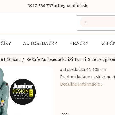
0917 586 797
info@bambini.sk
ČÍKY
AUTOSEDAČKY
HRAČKY
IZBIČ
61-105cm
BeSafe Autosedačka iZi Turn i-Size sea gre
autosedačka 61-105 cm
Predpokladané naskladnenie
Detailné informácie
€559