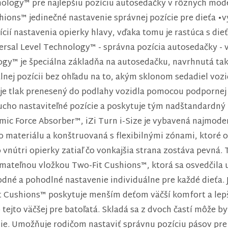
nology™ pre najlepšiu pozíciu autosedačky v rôznych mo
shions™ jedinečné nastavenie správnej pozície pre dieťa 
cií nastavenia opierky hlavy, vďaka tomu je rastúca s di
ersal Level Technology™ - správna pozícia autosedačky -
ogy™ je špeciálna základňa na autosedačku, navrhnutá tak
lnej pozícii bez ohľadu na to, akým sklonom sedadiel vozi
 tlak prenesený do podlahy vozidla pomocou podpornej no
ucho nastaviteľné pozície a poskytuje tým nadštandardný 
ic Force Absorber™, iZi Turn i-Size je vybavená najmode
o materiálu a konštruovaná s flexibilnými zónami, ktoré 
nútri opierky zatiaľ čo vonkajšia strana zostáva pevná.
ímateľnou vložkou Two-Fit Cushions™, ktorá sa osvedčila 
dné a pohodlné nastavenie individuálne pre každé dieťa. 
 Cushions™ poskytuje menším deťom väčší komfort a lepši
ejto väčšej pre batoľatá. Skladá sa z dvoch častí môže b
stie. Umožňuje rodičom nastaviť správnu pozíciu pásov pre