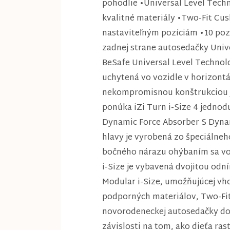
pohodlie •Universal Level Tech
kvalitné materiály •Two-Fit Cu
nastaviteľným pozíciám •10 pozí
zadnej strane autosedačky Univ
BeSafe Universal Level Technol
uchytená vo vozidle v horizontá
nekompromisnou konštrukciou je
ponúka iZi Turn i-Size 4 jednod
Dynamic Force Absorber S Dynam
hlavy je vyrobená zo špeciálneh
bočného nárazu ohýbaním sa vo v
i-Size je vybavená dvojitou odn
Modular i-Size, umožňujúcej vho
podporných materiálov, Two-Fit
novorodeneckej autosedačky do t
závislosti na tom, ako dieťa ra