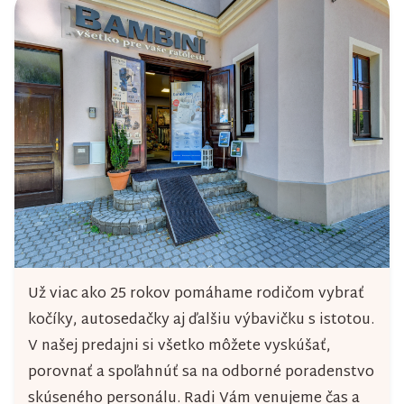
Už viac ako 25 rokov pomáhame rodičom vybrať
kočíky, autosedačky aj ďalšiu výbavičku s istotou.
V našej predajni si všetko môžete vyskúšať,
porovnať a spoľahnúť sa na odborné poradenstvo
skúseného personálu. Radi Vám venujeme čas a