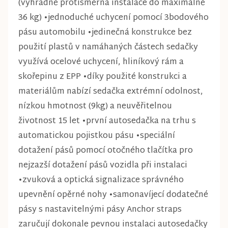
(výhradně protisměrná instalace do maximálně
36 kg) •jednoduché uchycení pomocí 3bodového
pásu automobilu •jedinečná konstrukce bez
použití plastů v namáhaných částech sedačky
využívá ocelové uchycení, hliníkový rám a
skořepinu z EPP •díky použité konstrukci a
materiálům nabízí sedačka extrémní odolnost,
nízkou hmotnost (9kg) a neuvěřitelnou
životnost 15 let •první autosedačka na trhu s
automatickou pojistkou pásu •speciální
dotažení pásů pomocí otočného tlačítka pro
nejzazší dotažení pásů vozidla při instalaci
•zvuková a optická signalizace správného
upevnění opěrné nohy •samonavíjecí dodatečné
pásy s nastavitelnými pásy Anchor straps
zaručují dokonale pevnou instalaci autosedačky