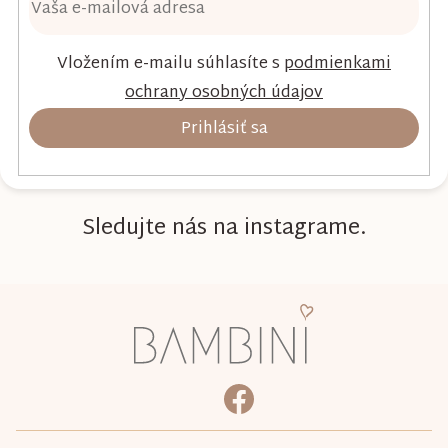
Vložením e-mailu súhlasíte s
podmienkami
ochrany osobných údajov
Prihlásiť sa
Sledujte nás na instagrame.
Z
á
p
ä
bambini.kociky
https://www.facebook.com/b
t
i