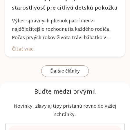
starostlivosť pre citlivú detskú pokožku
Výber správnych plienok patrí medzi
najdôležitejšie rozhodnutia každého rodiča.
Počas prvých rokov života trávi bábätko v
plienke väčšinu dňa, preto by mala poskytovať
Čítať viac
nielen spoľahlivú ochranu, ale aj maximálny
komfort a šetrnosť k citlivej pokožke. Plienky
Ďalšie články
Kim & Kimmy boli vyvinuté s dôrazom na
vysokú absorpciu, priedušnosť a pohodlie
dieťaťa...
Buďte medzi prvými!
Novinky, zľavy aj tipy pristanú rovno do vašej
schránky.