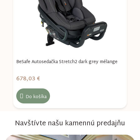
e
BeSafe Autosedačka Stretch2 dark grey mélange
S
678,03 €
6
Do košíka
Navštívte našu kamennú predajňu