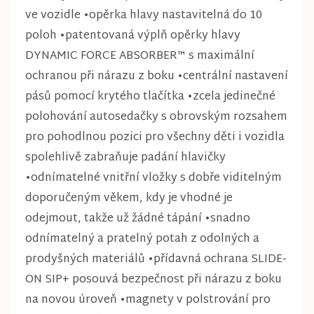
ve vozidle •opěrka hlavy nastavitelná do 10
poloh •patentovaná výplň opěrky hlavy
DYNAMIC FORCE ABSORBER™ s maximální
ochranou při nárazu z boku •centrální nastavení
pásů pomocí krytého tlačítka •zcela jedinečné
polohování autosedačky s obrovským rozsahem
pro pohodlnou pozici pro všechny děti i vozidla
spolehlivě zabraňuje padání hlavičky
•odnímatelné vnitřní vložky s dobře viditelným
doporučeným věkem, kdy je vhodné je
odejmout, takže už žádné tápání •snadno
odnímatelný a pratelný potah z odolných a
prodyšných materiálů •přídavná ochrana SLIDE-
ON SIP+ posouvá bezpečnost při nárazu z boku
na novou úroveň •magnety v polstrování pro