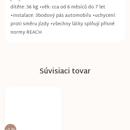
dítěte: 36 kg •věk: cca od 6 měsíců do 7 let
•instalace: 3bodový pás automobilu •uchycení:
proti směru jízdy •všechny látky splňují přísné
normy REACH
Súvisiaci tovar
–3 %