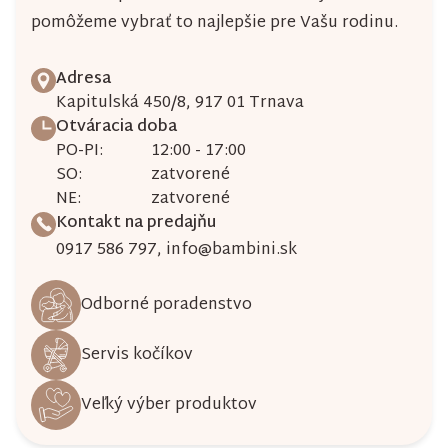
pomôžeme vybrať to najlepšie pre Vašu rodinu.
Adresa
Kapitulská 450/8, 917 01 Trnava
Otváracia doba
PO-PI:
12:00 - 17:00
SO:
zatvorené
NE:
zatvorené
Kontakt na predajňu
0917 586 797
,
info@bambini.sk
Odborné poradenstvo
Servis kočíkov
Veľký výber produktov