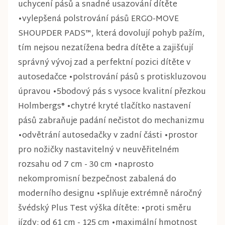
uchycení pásů a snadné usazování dítěte
•vylepšená polstrování pásů ERGO-MOVE
SHOUPDER PADS™, která dovolují pohyb pažím,
tím nejsou nezatížena bedra dítěte a zajišťují
správný vývoj zad a perfektní pozici dítěte v
autosedačce •polstrování pásů s protiskluzovou
úpravou •5bodový pás s vysoce kvalitní přezkou
Holmbergs® •chytré kryté tlačítko nastavení
pásů zabraňuje padání nečistot do mechanizmu
•odvětrání autosedačky v zadní části •prostor
pro nožičky nastavitelný v neuvěřitelném
rozsahu od 7 cm - 30 cm •naprosto
nekompromisní bezpečnost zabalená do
moderního designu •splňuje extrémně náročný
švédský Plus Test výška dítěte: •proti směru
jízdy: od 61 cm - 125 cm •maximální hmotnost