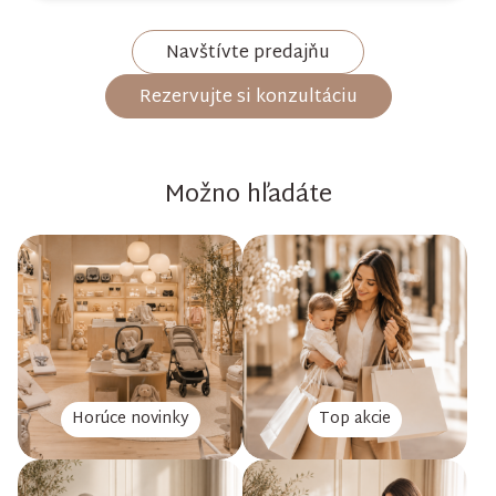
Navštívte predajňu
Rezervujte si konzultáciu
Možno hľadáte
Horúce novinky
Top akcie