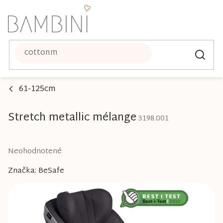
Prejsť
na
obsah
61-125cm
Stretch metallic mélange
3198.001
Priemerné
Neohodnotené
hodnotenie
Značka:
BeSafe
produktu
je
0,0
z