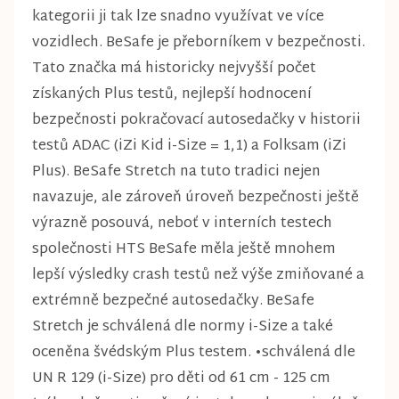
kategorii ji tak lze snadno využívat ve více
vozidlech. BeSafe je přeborníkem v bezpečnosti.
Tato značka má historicky nejvyšší počet
získaných Plus testů, nejlepší hodnocení
bezpečnosti pokračovací autosedačky v historii
testů ADAC (iZi Kid i-Size = 1,1) a Folksam (iZi
Plus). BeSafe Stretch na tuto tradici nejen
navazuje, ale zároveň úroveň bezpečnosti ještě
výrazně posouvá, neboť v interních testech
společnosti HTS BeSafe měla ještě mnohem
lepší výsledky crash testů než výše zmiňované a
extrémně bezpečné autosedačky. BeSafe
Stretch je schválená dle normy i-Size a také
oceněna švédským Plus testem. •schválená dle
UN R 129 (i-Size) pro děti od 61 cm - 125 cm