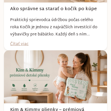
Ako správne sa starať o kočík po kúpe
Praktický sprievodca údržbou počas celého
roka Kočík je jednou z najväčších investícií do
výbavičky pre bábätko. Každý deň s ním
absolvujete prechádzky po meste, v parkoch,
Čítať viac
na lesných chodníkoch aj počas nepriaznivého
počasia. Pravidelnou starostlivosťou si však
môžete byť istí, že vám bude spoľahlivo slúžiť
dlhé roky a zachová si svoj krásny vzhľ...
Kim & Kimmy plienky – prémiová