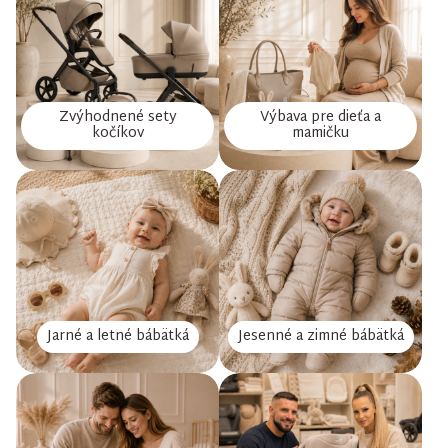
Zvýhodnené sety
Výbava pre dieťa a
kočíkov
mamičku
Jarné a letné bábätká
Jesenné a zimné bábätká