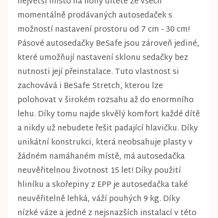
největší místo na nohy dítěte ze všech
momentálně prodávaných autosedaček s
možností nastavení prostoru od 7 cm - 30 cm!
Pásové autosedačky BeSafe jsou zároveň jediné,
které umožňují nastavení sklonu sedačky bez
nutnosti její přeinstalace. Tuto vlastnost si
zachovává i BeSafe Stretch, kterou lze
polohovat v širokém rozsahu až do enormního
lehu. Díky tomu najde skvělý komfort každé dítě
a nikdy už nebudete řešit padající hlavičku. Díky
unikátní konstrukci, která neobsahuje plasty v
žádném namáhaném místě, má autosedačka
neuvěřitelnou životnost 15 let! Díky použití
hliníku a skořepiny z EPP je autosedačka také
neuvěřitelně lehká, váží pouhých 9 kg. Díky
nízké váze a jedné z nejsnazších instalací v této