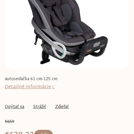
5
hviezdičiek.
autosedačka 61 cm-125 cm
Detailné informácie
Opýtať sa
Strážiť
Zdieľať
€659