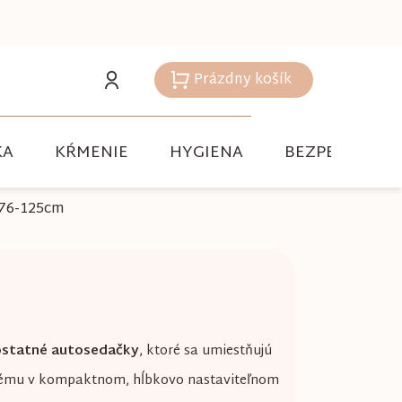
Prázdny košík
Nákupný
košík
KA
KŔMENIE
HYGIENA
BEZPEČNOSŤ
e 76-125cm
 ostatné autosedačky
, ktoré sa umiestňujú
mu v kompaktnom, hĺbkovo nastaviteľnom