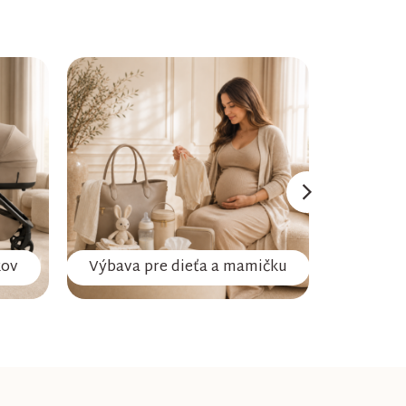
kov
Výbava pre dieťa a mamičku