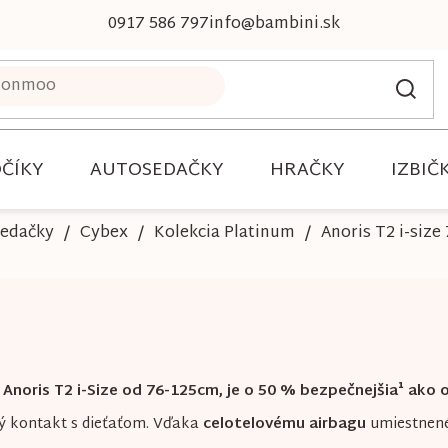
0917 586 797
info@bambini.sk
ČÍKY
AUTOSEDAČKY
HRAČKY
IZBIČ
sedačky
Cybex
Kolekcia Platinum
Anoris T2 i-siz
Anoris T2 i-Size od 76-125cm, je o 50 % bezpečnejšia¹ ako
ný kontakt s dieťaťom. Vďaka
celotelovému airbagu
umiestnené