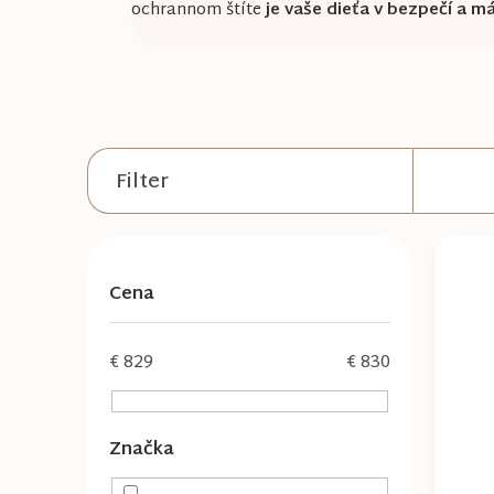
ochrannom štíte
je vaše dieťa v bezpečí a m
B
o
č
V
n
ý
Cena
ý
p
p
i
€
829
€
830
a
s
n
p
Značka
e
r
l