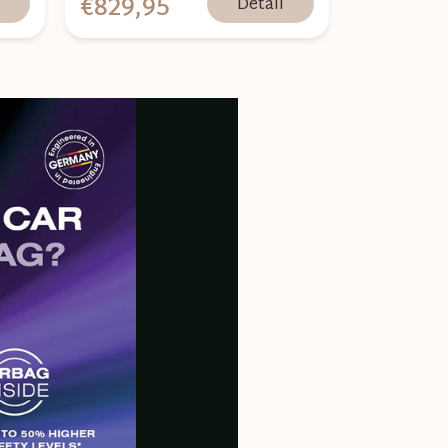
€829,95
l
Detail