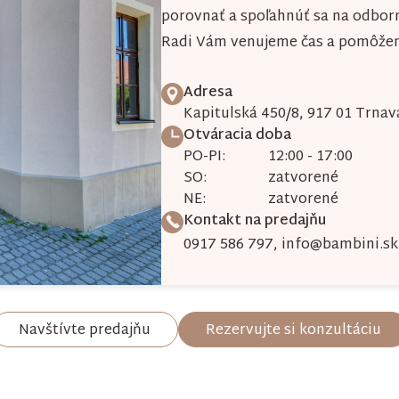
porovnať a spoľahnúť sa na odbor
Radi Vám venujeme čas a pomôžeme
Adresa
Kapitulská 450/8, 917 01 Trnav
Otváracia doba
PO-PI:
12:00 - 17:00
SO:
zatvorené
NE:
zatvorené
Kontakt na predajňu
0917 586 797
,
info@bambini.sk
Navštívte predajňu
Rezervujte si konzultáciu