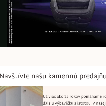
v
k
y
v
ý
p
i
s
u
Navštívte našu kamennú predajň
Už viac ako 25 rokov pomáhame ro
ďalšiu výbavičku s istotou. V naše