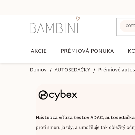
Prejsť
na
obsah
AKCIE
PRÉMIOVÁ PONUKA
KO
Domov
AUTOSEDAČKY
Prémiové auto
Nástupca víťaza testov ADAC, autosedačka 
proti smeru jazdy, a umožňuje tak dôležitý oč