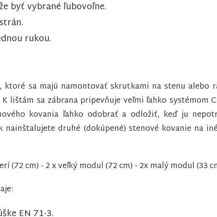
e byť vybrané ľubovoľne.
strán.
jednou rukou.
y, ktoré sa majú namontovať skrutkami na stenu alebo r
! K lištám sa zábrana pripevňuje veľmi ľahko systémom Cl
ového kovania ľahko odobrať a odložiť, keď ju nepotr
Ak nainštalujete druhé (dokúpené) stenové kovanie na i
erí (72 cm) - 2 x veľký modul (72 cm) - 2x malý modul (33 c
aje:
ške EN 71-3.