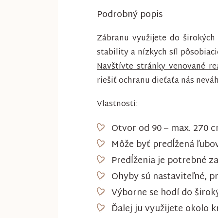
Podrobný popis
Zábranu využijete do širokých 
stability a nízkych síl pôsobia
Navštívte stránky venované rea
riešiť ochranu dieťaťa nás nevá
Vlastnosti:
Otvor od 90 – max. 270 c
Môže byť predĺžená ľubov
Predĺženia je potrebné z
Ohyby sú nastaviteľné, 
Výborne se hodí do široký
Ďalej ju využijete okolo 