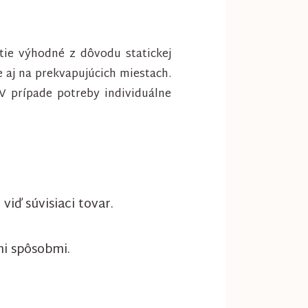
itie výhodné z dôvodu statickej
e aj na prekvapujúcich miestach.
 V prípade potreby individuálne
iď súvisiaci tovar.
mi spôsobmi.