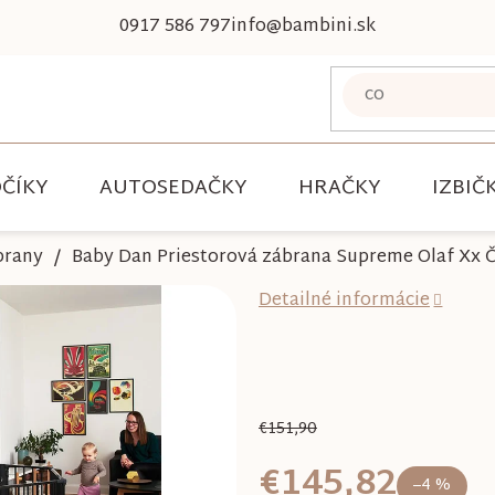
0917 586 797
info@bambini.sk
ČÍKY
AUTOSEDAČKY
HRAČKY
IZBIČ
brany
Baby Dan Priestorová zábrana Supreme Olaf Xx Č
Detailné informácie
€151,90
€145,82
–4 %