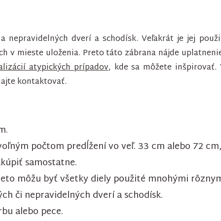
a nepravidelných dverí a schodísk. Veľakrát je jej použ
cich v mieste uloženia. Preto táto zábrana nájde uplatneni
lizácií atypických prípadov
, kde sa môžete inšpirovať.
hajte kontaktovať.
m.
oľným počtom predĺžení vo veľ. 33 cm alebo 72 cm, v
akúpiť samostatne.
preto môžu byť všetky diely použité mnohými rôzny
ch či nepravidelných dverí a schodísk.
krbu alebo pece.