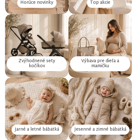
Horúce novinky
Top akcie
Zvýhodnené sety
Výbava pre dieťa a
kočíkov
mamičku
Jarné a letné bábätká
Jesenné a zimné bábätká