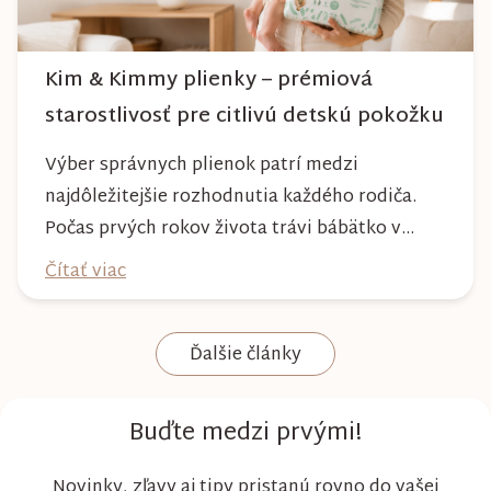
Kim & Kimmy plienky – prémiová
starostlivosť pre citlivú detskú pokožku
Výber správnych plienok patrí medzi
najdôležitejšie rozhodnutia každého rodiča.
Počas prvých rokov života trávi bábätko v
plienke väčšinu dňa, preto by mala poskytovať
Čítať viac
nielen spoľahlivú ochranu, ale aj maximálny
komfort a šetrnosť k citlivej pokožke. Plienky
Ďalšie články
Kim & Kimmy boli vyvinuté s dôrazom na
vysokú absorpciu, priedušnosť a pohodlie
dieťaťa...
Buďte medzi prvými!
Novinky, zľavy aj tipy pristanú rovno do vašej