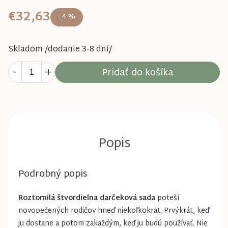
€32,63
–4 %
Skladom /dodanie 3-8 dní/
Pridať do košíka
Podrobný popis
Roztomilá štvordielna darčeková sada
poteší
novopečených rodičov hneď niekoľkokrát. Prvýkrát, keď
ju dostane a potom zakaždým, keď ju budú používať. Nie