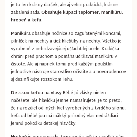
je to len krásny darček, ale aj veľmi praktická, krásne
zabalená sada.
Obsahuje kúpací teplomer, manikúru,
hrebeň a kefu.
Manikúra
obsahuje nožnice so zaguľatenými koncami,
pilníček na nechty a tiež klieštiky na nechty. Všetko je
vyrobené z nehrdzavejúcej ušľachtilej ocele. Krabička
chráni pred prachom a pomáha udržiavať manikúru v
čistote. Ale aj napriek tomu pred každým použitím
jednotlivé nástroje starostlivo očistite a u novorodencov
aj dezinfikujte roztokom liehu.
Detskou kefou na vlasy
Bébé-Jú vlásky nielen
načešete, ale hlavičku jemne namasírujete. Je to preto,
že na rozdiel od iných kief vyrobených z tvrdého silónu,
kefa od bébé-jou má mäkký prírodný vlas nedráždiaci
jemnú pokožku detskej hlavičky.