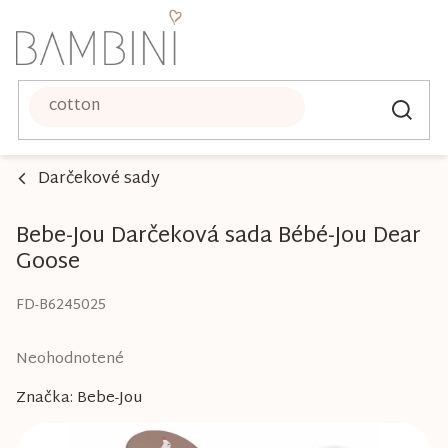
Prejsť
na
obsah
Darčekové sady
Bebe-Jou Darčeková sada Bébé-Jou Dear
Goose
FD-B6245025
Priemerné
Neohodnotené
hodnotenie
Značka:
Bebe-Jou
produktu
je