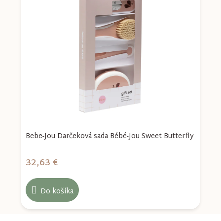
Bebe-Jou Darčeková sada Bébé-Jou Sweet Butterfly
B
32,63 €
3
Do košíka