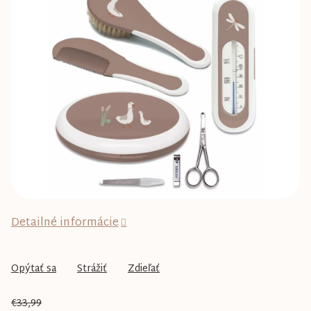
0,0
z
5
hviezdičiek.
Detailné informácie
Opýtať sa
Strážiť
Zdieľať
€33,99