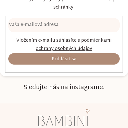
schránky.
Vložením e-mailu súhlasíte s
podmienkami
ochrany osobných údajov
Prihlásiť sa
Sledujte nás na instagrame.
Z
á
p