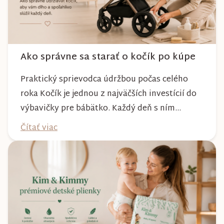
Ako správne sa starať o kočík po kúpe
Praktický sprievodca údržbou počas celého
roka Kočík je jednou z najväčších investícií do
výbavičky pre bábätko. Každý deň s ním
absolvujete prechádzky po meste, v parkoch,
Čítať viac
na lesných chodníkoch aj počas nepriaznivého
počasia. Pravidelnou starostlivosťou si však
môžete byť istí, že vám bude spoľahlivo slúžiť
dlhé roky a zachová si svoj krásny vzhľ...