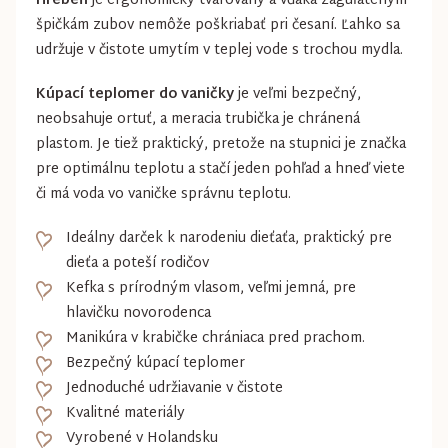
Hrebeň
je ergonomicky tvarovaný a vďaka zaguľateným
špičkám zubov nemôže poškriabať pri česaní. Ľahko sa
udržuje v čistote umytím v teplej vode s trochou mydla.
Kúpací teplomer do vaničky
je veľmi bezpečný,
neobsahuje ortuť, a meracia trubička je chránená
plastom. Je tiež praktický, pretože na stupnici je značka
pre optimálnu teplotu a stačí jeden pohľad a hneď viete
či má voda vo vaničke správnu teplotu.
Ideálny darček k narodeniu dieťaťa, praktický pre
dieťa a poteší rodičov
Kefka s prírodným vlasom, veľmi jemná, pre
hlavičku novorodenca
Manikúra v krabičke chrániaca pred prachom.
Bezpečný kúpací teplomer
Jednoduché udržiavanie v čistote
Kvalitné materiály
Vyrobené v Holandsku