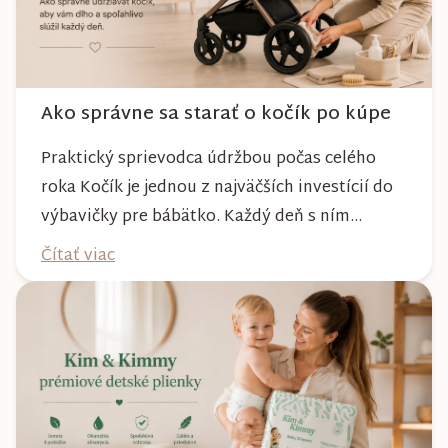
Ako správne sa starať o kočík po kúpe
Praktický sprievodca údržbou počas celého
roka Kočík je jednou z najväčších investícií do
výbavičky pre bábätko. Každý deň s ním
absolvujete prechádzky po meste, v parkoch,
Čítať viac
na lesných chodníkoch aj počas nepriaznivého
počasia. Pravidelnou starostlivosťou si však
môžete byť istí, že vám bude spoľahlivo slúžiť
dlhé roky a zachová si svoj krásny vzhľ...