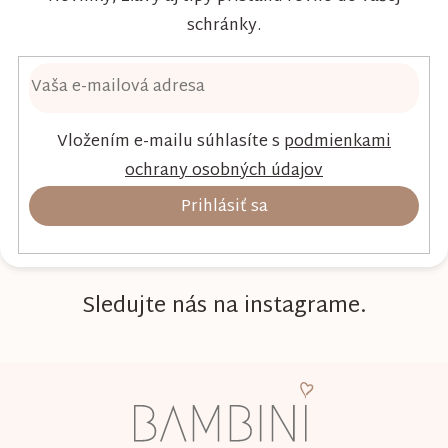
schránky.
Vložením e-mailu súhlasíte s
podmienkami
ochrany osobných údajov
Prihlásiť sa
Sledujte nás na instagrame.
Z
á
p