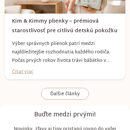
Kim & Kimmy plienky – prémiová
starostlivosť pre citlivú detskú pokožku
Výber správnych plienok patrí medzi
najdôležitejšie rozhodnutia každého rodiča.
Počas prvých rokov života trávi bábätko v
plienke väčšinu dňa, preto by mala poskytovať
Čítať viac
nielen spoľahlivú ochranu, ale aj maximálny
komfort a šetrnosť k citlivej pokožke. Plienky
Ďalšie články
Kim & Kimmy boli vyvinuté s dôrazom na
vysokú absorpciu, priedušnosť a pohodlie
dieťaťa...
Buďte medzi prvými!
Novinky, zľavy aj tipy pristanú rovno do vašej