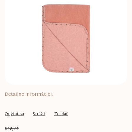
0,0
z
5
hviezdičiek.
Detailné informácie
Opýtať sa
Strážiť
Zdieľať
€42,74