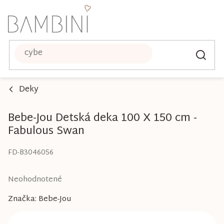
Prejsť
na
obsah
Deky
Bebe-Jou Detská deka 100 X 150 cm -
Fabulous Swan
FD-B3046056
Priemerné
Neohodnotené
hodnotenie
Značka:
Bebe-Jou
produktu
je