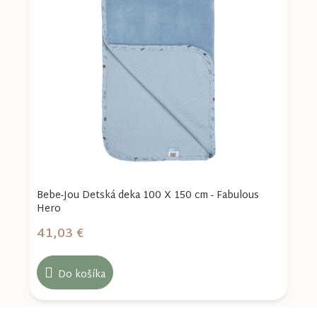
Bebe-Jou Detská deka 100 X 150 cm - Fabulous
B
Hero
P
41,03 €
4
Do košíka