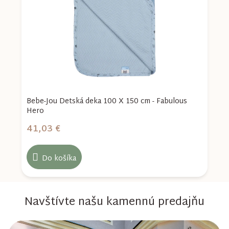
Bebe-Jou Detská deka 100 X 150 cm - Fabulous
B
Hero
S
41,03 €
4
Do košíka
Navštívte našu kamennú predajňu