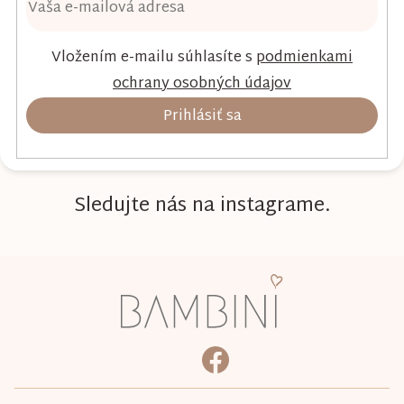
Vložením e-mailu súhlasíte s
podmienkami
ochrany osobných údajov
Prihlásiť sa
Sledujte nás na instagrame.
Z
á
p
ä
bambini.kociky
https://www.facebook.com/b
t
i