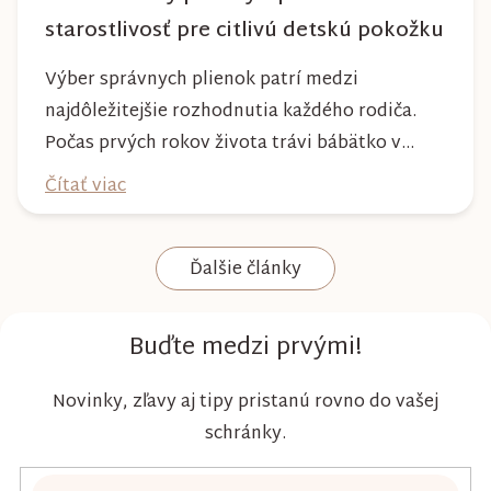
starostlivosť pre citlivú detskú pokožku
Výber správnych plienok patrí medzi
najdôležitejšie rozhodnutia každého rodiča.
Počas prvých rokov života trávi bábätko v
plienke väčšinu dňa, preto by mala poskytovať
Čítať viac
nielen spoľahlivú ochranu, ale aj maximálny
komfort a šetrnosť k citlivej pokožke. Plienky
Ďalšie články
Kim & Kimmy boli vyvinuté s dôrazom na
vysokú absorpciu, priedušnosť a pohodlie
dieťaťa...
Buďte medzi prvými!
Novinky, zľavy aj tipy pristanú rovno do vašej
schránky.