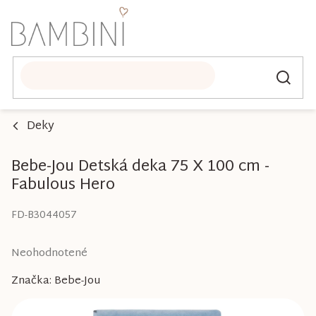
Prejsť
na
obsah
Deky
Bebe-Jou Detská deka 75 X 100 cm -
Fabulous Hero
FD-B3044057
Priemerné
Neohodnotené
hodnotenie
Značka:
Bebe-Jou
produktu
je