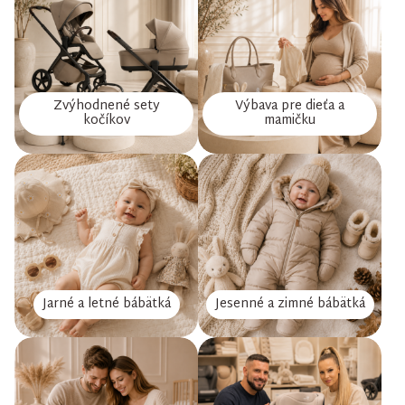
Zvýhodnené sety
Výbava pre dieťa a
kočíkov
mamičku
Jarné a letné bábätká
Jesenné a zimné bábätká