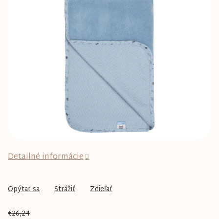
0,0
z
5
hviezdičiek.
Detailné informácie
Opýtať sa
Strážiť
Zdieľať
€26,24