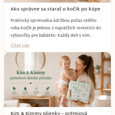
Ako správne sa starať o kočík po kúpe
Praktický sprievodca údržbou počas celého
roka Kočík je jednou z najväčších investícií do
výbavičky pre bábätko. Každý deň s ním
absolvujete prechádzky po meste, v parkoch,
Čítať viac
na lesných chodníkoch aj počas nepriaznivého
počasia. Pravidelnou starostlivosťou si však
môžete byť istí, že vám bude spoľahlivo slúžiť
dlhé roky a zachová si svoj krásny vzhľ...
Kim & Kimmy plienky – prémiová