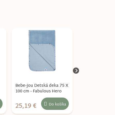
Bebe-Jou Detská deka 75 X
Bebe-Jou Detská
100 cm - Fabulous Hero
100 cm - Fabulo
25,19 €
25,19 €
Do košíka