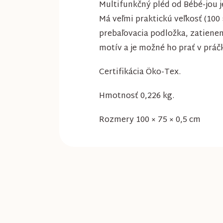
Multifunkčný pléd od Bébé-jou j
Má veľmi praktickú veľkosť (100
prebaľovacia podložka, zatieneni
motív a je možné ho prať v práčk
Certifikácia Öko-Tex.
Hmotnosť 0,226 kg.
Rozmery 100 × 75 × 0,5 cm