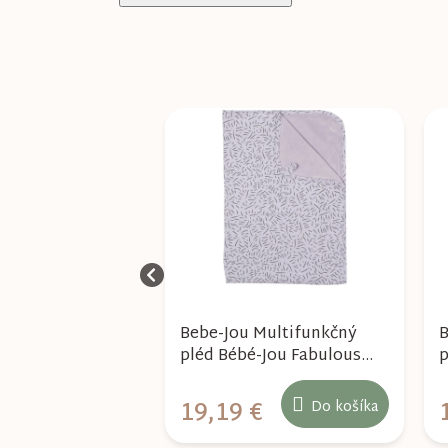
 Bambusová deka
Bebe-Jou Multifunkčný
B
 ružová
pléd Bébé-Jou Fabulous
p
Zebra
J
€
19,19 €
Do košíka
Do košíka