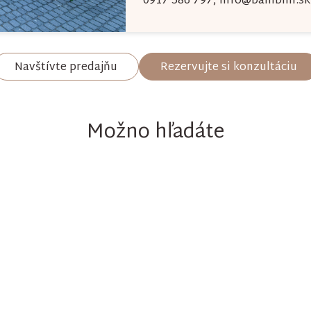
0917 586 797
,
info@bambini.sk
Navštívte predajňu
Rezervujte si konzultáciu
Možno hľadáte