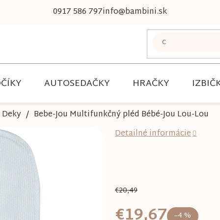
0917 586 797
info@bambini.sk
ČÍKY
AUTOSEDAČKY
HRAČKY
IZBIČ
Deky
Bebe-Jou Multifunkčný pléd Bébé-Jou Lou-Lou
Detailné informácie
€20,49
€19,67
–4 %