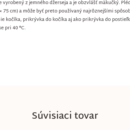
e vyrobený z jemného džerseja a je obzvlášť mäkučký. Pléd 
 × 75 cm) a môže byť preto používaný najrôznejšími spôso
e kočíka, prikrývka do kočíka aj ako prikrývka do postieľk
e pri 40 °C.
Súvisiaci tovar