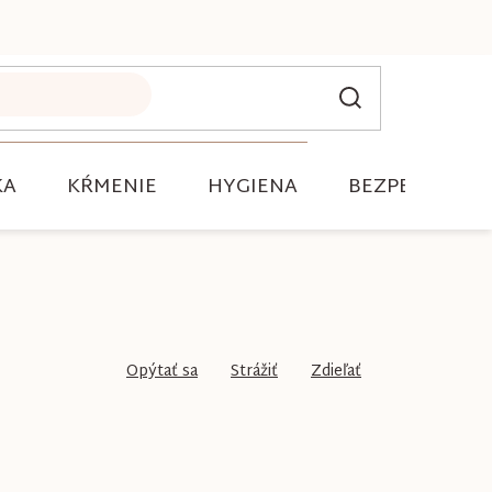
KA
KŔMENIE
HYGIENA
BEZPEČNOSŤ
Opýtať sa
Strážiť
Zdieľať