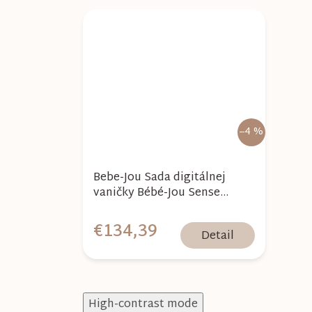
–4 %
Bebe-Jou Sada digitálnej
vaničky Bébé-Jou Sense
Edition White so stojanom
€134,39
Detail
High-contrast mode