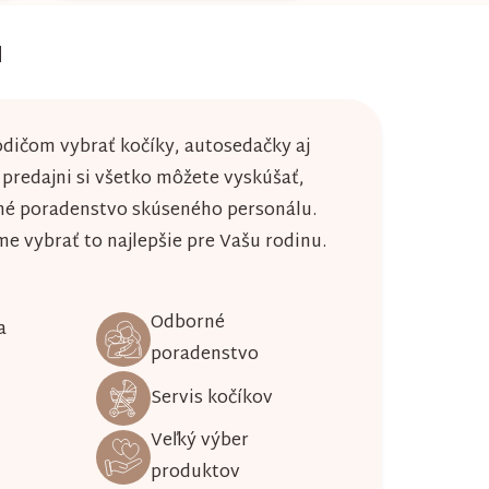
u
dičom vybrať kočíky, autosedačky aj
j predajni si všetko môžete vyskúšať,
né poradenstvo skúseného personálu.
 vybrať to najlepšie pre Vašu rodinu.
Odborné
a
poradenstvo
Servis kočíkov
Veľký výber
produktov