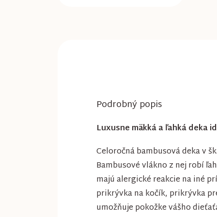
Podrobný popis
Luxusne mäkká a ľahká deka id
Celoročná bambusová deka v šk
Bambusové vlákno z nej robí ľah
majú alergické reakcie na iné p
prikrývka na kočík, prikrývka p
umožňuje pokožke vášho dieťaťa d