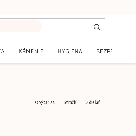
KA
KŔMENIE
HYGIENA
BEZPEČNOSŤ
Opýtať sa
Strážiť
Zdieľať