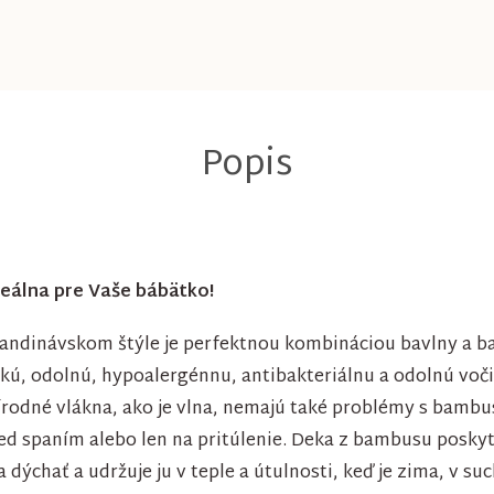
eálna pre Vaše bábätko!
andinávskom štýle je perfektnou kombináciou bavlny a b
kú, odolnú, hypoalergénnu, antibakteriálnu a odolnú voči
rírodné vlákna, ako je vlna, nemajú také problémy s bamb
red spaním alebo len na pritúlenie. Deka z bambusu poskyt
ýchať a udržuje ju v teple a útulnosti, keď je zima, v suc