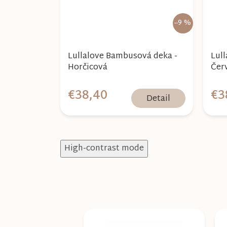
–9 %
Lullalove Bambusová deka -
Lul
Horčicová
Čer
€38,40
€3
Detail
High-contrast mode