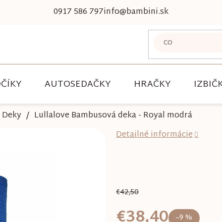
0917 586 797
info@bambini.sk
ČÍKY
AUTOSEDAČKY
HRAČKY
IZBIČ
Deky
Lullalove Bambusová deka - Royal modrá
Detailné informácie
€42,50
€38,40
–9 %