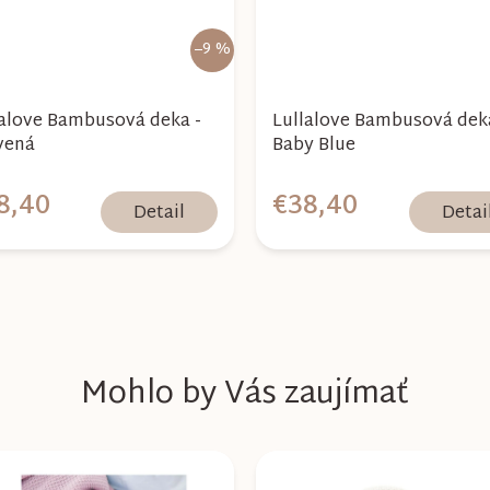
–9 %
lalove Bambusová deka -
Lullalove Bambusová dek
vená
Baby Blue
8,40
€38,40
Detail
Detai
Mohlo by Vás zaujímať