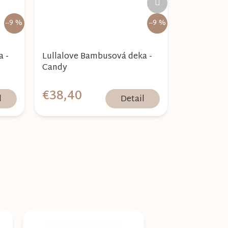
produkt
–9 %
–9 %
a -
Lullalove Bambusová deka -
Candy
€38,40
l
Detail