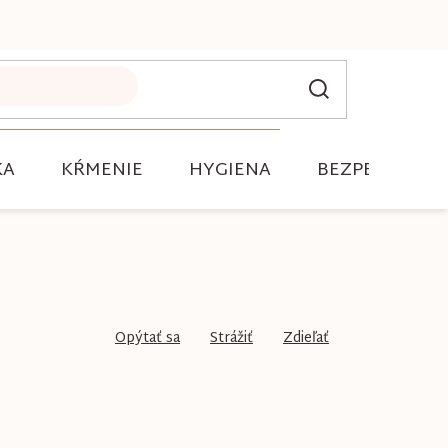
KA
KŔMENIE
HYGIENA
BEZPEČNOSŤ
Opýtať sa
Strážiť
Zdieľať