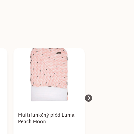
Multifunkčný pléd Luma
Multifunkčný pl
Peach Moon
Ice Cream