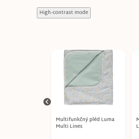
High-contrast mode
Multifunkčný
Multifunkčný pléd Luma
M
-Jou Blush Baby
Multi Lines
L