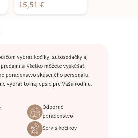
15,51 €
17,45 €
u
dičom vybrať kočíky, autosedačky aj
j predajni si všetko môžete vyskúšať,
né poradenstvo skúseného personálu.
 vybrať to najlepšie pre Vašu rodinu.
Odborné
a
poradenstvo
Servis kočíkov