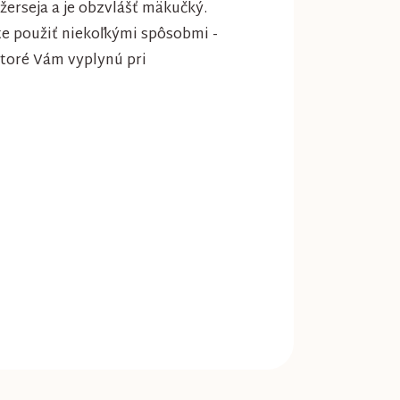
erseja a je obzvlášť mäkučký.
te použiť niekoľkými spôsobmi -
ktoré Vám vyplynú pri