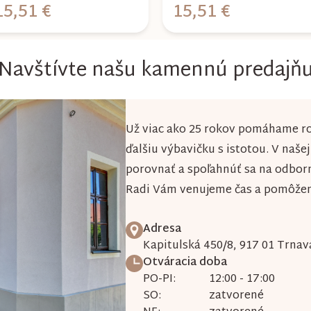
15,51 €
15,51 €
Navštívte našu kamennú predajň
Už viac ako 25 rokov pomáhame ro
ďalšiu výbavičku s istotou. V naše
porovnať a spoľahnúť sa na odbor
Radi Vám venujeme čas a pomôžeme
Adresa
Kapitulská 450/8, 917 01 Trnav
Otváracia doba
PO-PI:
12:00 - 17:00
SO:
zatvorené