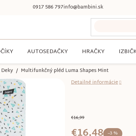
0917 586 797
info@bambini.sk
ČÍKY
AUTOSEDAČKY
HRAČKY
IZBIČ
Deky
Multifunkčný pléd Luma Shapes Mint
Detailné informácie
€16,99
€16,48
–3 %