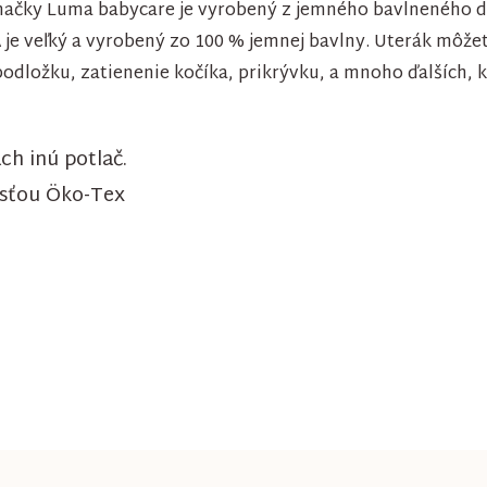
načky Luma babycare je vyrobený z jemného bavlneného dž
je veľký a vyrobený zo 100 % jemnej bavlny. Uterák môže
odložku, zatienenie kočíka, prikrývku, a mnoho ďalších, 
h inú potlač.
osťou Öko-Tex