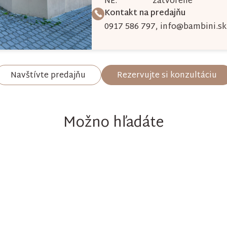
NE:
zatvorené
Kontakt na predajňu
0917 586 797
,
info@bambini.sk
Navštívte predajňu
Rezervujte si konzultáciu
Možno hľadáte