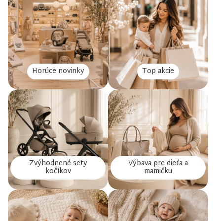
Horúce novinky
Top akcie
Zvýhodnené sety
Výbava pre dieťa a
kočíkov
mamičku