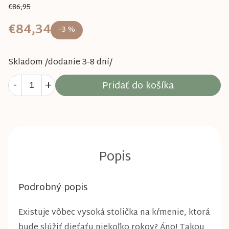
€86,95
€84,34
–3 %
Skladom /dodanie 3-8 dní/
Pridať do košíka
Podrobný popis
Existuje vôbec vysoká stolička na kŕmenie, ktorá
bude slúžiť dieťaťu niekoľko rokov? Áno! Takou