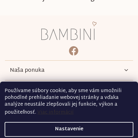
Z
á
p
ä
bambini.kociky
https://www.facebook.com/b
t
i
e
Naša ponuka
Informácie
Používame súbory cookie, aby sme vám umožnili
pohodlné prehliadanie webovej stránky a vďaka
analýze neustále zlepšovali jej funkcie, výkon a
Podmienky
použiteľnosť.
Viac informácií
Kontakt
Nastavenie