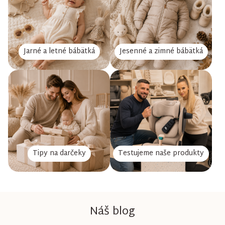
Jarné a letné bábätká
Jesenné a zimné bábätká
Tipy na darčeky
Testujeme naše produkty
Náš blog