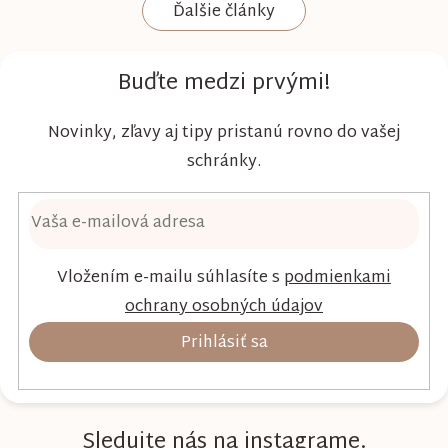
Ďalšie články
Kim & Kimmy boli vyvinuté s dôrazom na
vysokú absorpciu, priedušnosť a pohodlie
dieťaťa...
Buďte medzi prvými!
Novinky, zľavy aj tipy pristanú rovno do vašej
schránky.
Vložením e-mailu súhlasíte s
podmienkami
ochrany osobných údajov
Prihlásiť sa
Sledujte nás na instagrame.