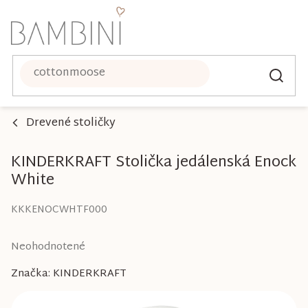
Prejsť
na
obsah
Drevené stoličky
KINDERKRAFT Stolička jedálenská Enock
White
KKKENOCWHTF000
Priemerné
Neohodnotené
hodnotenie
Značka:
KINDERKRAFT
produktu
je