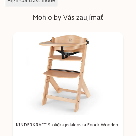
High-contrast mode
Mohlo by Vás zaujímať
KINDERKRAFT Stolička jedálenská Enock Wooden
K
w