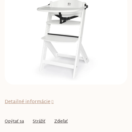
0,0
z
5
hviezdičiek.
Detailné informácie
Opýtať sa
Strážiť
Zdieľať