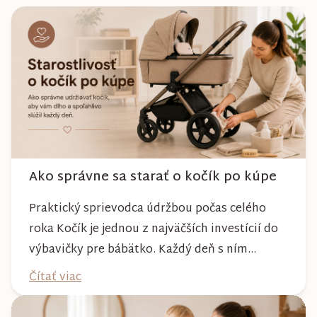
Ako správne sa starať o kočík po kúpe
Praktický sprievodca údržbou počas celého
roka Kočík je jednou z najväčších investícií do
výbavičky pre bábätko. Každý deň s ním
absolvujete prechádzky po meste, v parkoch,
Čítať viac
na lesných chodníkoch aj počas nepriaznivého
počasia. Pravidelnou starostlivosťou si však