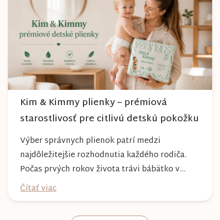
môžete byť istí, že vám bude spoľahlivo slúžiť
dlhé roky a zachová si svoj krásny vzhľ...
Kim & Kimmy plienky – prémiová
starostlivosť pre citlivú detskú pokožku
Výber správnych plienok patrí medzi
najdôležitejšie rozhodnutia každého rodiča.
Počas prvých rokov života trávi bábätko v
plienke väčšinu dňa, preto by mala poskytovať
Čítať viac
nielen spoľahlivú ochranu, ale aj maximálny
komfort a šetrnosť k citlivej pokožke. Plienky