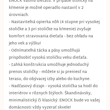
ENOCK vášmu dieťaťu. V prípade stoličky na
kŕmenie je možné operadlo nastaviť v 2
úrovniach.
- Nastaviteľná opierka nôh (4 stupne pri vysokej
stoličke a 3 pri stoličke na kŕmenie) zvyšuje
komfort stravovania dieťaťa - bez ohľadu na
jeho vek a výšku!
- Odnímateľná tácka a pásy umožňujú
prispôsobiť vysokú stoličku veku dieťaťa.
- Ľahká konštrukcia umožňuje jednoduchý
prenos stoličky - môžete si ju preniesť na
terasu, do obývacej izby alebo do kuchyne.
- Nadčasový dizajn - vysoká stolička sa hodí do
interiérov v rôznych štýloch. Škandinávsky,
minimalistický či klasický: ENOCK bude vo vašej
domácnosti vždy vyzerať skvele!