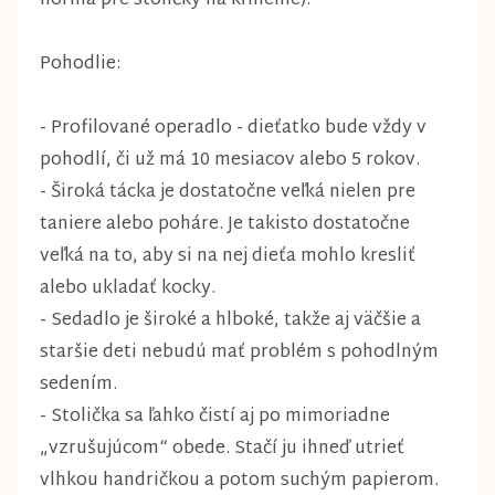
norma pre stoličky na kŕmenie).
Pohodlie:
- Profilované operadlo - dieťatko bude vždy v
pohodlí, či už má 10 mesiacov alebo 5 rokov.
- Široká tácka je dostatočne veľká nielen pre
taniere alebo poháre. Je takisto dostatočne
veľká na to, aby si na nej dieťa mohlo kresliť
alebo ukladať kocky.
- Sedadlo je široké a hlboké, takže aj väčšie a
staršie deti nebudú mať problém s pohodlným
sedením.
- Stolička sa ľahko čistí aj po mimoriadne
„vzrušujúcom“ obede. Stačí ju ihneď utrieť
vlhkou handričkou a potom suchým papierom.