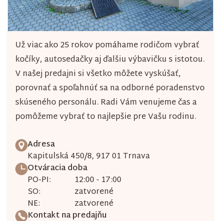
Už viac ako 25 rokov pomáhame rodičom vybrať
kočíky, autosedačky aj ďalšiu výbavičku s istotou.
V našej predajni si všetko môžete vyskúšať,
porovnať a spoľahnúť sa na odborné poradenstvo
skúseného personálu. Radi Vám venujeme čas a
pomôžeme vybrať to najlepšie pre Vašu rodinu.
Adresa
Kapitulská 450/8, 917 01 Trnava
Otváracia doba
PO-PI:
12:00 - 17:00
SO:
zatvorené
NE:
zatvorené
Kontakt na predajňu