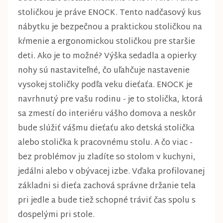
stoličkou je práve ENOCK. Tento nadčasový kus
nábytku je bezpečnou a praktickou stoličkou na
kŕmenie a ergonomickou stoličkou pre staršie
deti. Ako je to možné? Výška sedadla a opierky
nohy sú nastaviteľné, čo uľahčuje nastavenie
vysokej stoličky podľa veku dieťaťa. ENOCK je
navrhnutý pre vašu rodinu - je to stolička, ktorá
sa zmestí do interiéru vášho domova a neskôr
bude slúžiť vášmu dieťaťu ako detská stolička
alebo stolička k pracovnému stolu. A čo viac -
bez problémov ju zladíte so stolom v kuchyni,
jedálni alebo v obývacej izbe. Vďaka profilovanej
základni si dieťa zachová správne držanie tela
pri jedle a bude tiež schopné tráviť čas spolu s
dospelými pri stole.