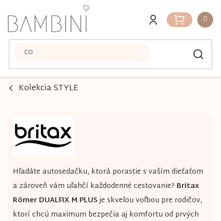
Prejsť
na
Nákupný
obsah
košík
Kolekcia STYLE
Hľadáte autosedačku, ktorá porastie s vaším dieťaťom
a zároveň vám uľahčí každodenné cestovanie?
Britax
Römer DUALFIX M PLUS
je skvelou voľbou pre rodičov,
ktorí chcú maximum bezpečia aj komfortu od prvých