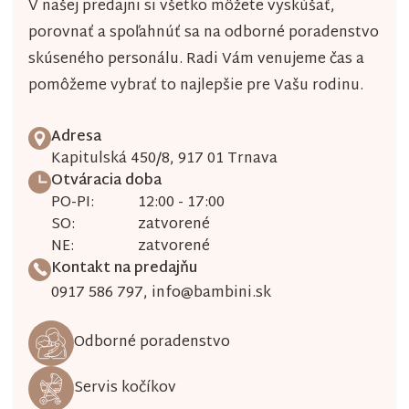
V našej predajni si všetko môžete vyskúšať,
porovnať a spoľahnúť sa na odborné poradenstvo
skúseného personálu. Radi Vám venujeme čas a
pomôžeme vybrať to najlepšie pre Vašu rodinu.
Adresa
Kapitulská 450/8, 917 01 Trnava
Otváracia doba
PO-PI:
12:00 - 17:00
SO:
zatvorené
NE:
zatvorené
Kontakt na predajňu
0917 586 797
,
info@bambini.sk
Odborné poradenstvo
Servis kočíkov