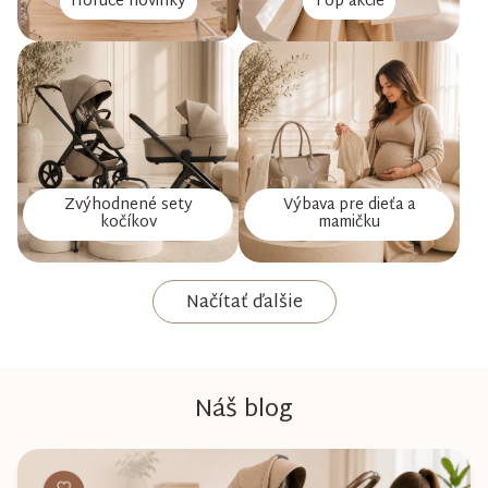
Horúce novinky
Top akcie
Zvýhodnené sety
Výbava pre dieťa a
kočíkov
mamičku
Načítať ďalšie
Náš blog