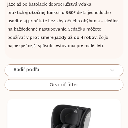
jázd až po batolacie dobrodružstvá.
Vďaka
praktickej
otočnej funkcii o 360°
dieťa jednoducho
usadíte aj pripútate bez zbytočného ohýbania – ideálne
na každodenné nastupovanie. Sedačku môžete
používať
v protismere jazdy až do 4 rokov
, čo je
najbezpečnejší spôsob cestovania pre malé deti.
Radiť podľa
Otvoriť filter
V
ý
p
i