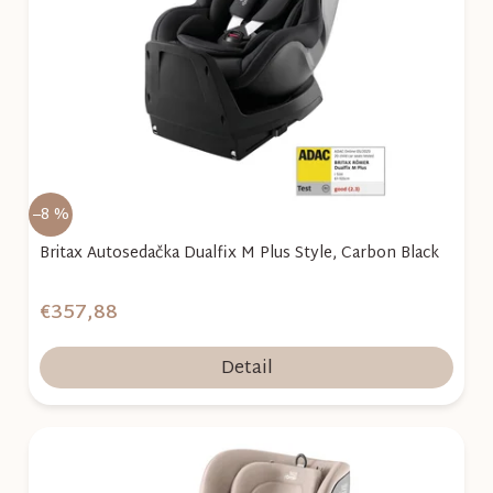
s
p
r
o
d
u
k
–8 %
t
o
Britax Autosedačka Dualfix M Plus Style, Carbon Black
v
€357,88
Detail