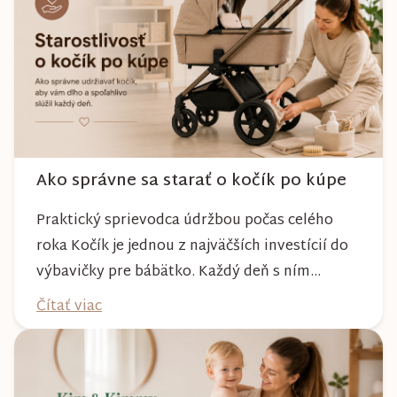
Ako správne sa starať o kočík po kúpe
Praktický sprievodca údržbou počas celého
roka Kočík je jednou z najväčších investícií do
výbavičky pre bábätko. Každý deň s ním
absolvujete prechádzky po meste, v parkoch,
Čítať viac
na lesných chodníkoch aj počas nepriaznivého
počasia. Pravidelnou starostlivosťou si však
môžete byť istí, že vám bude spoľahlivo slúžiť