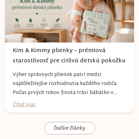
dlhé roky a zachová si svoj krásny vzhľ...
Kim & Kimmy plienky – prémiová
starostlivosť pre citlivú detskú pokožku
Výber správnych plienok patrí medzi
najdôležitejšie rozhodnutia každého rodiča.
Počas prvých rokov života trávi bábätko v
plienke väčšinu dňa, preto by mala poskytovať
Čítať viac
nielen spoľahlivú ochranu, ale aj maximálny
komfort a šetrnosť k citlivej pokožke. Plienky
Ďalšie články
Kim & Kimmy boli vyvinuté s dôrazom na
vysokú absorpciu, priedušnosť a pohodlie