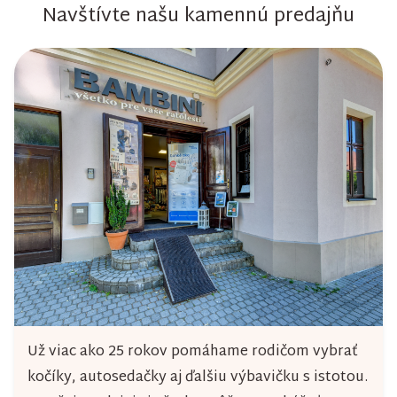
Navštívte našu kamennú predajňu
v
k
y
v
ý
p
i
s
u
Už viac ako 25 rokov pomáhame rodičom vybrať
kočíky, autosedačky aj ďalšiu výbavičku s istotou.