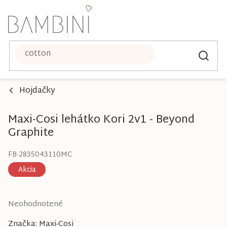
Prejsť
na
obsah
Hojdačky
Maxi-Cosi lehátko Kori 2v1 - Beyond
Graphite
FB-2835043110MC
Akcia
Priemerné
Neohodnotené
hodnotenie
Značka:
Maxi-Cosi
produktu