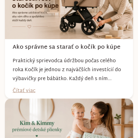
Ako správne sa starať o kočík po kúpe
Praktický sprievodca údržbou počas celého
roka Kočík je jednou z najväčších investícií do
výbavičky pre bábätko. Každý deň s ním
absolvujete prechádzky po meste, v parkoch,
Čítať viac
na lesných chodníkoch aj počas nepriaznivého
počasia. Pravidelnou starostlivosťou si však
môžete byť istí, že vám bude spoľahlivo slúžiť
dlhé roky a zachová si svoj krásny vzhľ...