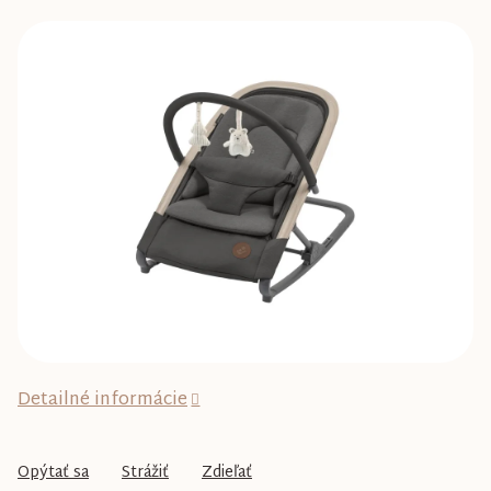
je
0,0
z
5
hviezdičiek.
Detailné informácie
Opýtať sa
Strážiť
Zdieľať