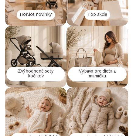
Horúce novinky
Top akcie
Zvýhodnené sety
Výbava pre dieťa a
kočíkov
mamičku