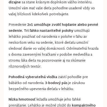
dizajne
sa stane krásnym doplnkom vášho interiéru.
Umožní vám mať vaše dieťa pohodlne usadené vždy vo
vašej blízkosti kdekoľvek potrebujete.
Prevedenie
2v1 umožňuje zvoliť hojdanie alebo pevné
sedenie. Tri ľahko nastaviteľné polohy
umožňujú
lehátko používať od narodenia v polohe v ľahu av
neskoršom veku na sedenie, ktoré dieťaťu umožní
sledovať dianie vo vašej domácnosti. Odnímateľná hrazda
s dvoma zavesenými hračkami v podobe medvedíka a
stromu láka dieťa na pozorovanie aj na skúmanie
rôznorodých textúr.
Pohodlná vyberateľná vložka
zaistí pohodlie pre
bábätko od narodenia.
3-bodový pás
je zárukou
bezpečného upevnenia dieťaťa v lehátku.
Nízka hmotnosť
ležadla umožňuje jeho ľahké
prenášanie. Lehátko je možné zložiť do
kompaktného