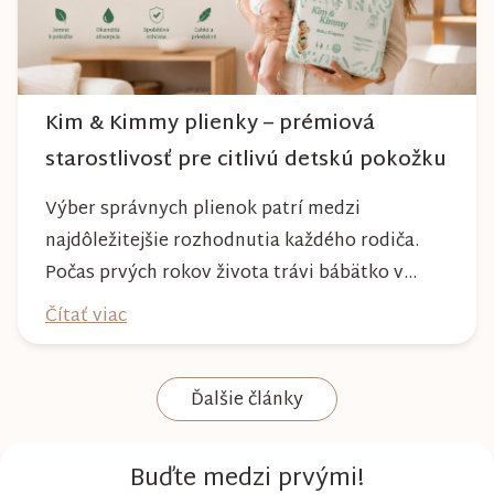
Kim & Kimmy plienky – prémiová
starostlivosť pre citlivú detskú pokožku
Výber správnych plienok patrí medzi
najdôležitejšie rozhodnutia každého rodiča.
Počas prvých rokov života trávi bábätko v
plienke väčšinu dňa, preto by mala poskytovať
Čítať viac
nielen spoľahlivú ochranu, ale aj maximálny
komfort a šetrnosť k citlivej pokožke. Plienky
Ďalšie články
Kim & Kimmy boli vyvinuté s dôrazom na
vysokú absorpciu, priedušnosť a pohodlie
dieťaťa...
Buďte medzi prvými!