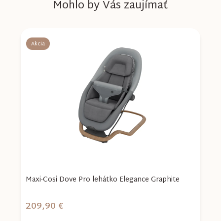
Mohlo by Vás zaujímať
Akcia
Maxi-Cosi Dove Pro lehátko Elegance Graphite
M
G
209,90 €
2