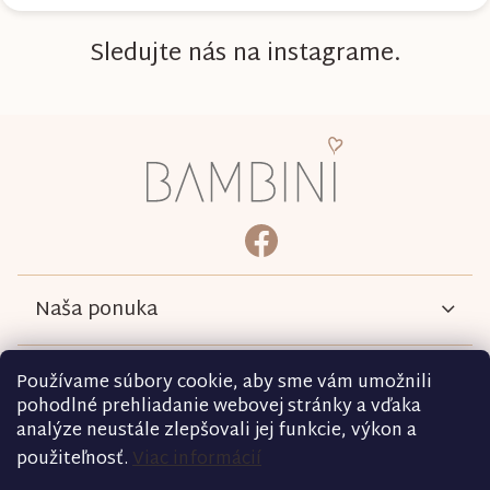
Sledujte nás na instagrame.
Z
á
p
ä
bambini.kociky
https://www.facebook.com/b
t
i
e
Naša ponuka
Informácie
Používame súbory cookie, aby sme vám umožnili
pohodlné prehliadanie webovej stránky a vďaka
analýze neustále zlepšovali jej funkcie, výkon a
Podmienky
použiteľnosť.
Viac informácií