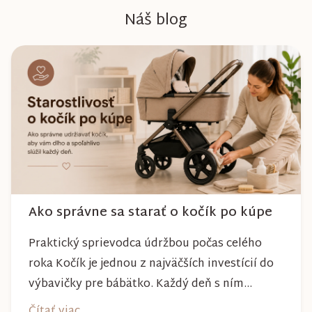
Náš blog
Ako správne sa starať o kočík po kúpe
Praktický sprievodca údržbou počas celého
roka Kočík je jednou z najväčších investícií do
výbavičky pre bábätko. Každý deň s ním
absolvujete prechádzky po meste, v parkoch,
Čítať viac