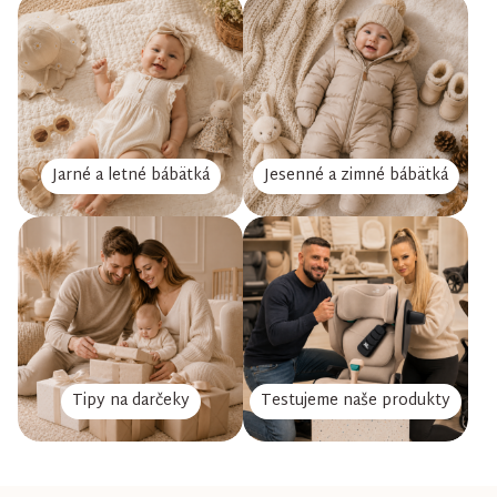
Jarné a letné bábätká
Jesenné a zimné bábätká
Tipy na darčeky
Testujeme naše produkty