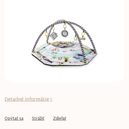
0,0
z
5
hviezdičiek.
Detailné informácie
Opýtať sa
Strážiť
Zdieľať