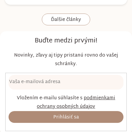
nielen spoľahlivú ochranu, ale aj maximálny
komfort a šetrnosť k citlivej pokožke. Plienky
Ďalšie články
Kim & Kimmy boli vyvinuté s dôrazom na
vysokú absorpciu, priedušnosť a pohodlie
dieťaťa...
Buďte medzi prvými!
Novinky, zľavy aj tipy pristanú rovno do vašej
schránky.
Vložením e-mailu súhlasíte s
podmienkami
ochrany osobných údajov
Prihlásiť sa