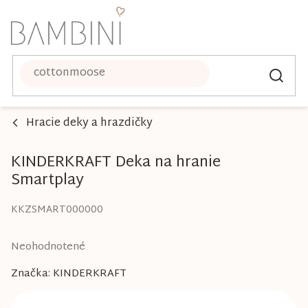
Prejsť
na
obsah
Hracie deky a hrazdičky
KINDERKRAFT Deka na hranie
Smartplay
KKZSMART000000
Priemerné
Neohodnotené
hodnotenie
Značka:
KINDERKRAFT
produktu
je