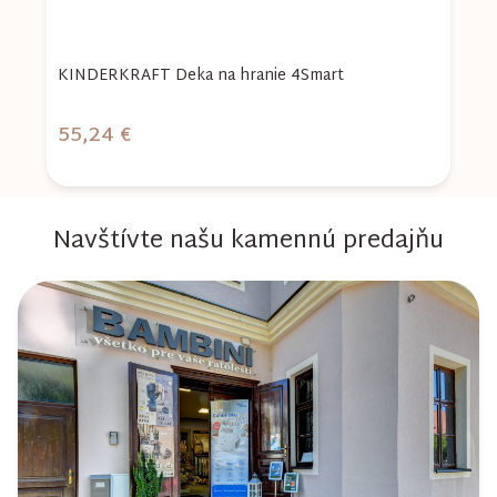
KINDERKRAFT Deka na hranie 4Smart
K
N
55,24 €
4
Navštívte našu kamennú predajňu