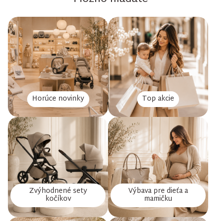
Horúce novinky
Top akcie
Zvýhodnené sety
Výbava pre dieťa a
kočíkov
mamičku