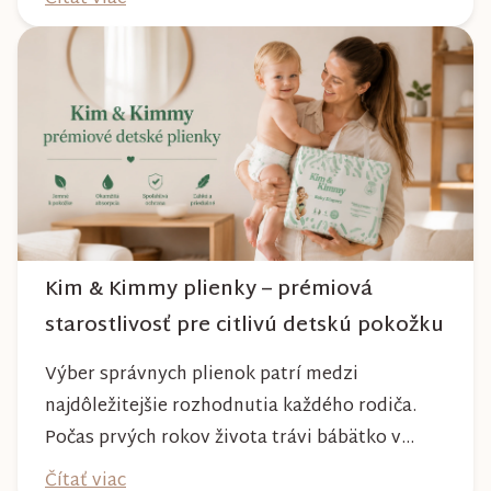
na lesných chodníkoch aj počas nepriaznivého
počasia. Pravidelnou starostlivosťou si však
môžete byť istí, že vám bude spoľahlivo slúžiť
dlhé roky a zachová si svoj krásny vzhľ...
Kim & Kimmy plienky – prémiová
starostlivosť pre citlivú detskú pokožku
Výber správnych plienok patrí medzi
najdôležitejšie rozhodnutia každého rodiča.
Počas prvých rokov života trávi bábätko v
plienke väčšinu dňa, preto by mala poskytovať
Čítať viac