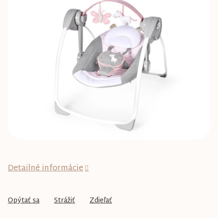
0,0
z
5
hviezdičiek.
Detailné informácie
Opýtať sa
Strážiť
Zdieľať