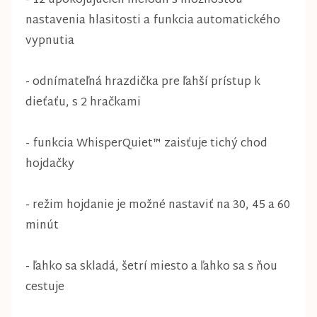
- 12 upokojujúcich melódií s možnosťou
nastavenia hlasitosti a funkcia automatického
vypnutia
- odnímateľná hrazdička pre ľahší prístup k
dieťaťu, s 2 hračkami
- funkcia WhisperQuiet™ zaisťuje tichý chod
hojdačky
- režim hojdanie je možné nastaviť na 30, 45 a 60
minút
- ľahko sa skladá, šetrí miesto a ľahko sa s ňou
cestuje