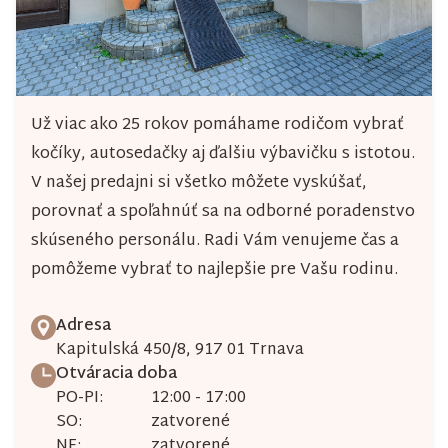
Už viac ako 25 rokov pomáhame rodičom vybrať
kočíky, autosedačky aj ďalšiu výbavičku s istotou.
V našej predajni si všetko môžete vyskúšať,
porovnať a spoľahnúť sa na odborné poradenstvo
skúseného personálu. Radi Vám venujeme čas a
pomôžeme vybrať to najlepšie pre Vašu rodinu.
Adresa
Kapitulská 450/8, 917 01 Trnava
Otváracia doba
PO-PI:
12:00 - 17:00
SO:
zatvorené
NE:
zatvorené