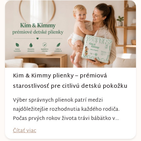
počasia. Pravidelnou starostlivosťou si však
môžete byť istí, že vám bude spoľahlivo slúžiť
dlhé roky a zachová si svoj krásny vzhľ...
Kim & Kimmy plienky – prémiová
starostlivosť pre citlivú detskú pokožku
Výber správnych plienok patrí medzi
najdôležitejšie rozhodnutia každého rodiča.
Počas prvých rokov života trávi bábätko v
plienke väčšinu dňa, preto by mala poskytovať
Čítať viac
nielen spoľahlivú ochranu, ale aj maximálny