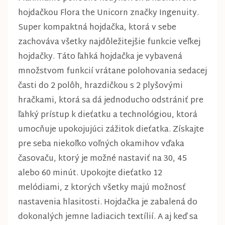
hojdačkou Flora the Unicorn značky Ingenuity.
Super kompaktná hojdačka, ktorá v sebe
zachováva všetky najdôležitejšie funkcie veľkej
hojdačky. Táto ľahká hojdačka je vybavená
množstvom funkcií vrátane polohovania sedacej
časti do 2 polôh, hrazdičkou s 2 plyšovými
hračkami, ktorá sa dá jednoducho odstrániť pre
ľahký prístup k dieťatku a technológiou, ktorá
umocňuje upokojujúci zážitok dieťatka. Získajte
pre seba niekoľko voľných okamihov vďaka
časovaču, ktorý je možné nastaviť na 30, 45
alebo 60 minút. Upokojte dieťatko 12
melódiami, z ktorých všetky majú možnosť
nastavenia hlasitosti. Hojdačka je zabalená do
dokonalých jemne ladiacich textílií. A aj keď sa