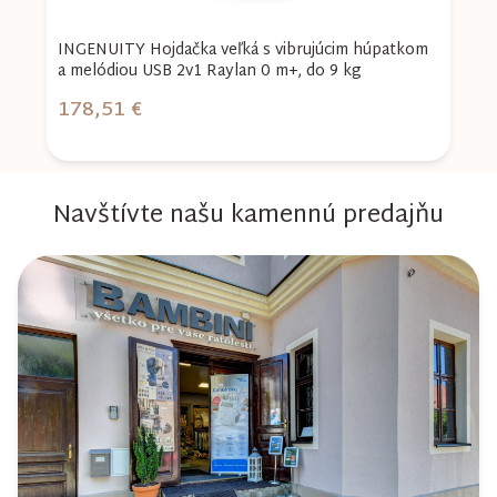
INGENUITY Hojdačka veľká s vibrujúcim húpatkom
I
a melódiou USB 2v1 Raylan 0 m+, do 9 kg
D
k
178,51 €
1
Navštívte našu kamennú predajňu