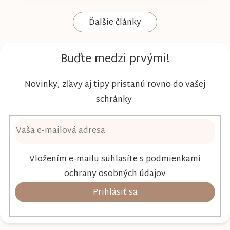
komfort a šetrnosť k citlivej pokožke. Plienky
Ďalšie články
Kim & Kimmy boli vyvinuté s dôrazom na
vysokú absorpciu, priedušnosť a pohodlie
dieťaťa...
Buďte medzi prvými!
Novinky, zľavy aj tipy pristanú rovno do vašej
schránky.
Vložením e-mailu súhlasíte s
podmienkami
ochrany osobných údajov
Prihlásiť sa