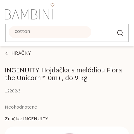
Prejsť
na
obsah
HRAČKY
INGENUITY Hojdačka s melódiou Flora
the Unicorn™ 0m+, do 9 kg
12202-3
Priemerné
Neohodnotené
hodnotenie
Značka:
INGENUITY
produktu
je