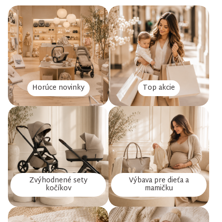
Horúce novinky
Top akcie
Zvýhodnené sety
Výbava pre dieťa a
kočíkov
mamičku