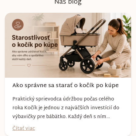
Náš blog
Ako správne sa starať o kočík po kúpe
Praktický sprievodca údržbou počas celého
roka Kočík je jednou z najväčších investícií do
výbavičky pre bábätko. Každý deň s ním
absolvujete prechádzky po meste, v parkoch,
Čítať viac
na lesných chodníkoch aj počas nepriaznivého