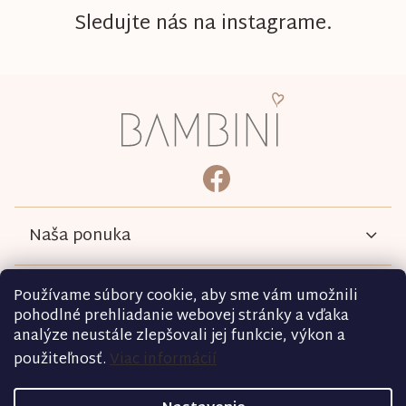
Sledujte nás na instagrame.
Z
á
p
ä
bambini.kociky
https://www.facebook.com/b
t
i
e
Naša ponuka
Informácie
Používame súbory cookie, aby sme vám umožnili
pohodlné prehliadanie webovej stránky a vďaka
analýze neustále zlepšovali jej funkcie, výkon a
Podmienky
použiteľnosť.
Viac informácií