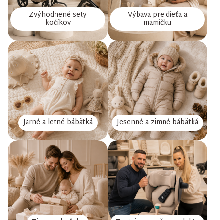
Zvýhodnené sety
Výbava pre dieťa a
kočíkov
mamičku
Jarné a letné bábätká
Jesenné a zimné bábätká