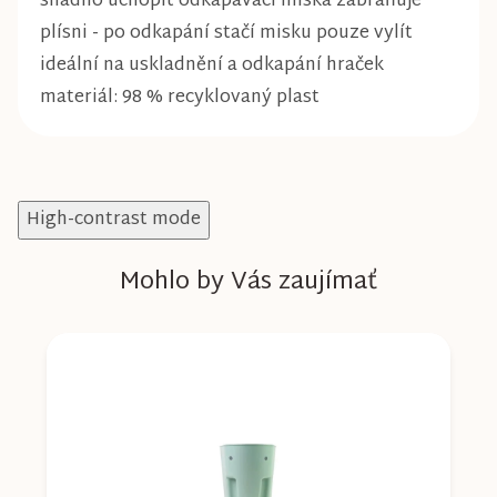
snadno uchopit odkapávací miska zabraňuje
plísni - po odkapání stačí misku pouze vylít
ideální na uskladnění a odkapání hraček
materiál: 98 % recyklovaný plast
High-contrast mode
Mohlo by Vás zaujímať