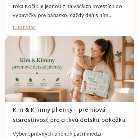
roka Kočík je jednou z najväčších investícií do
výbavičky pre bábätko. Každý deň s ním
absolvujete prechádzky po meste, v parkoch,
Čítať viac
na lesných chodníkoch aj počas nepriaznivého
počasia. Pravidelnou starostlivosťou si však
môžete byť istí, že vám bude spoľahlivo slúžiť
dlhé roky a zachová si svoj krásny vzhľ...
Kim & Kimmy plienky – prémiová
starostlivosť pre citlivú detskú pokožku
Výber správnych plienok patrí medzi