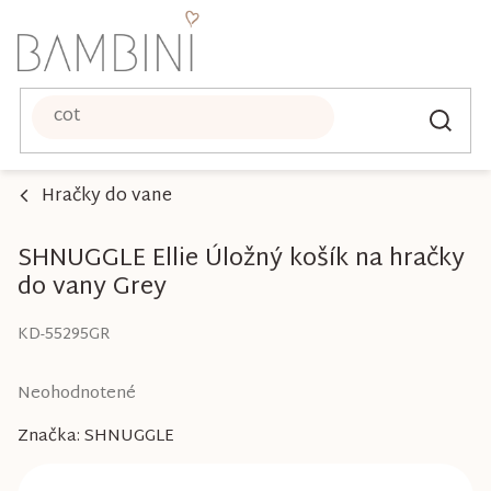
Prejsť
na
obsah
Hračky do vane
SHNUGGLE Ellie Úložný košík na hračky
do vany Grey
KD-55295GR
Priemerné
Neohodnotené
hodnotenie
Značka:
SHNUGGLE
produktu
je