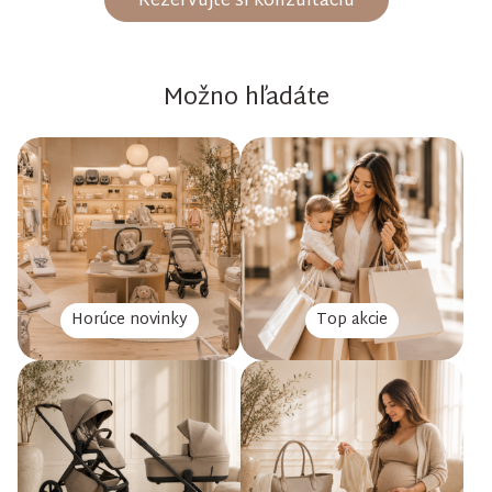
Rezervujte si konzultáciu
Možno hľadáte
Horúce novinky
Top akcie