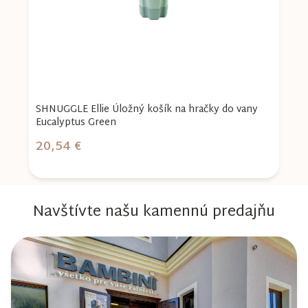
SHNUGGLE Ellie Úložný košík na hračky do vany
S
Eucalyptus Green
T
20,54 €
2
Navštívte našu kamennú predajňu