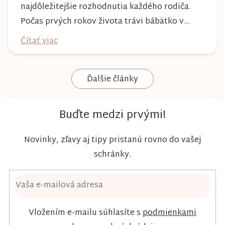
najdôležitejšie rozhodnutia každého rodiča.
Počas prvých rokov života trávi bábätko v
plienke väčšinu dňa, preto by mala poskytovať
Čítať viac
nielen spoľahlivú ochranu, ale aj maximálny
komfort a šetrnosť k citlivej pokožke. Plienky
Ďalšie články
Kim & Kimmy boli vyvinuté s dôrazom na
vysokú absorpciu, priedušnosť a pohodlie
dieťaťa...
Buďte medzi prvými!
Novinky, zľavy aj tipy pristanú rovno do vašej
schránky.
Vložením e-mailu súhlasíte s
podmienkami