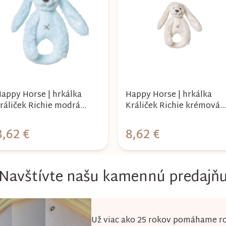
appy Horse | hrkálka
Happy Horse | hrkálka
ráliček Richie modrá
Králiček Richie krémová
eľkosť: 18 cm
veľkosť: 18 cm
8,62 €
8,62 €
Navštívte našu kamennú predajň
Už viac ako 25 rokov pomáhame ro