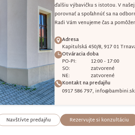
ďalšiu výbavičku s istotou. V naše
porovnať a spoľahnúť sa na odbor
Radi Vám venujeme čas a pomôžeme
Adresa
Kapitulská 450/8, 917 01 Trnav
Otváracia doba
PO-PI:
12:00 - 17:00
SO:
zatvorené
NE:
zatvorené
Kontakt na predajňu
0917 586 797
,
info@bambini.sk
Navštívte predajňu
Rezervujte si konzultáciu