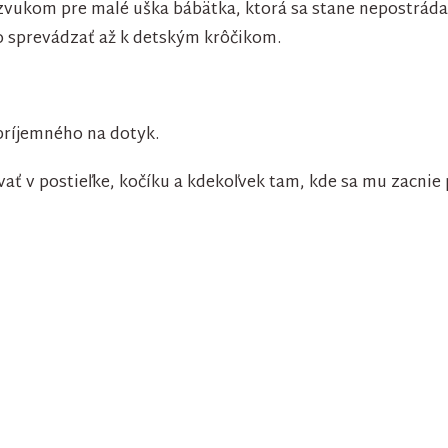
zvukom pre malé uška bábätka, ktorá sa stane nepostrá
 sprevádzať až k detským krôčikom.
príjemného na dotyk.
vať v postieľke, kočíku a kdekoľvek tam, kde sa mu zacni