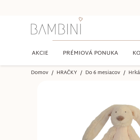
Prejsť
na
obsah
AKCIE
PRÉMIOVÁ PONUKA
KO
Domov
HRAČKY
Do 6 mesiacov
Hrká