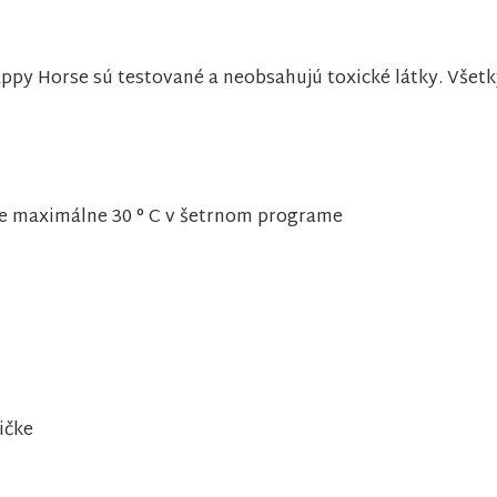
py Horse sú testované a neobsahujú toxické látky. Všetk
ote maximálne 30 ° C v šetrnom programe
ičke