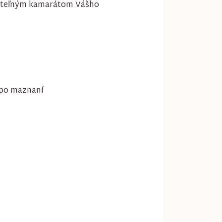
dateľným kamarátom Vášho
e po maznaní