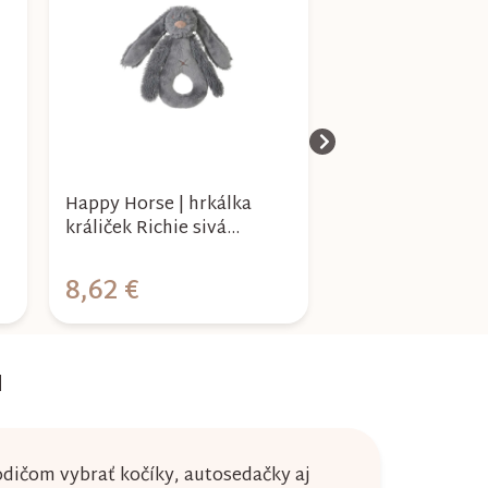
Happy Horse | hrkálka
Happy Horse | h
králiček Richie sivá
králiček Richie 
veľkosť: 18 cm
veľkosť: 18 cm
8,62 €
8,62 €
u
dičom vybrať kočíky, autosedačky aj