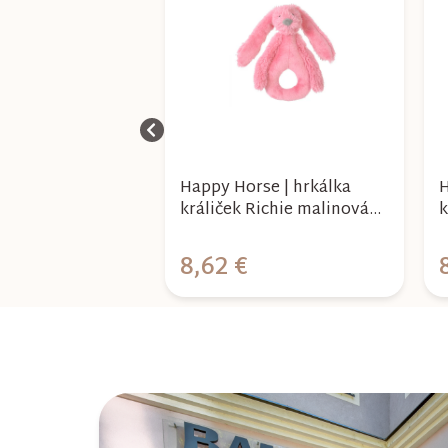
se | hrkálka
Happy Horse | hrkálka
H
ichie ružová
králiček Richie malinová
k
8 cm
veľkosť: 18 cm
v
8,62 €