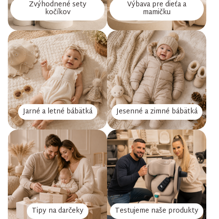
Zvýhodnené sety
Výbava pre dieťa a
kočíkov
mamičku
Jarné a letné bábätká
Jesenné a zimné bábätká
Tipy na darčeky
Testujeme naše produkty