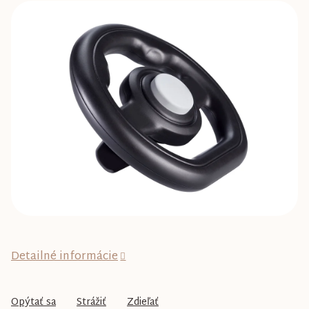
je
0,0
z
5
hviezdičiek.
Detailné informácie
Opýtať sa
Strážiť
Zdieľať