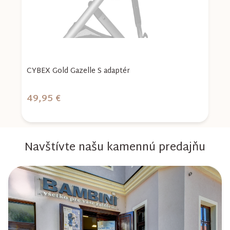
CYBEX Gold Gazelle S adaptér
C
49,95 €
4
Navštívte našu kamennú predajňu