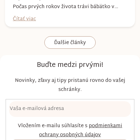
Počas prvých rokov života trávi bábätko v
plienke väčšinu dňa, preto by mala poskytovať
Čítať viac
nielen spoľahlivú ochranu, ale aj maximálny
komfort a šetrnosť k citlivej pokožke. Plienky
Ďalšie články
Kim & Kimmy boli vyvinuté s dôrazom na
vysokú absorpciu, priedušnosť a pohodlie
dieťaťa...
Buďte medzi prvými!
Novinky, zľavy aj tipy pristanú rovno do vašej
schránky.
Vložením e-mailu súhlasíte s
podmienkami
ochrany osobných údajov