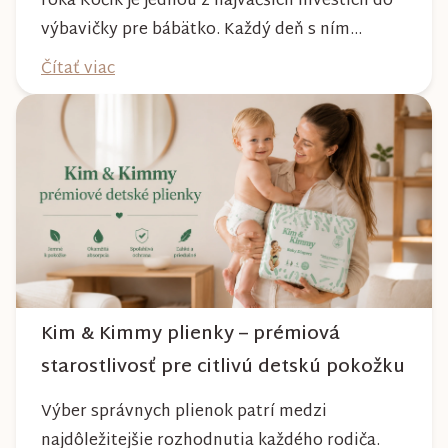
roka Kočík je jednou z najväčších investícií do
výbavičky pre bábätko. Každý deň s ním
absolvujete prechádzky po meste, v parkoch,
Čítať viac
na lesných chodníkoch aj počas nepriaznivého
počasia. Pravidelnou starostlivosťou si však
môžete byť istí, že vám bude spoľahlivo slúžiť
dlhé roky a zachová si svoj krásny vzhľ...
Kim & Kimmy plienky – prémiová
starostlivosť pre citlivú detskú pokožku
Výber správnych plienok patrí medzi
najdôležitejšie rozhodnutia každého rodiča.