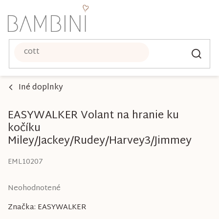
Prejsť
na
obsah
Iné doplnky
EASYWALKER Volant na hranie ku
kočíku
Miley/Jackey/Rudey/Harvey3/Jimmey
EML10207
Priemerné
Neohodnotené
hodnotenie
Značka:
EASYWALKER
produktu