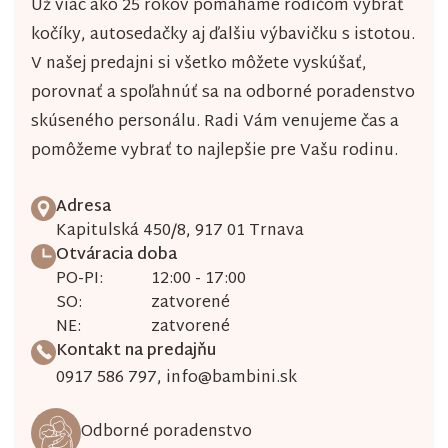
Už viac ako 25 rokov pomáhame rodičom vybrať
kočíky, autosedačky aj ďalšiu výbavičku s istotou.
V našej predajni si všetko môžete vyskúšať,
porovnať a spoľahnúť sa na odborné poradenstvo
skúseného personálu. Radi Vám venujeme čas a
pomôžeme vybrať to najlepšie pre Vašu rodinu.
Adresa
Kapitulská 450/8, 917 01 Trnava
Otváracia doba
PO-PI:
12:00 - 17:00
SO:
zatvorené
NE:
zatvorené
Kontakt na predajňu
0917 586 797
,
info@bambini.sk
Odborné poradenstvo