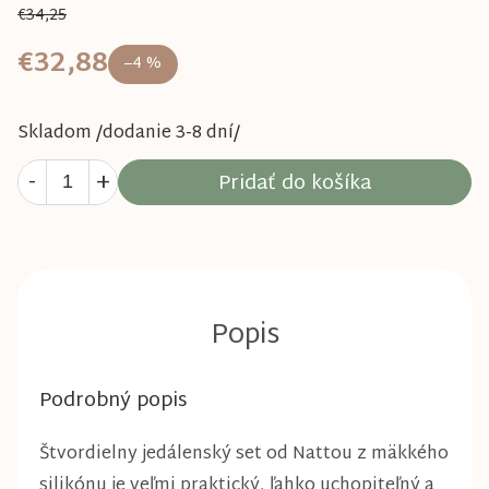
€34,25
€32,88
–4 %
Skladom /dodanie 3-8 dní/
Pridať do košíka
Podrobný popis
Štvordielny jedálenský set od Nattou z mäkkého
silikónu je veľmi praktický, ľahko uchopiteľný a