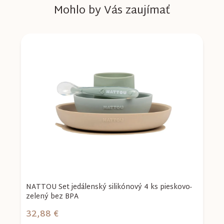
Mohlo by Vás zaujímať
NATTOU Set jedálenský silikónový 4 ks pieskovo-
S
zelený bez BPA
E
32,88 €
4