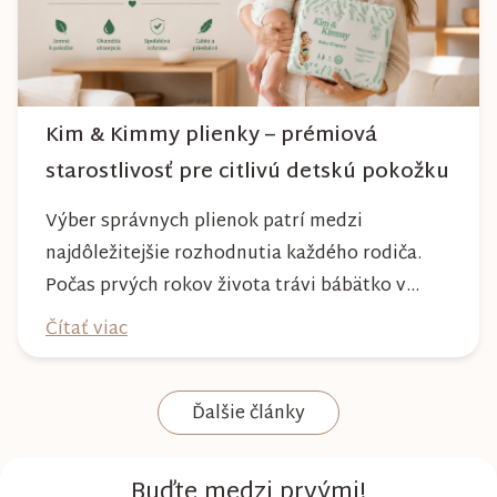
Kim & Kimmy plienky – prémiová
starostlivosť pre citlivú detskú pokožku
Výber správnych plienok patrí medzi
najdôležitejšie rozhodnutia každého rodiča.
Počas prvých rokov života trávi bábätko v
plienke väčšinu dňa, preto by mala poskytovať
Čítať viac
nielen spoľahlivú ochranu, ale aj maximálny
komfort a šetrnosť k citlivej pokožke. Plienky
Ďalšie články
Kim & Kimmy boli vyvinuté s dôrazom na
vysokú absorpciu, priedušnosť a pohodlie
dieťaťa...
Buďte medzi prvými!