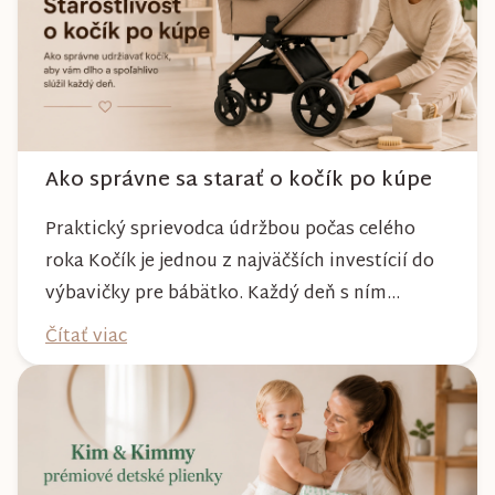
Ako správne sa starať o kočík po kúpe
Praktický sprievodca údržbou počas celého
roka Kočík je jednou z najväčších investícií do
výbavičky pre bábätko. Každý deň s ním
absolvujete prechádzky po meste, v parkoch,
Čítať viac
na lesných chodníkoch aj počas nepriaznivého
počasia. Pravidelnou starostlivosťou si však
môžete byť istí, že vám bude spoľahlivo slúžiť
dlhé roky a zachová si svoj krásny vzhľ...