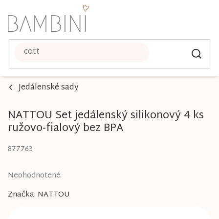
Prejsť
na
obsah
Jedálenské sady
NATTOU Set jedálenský silikonový 4 ks
ružovo-fialový bez BPA
877763
Priemerné
Neohodnotené
hodnotenie
Značka:
NATTOU
produktu
je