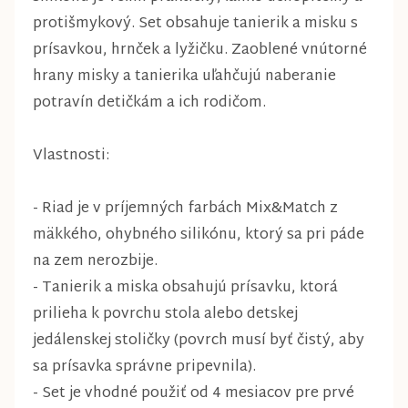
protišmykový. Set obsahuje tanierik a misku s
prísavkou, hrnček a lyžičku. Zaoblené vnútorné
hrany misky a tanierika uľahčujú naberanie
potravín detičkám a ich rodičom.
Vlastnosti:
- Riad je v príjemných farbách Mix&Match z
mäkkého, ohybného silikónu, ktorý sa pri páde
na zem nerozbije.
- Tanierik a miska obsahujú prísavku, ktorá
prilieha k povrchu stola alebo detskej
jedálenskej stoličky (povrch musí byť čistý, aby
sa prísavka správne pripevnila).
- Set je vhodné použiť od 4 mesiacov pre prvé