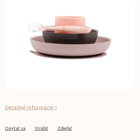
0,0
z
5
hviezdičiek.
Detailné informácie
Opýtať sa
Strážiť
Zdieľať