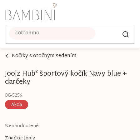
Prejsť
na
obsah
Kočíky s otočným sedením
Joolz Hub² športový kočík Navy blue +
darčeky
BG-5256
Akcia
Priemerné
Neohodnotené
hodnotenie
Značka:
Joolz
produktu