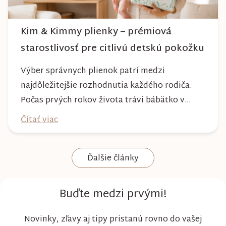
Kim & Kimmy plienky – prémiová
starostlivosť pre citlivú detskú pokožku
Výber správnych plienok patrí medzi
najdôležitejšie rozhodnutia každého rodiča.
Počas prvých rokov života trávi bábätko v
plienke väčšinu dňa, preto by mala poskytovať
Čítať viac
nielen spoľahlivú ochranu, ale aj maximálny
komfort a šetrnosť k citlivej pokožke. Plienky
Ďalšie články
Kim & Kimmy boli vyvinuté s dôrazom na
vysokú absorpciu, priedušnosť a pohodlie
dieťaťa...
Buďte medzi prvými!
Novinky, zľavy aj tipy pristanú rovno do vašej