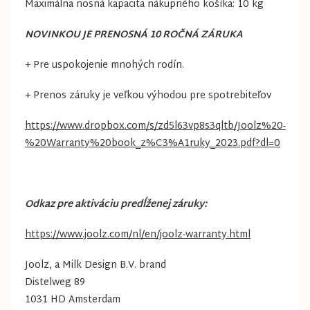
Maximálna nosná kapacita nákupného košíka: 10 kg
NOVINKOU JE PRENOSNÁ 10 ROČNÁ ZÁRUKA
+ Pre uspokojenie mnohých rodín.
+ Prenos záruky je veľkou výhodou pre spotrebiteľov
https://www.dropbox.com/s/zd5l63vp8s3qltb/Joolz%20-
%20Warranty%20book_z%C3%A1ruky_2023.pdf?dl=0
Odkaz pre aktiváciu predĺženej záruky:
https://www.joolz.com/nl/en/joolz-warranty.html
Joolz, a Milk Design B.V. brand
Distelweg 89
1031 HD Amsterdam