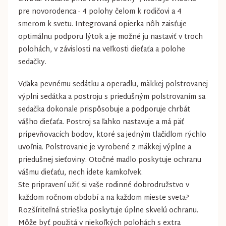
pre novorodenca - 4 polohy čelom k rodičovi a 4
smerom k svetu. Integrovaná opierka nôh zaisťuje
optimálnu podporu lýtok a je možné ju nastaviť v troch
polohách, v závislosti na veľkosti dieťaťa a polohe
sedačky.
Vďaka pevnému sedátku a operadlu, mäkkej polstrovanej
výplni sedátka a postroju s priedušným polstrovaním sa
sedačka dokonale prispôsobuje a podporuje chrbát
vášho dieťaťa. Postroj sa ľahko nastavuje a má päť
pripevňovacích bodov, ktoré sa jedným tlačidlom rýchlo
uvoľnia. Polstrovanie je vyrobené z mäkkej výplne a
priedušnej sieťoviny. Otočné madlo poskytuje ochranu
vášmu dieťaťu, nech idete kamkoľvek.
Ste pripravení užiť si vaše rodinné dobrodružstvo v
každom ročnom období a na každom mieste sveta?
Rozšíriteľná strieška poskytuje úplne skvelú ochranu.
Môže byť použitá v niekoľkých polohách s extra