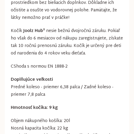
prostriedkom bez bieliacich doplnkov. Dôkladne ich
očistite a osušte vo vodorovnej polohe. Pamätajte, že
látky nemožno prať v práčke!
Kočík
Joolz Hub²
nesie bežnú dvojročnú záruku. Pokiaľ
ho však do 6 mesiacov od nákupu zaregistrujete, získate
tak 10 ročnú prenosnú záruku. Kočík je určený pre deti
od narodenia do 4 rokov veku dieťaťa.
CShoda s normou EN 1888-2
Doplňujúce veľkosti
Predné koleso - priemer 6,38 palca / Zadné koleso -
priemer 7,8 palca
Hmotnosť kočíka: 9 kg
Objem nákupného košíka: 20l
Nosná kapacita kočíka: 22 kg