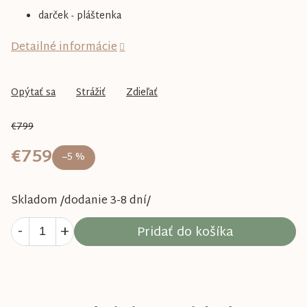
darček - pláštenka
Detailné informácie
Opýtať sa
Strážiť
Zdieľať
€799
€759
–5 %
Skladom /dodanie 3-8 dní/
Pridať do košíka