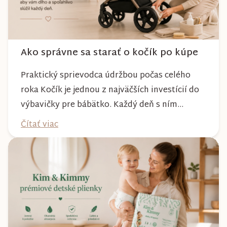
Ako správne sa starať o kočík po kúpe
Praktický sprievodca údržbou počas celého
roka Kočík je jednou z najväčších investícií do
výbavičky pre bábätko. Každý deň s ním
absolvujete prechádzky po meste, v parkoch,
Čítať viac
na lesných chodníkoch aj počas nepriaznivého
počasia. Pravidelnou starostlivosťou si však
môžete byť istí, že vám bude spoľahlivo slúžiť
dlhé roky a zachová si svoj krásny vzhľ...