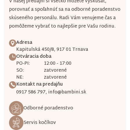
V našej predajni si všetko môžete vyskúšať,
porovnať a spoľahnúť sa na odborné poradenstvo
skúseného personálu. Radi Vám venujeme čas a
pomôžeme vybrať to najlepšie pre Vašu rodinu.
Adresa
Kapitulská 450/8, 917 01 Trnava
Otváracia doba
PO-PI:
12:00 - 17:00
SO:
zatvorené
NE:
zatvorené
Kontakt na predajňu
0917 586 797
,
info@bambini.sk
Odborné poradenstvo
Servis kočíkov