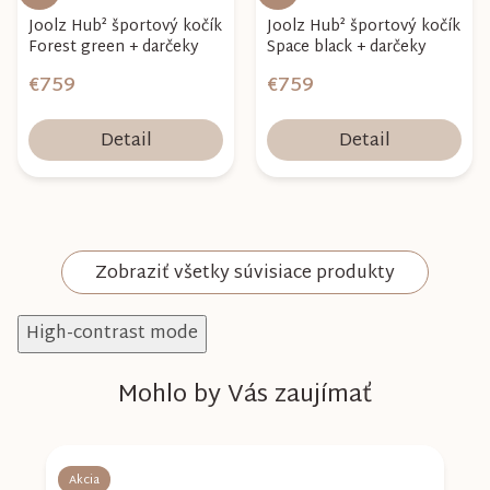
Joolz Hub² športový kočík
Joolz Hub² športový kočík
Forest green + darčeky
Space black + darčeky
€759
€759
Detail
Detail
Zobraziť všetky súvisiace produkty
High-contrast mode
Mohlo by Vás zaujímať
Akcia