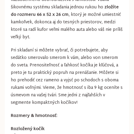
šikovnému systému skladania jednou rukou ho
zložíte
do rozmeru 66 x 52 x 26 cm
, ktorý je možné umiestniť
kamkoľvek, dokonca aj do tesných priestorov, medzi
ktoré sa radí kufor veľmi malého auta alebo váš nie príliš
veľký byt.
Pri skladaní si môžete vybrať, či potrebujete, aby
sedátko smerovalo smerom k vám, alebo von smerom
do sveta. Prenositeľnosť a ľahkosť kočíka je kľúčová, a
preto je tu praktický popruh na prenášanie. Môžete si
ho prehodiť cez rameno a vyjsť po schodoch s oboma
rukami voľnými. Vieme, že hmotnosť s iba 9 kg oceníte s
úsmevom na vašej tvári. Sme jedni z najľahších v
segmente kompaktných kočíkov!
Rozmery & hmotnosť:
Rozložený kočík