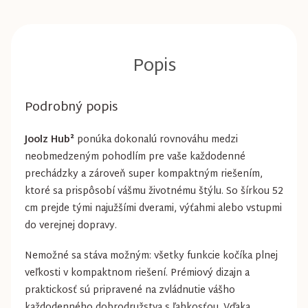
Podrobný popis
Joolz Hub²
ponúka dokonalú rovnováhu medzi
neobmedzeným pohodlím pre vaše každodenné
prechádzky a zároveň super kompaktným riešením,
ktoré sa prispôsobí vášmu životnému štýlu. So šírkou 52
cm prejde tými najužšími dverami, výťahmi alebo vstupmi
do verejnej dopravy.
Nemožné sa stáva možným: všetky funkcie kočíka plnej
veľkosti v kompaktnom riešení. Prémiový dizajn a
praktickosť sú pripravené na zvládnutie vášho
každodenného dobrodružstva s ľahkosťou. Vďaka