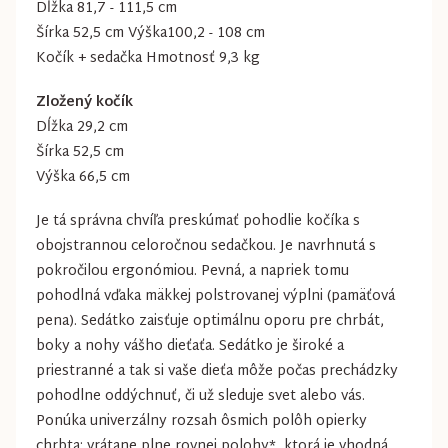
Dĺžka 81,7 - 111,5 cm
Šírka 52,5 cm Výška100,2 - 108 cm
Kočík + sedačka Hmotnosť 9,3 kg
Zložený kočík
Dĺžka 29,2 cm
Šírka 52,5 cm
Výška 66,5 cm
Je tá správna chvíľa preskúmať pohodlie kočíka s
obojstrannou celoročnou sedačkou. Je navrhnutá s
pokročilou ergonómiou. Pevná, a napriek tomu
pohodlná vďaka mäkkej polstrovanej výplni (pamäťová
pena). Sedátko zaisťuje optimálnu oporu pre chrbát,
boky a nohy vášho dieťaťa. Sedátko je široké a
priestranné a tak si vaše dieťa môže počas prechádzky
pohodlne oddýchnuť, či už sleduje svet alebo vás.
Ponúka univerzálny rozsah ôsmich polôh opierky
chrbta: vrátane plne rovnej polohy*, ktorá je vhodná