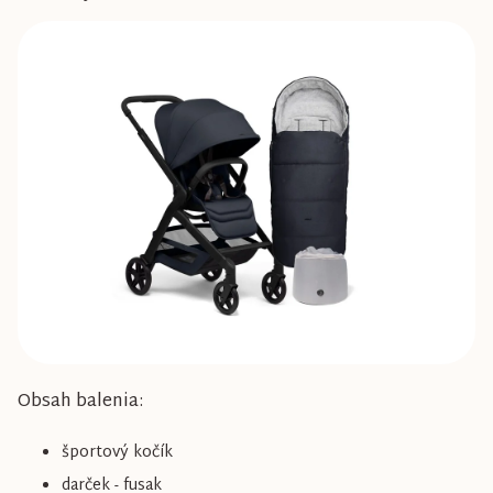
je
0,0
z
5
hviezdičiek.
Obsah balenia:
športový kočík
darček - fusak