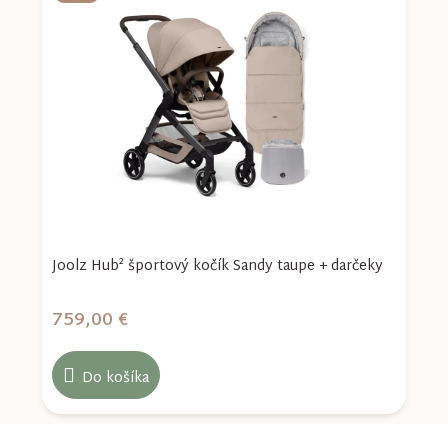
Joolz Hub² športový kočík Sandy taupe + darčeky
J
759,00 €
7
Do košíka