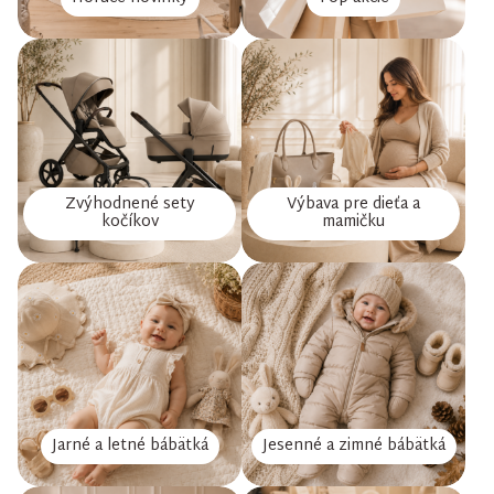
Zvýhodnené sety
Výbava pre dieťa a
kočíkov
mamičku
Jarné a letné bábätká
Jesenné a zimné bábätká