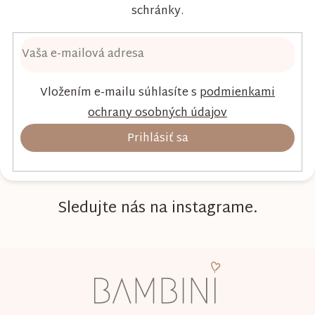
schránky.
Vložením e-mailu súhlasíte s
podmienkami
ochrany osobných údajov
Prihlásiť sa
Sledujte nás na instagrame.
Z
á
p
ä