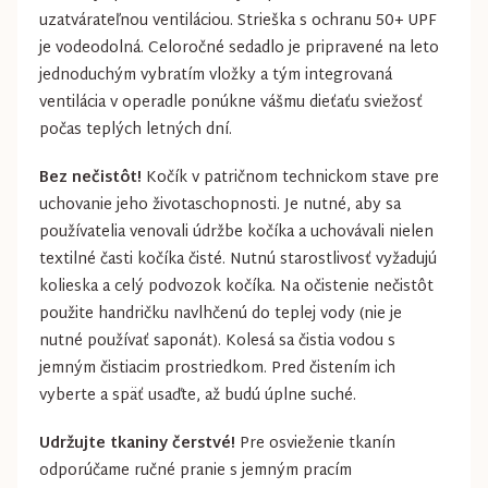
uzatvárateľnou ventiláciou. Strieška s ochranu 50+ UPF
je vodeodolná. Celoročné sedadlo je pripravené na leto
jednoduchým vybratím vložky a tým integrovaná
ventilácia v operadle ponúkne vášmu dieťaťu sviežosť
počas teplých letných dní.
Bez nečistôt!
Kočík v patričnom technickom stave pre
uchovanie jeho životaschopnosti. Je nutné, aby sa
používatelia venovali údržbe kočíka a uchovávali nielen
textilné časti kočíka čisté. Nutnú starostlivosť vyžadujú
kolieska a celý podvozok kočíka. Na očistenie nečistôt
použite handričku navlhčenú do teplej vody (nie je
nutné používať saponát). Kolesá sa čistia vodou s
jemným čistiacim prostriedkom. Pred čistením ich
vyberte a späť usaďte, až budú úplne suché.
Udržujte tkaniny čerstvé!
Pre osvieženie tkanín
odporúčame ručné pranie s jemným pracím