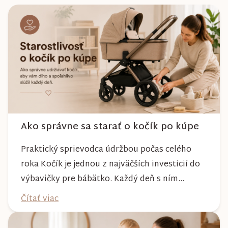
Ako správne sa starať o kočík po kúpe
Praktický sprievodca údržbou počas celého
roka Kočík je jednou z najväčších investícií do
výbavičky pre bábätko. Každý deň s ním
absolvujete prechádzky po meste, v parkoch,
Čítať viac
na lesných chodníkoch aj počas nepriaznivého
počasia. Pravidelnou starostlivosťou si však