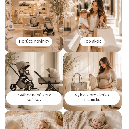
Horúce novinky
Top akcie
Zvýhodnené sety
Výbava pre dieťa a
kočíkov
mamičku