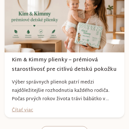
môžete byť istí, že vám bude spoľahlivo slúžiť
dlhé roky a zachová si svoj krásny vzhľ...
Kim & Kimmy plienky – prémiová
starostlivosť pre citlivú detskú pokožku
Výber správnych plienok patrí medzi
najdôležitejšie rozhodnutia každého rodiča.
Počas prvých rokov života trávi bábätko v
plienke väčšinu dňa, preto by mala poskytovať
Čítať viac
nielen spoľahlivú ochranu, ale aj maximálny
komfort a šetrnosť k citlivej pokožke. Plienky