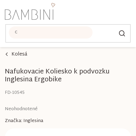
Prejsť
na
obsah
Kolesá
Nafukovacie Koliesko k podvozku
Inglesina Ergobike
FD-10545
Priemerné
Neohodnotené
hodnotenie
Značka:
Inglesina
produktu
je