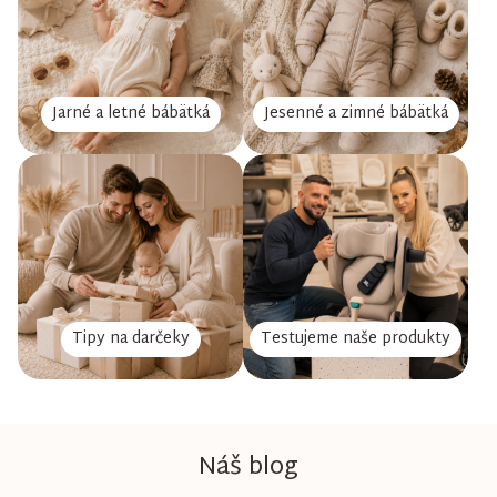
Jarné a letné bábätká
Jesenné a zimné bábätká
Tipy na darčeky
Testujeme naše produkty
Náš blog