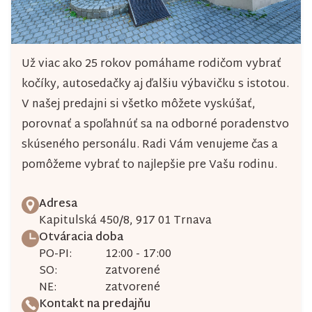
Už viac ako 25 rokov pomáhame rodičom vybrať
kočíky, autosedačky aj ďalšiu výbavičku s istotou.
V našej predajni si všetko môžete vyskúšať,
porovnať a spoľahnúť sa na odborné poradenstvo
skúseného personálu. Radi Vám venujeme čas a
pomôžeme vybrať to najlepšie pre Vašu rodinu.
Adresa
Kapitulská 450/8, 917 01 Trnava
Otváracia doba
PO-PI:
12:00 - 17:00
SO:
zatvorené
NE:
zatvorené
Kontakt na predajňu