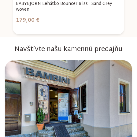
-
BABYBJÖRN Lehátko Bouncer Bliss - Sand Grey
woven
179,00 €
4
Navštívte našu kamennú predajňu