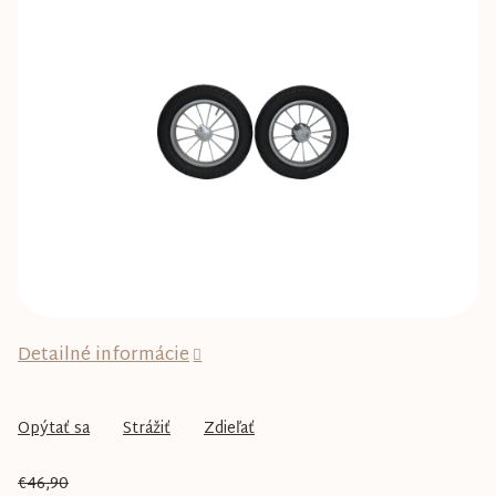
0,0
z
5
hviezdičiek.
Detailné informácie
Opýtať sa
Strážiť
Zdieľať
€46,90