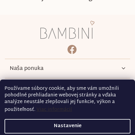
Z
á
p
ä
bambini.kociky
https://www.facebook.com/b
t
i
e
Naša ponuka
Informácie
Používame súbory cookie, aby sme vám umožnili
pohodlné prehliadanie webovej stránky a vďaka
analýze neustále zlepšovali jej funkcie, výkon a
Podmienky
použiteľnosť.
Viac informácií
Kontakt
Nastavenie