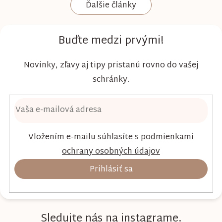
Ďalšie články
Kim & Kimmy boli vyvinuté s dôrazom na
vysokú absorpciu, priedušnosť a pohodlie
dieťaťa...
Buďte medzi prvými!
Novinky, zľavy aj tipy pristanú rovno do vašej
schránky.
Vložením e-mailu súhlasíte s
podmienkami
ochrany osobných údajov
Prihlásiť sa
Sledujte nás na instagrame.