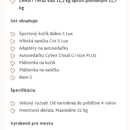
ĽAHŠÍ ! Teraz váži 11,2 kg oproti pôvodným 11,7
kg
Set obsahuje:
Športový kočík Balios S Lux
Hlboká vanička Cot S Lux
Adaptéry na autosedačku
Autosedačku Cybex Cloud G i-Size PLUS
Pláštenka na kočík
Pláštenka na vaničku
Base G
Špecifikácia:
Vekový rozsah: Od narodenia do približne 4 rokov
Hmotnosť dieťaťa: Maximálne 22 kg
Vyrobené pre mesto