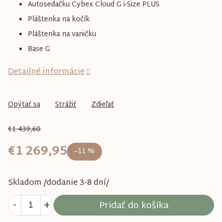
Autosedačku Cybex Cloud G i-Size PLUS
Pláštenka na kočík
Pláštenka na vaničku
Base G
Detailné informácie
Opýtať sa
Strážiť
Zdieľať
€1 439,60
€1 269,95
–11 %
Skladom /dodanie 3-8 dní/
Pridať do košíka