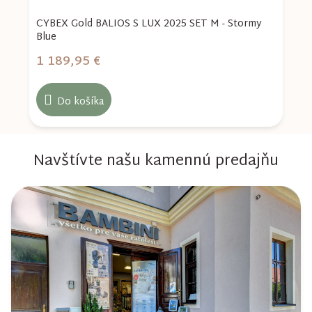
CYBEX Gold BALIOS S LUX 2025 SET M - Stormy
C
Blue
b
1 189,95 €
1
Do košíka
Navštívte našu kamennú predajňu