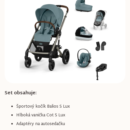
0,0
z
5
hviezdičiek.
Set obsahuje:
Športový kočík Balios S Lux
Hlboká vanička Cot S Lux
Adaptéry na autosedačku