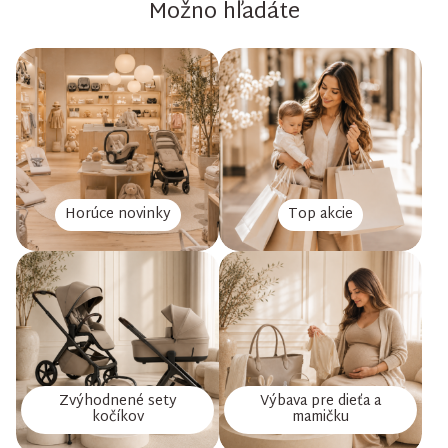
Možno hľadáte
Horúce novinky
Top akcie
Zvýhodnené sety
Výbava pre dieťa a
kočíkov
mamičku