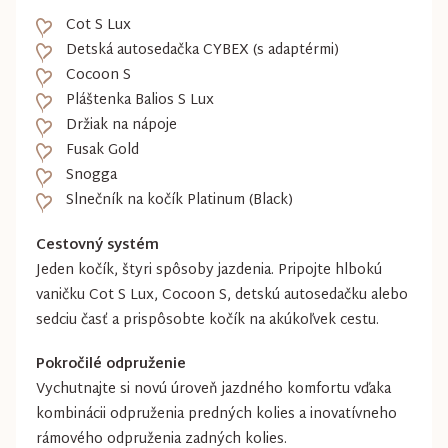
Cot S Lux
Detská autosedačka CYBEX (s adaptérmi)
Cocoon S
Pláštenka Balios S Lux
Držiak na nápoje
Fusak Gold
Snogga
Slnečník na kočík Platinum (Black)
Cestovný systém
Jeden kočík, štyri spôsoby jazdenia. Pripojte hlbokú
vaničku Cot S Lux, Cocoon S, detskú autosedačku alebo
sedciu časť a prispôsobte kočík na akúkoľvek cestu.
Pokročilé odpruženie
Vychutnajte si novú úroveň jazdného komfortu vďaka
kombinácii odpruženia predných kolies a inovatívneho
rámového odpruženia zadných kolies.