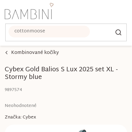
Prejsť
na
obsah
Kombinované kočíky
Cybex Gold Balios S Lux 2025 set XL -
Stormy blue
9897574
Priemerné
Neohodnotené
hodnotenie
Značka:
Cybex
produktu
je