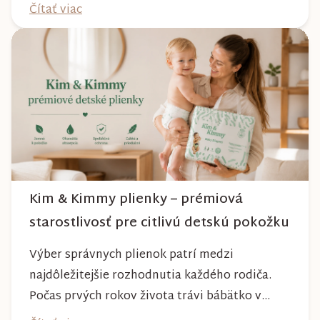
absolvujete prechádzky po meste, v parkoch,
Čítať viac
na lesných chodníkoch aj počas nepriaznivého
počasia. Pravidelnou starostlivosťou si však
môžete byť istí, že vám bude spoľahlivo slúžiť
dlhé roky a zachová si svoj krásny vzhľ...
Kim & Kimmy plienky – prémiová
starostlivosť pre citlivú detskú pokožku
Výber správnych plienok patrí medzi
najdôležitejšie rozhodnutia každého rodiča.
Počas prvých rokov života trávi bábätko v
plienke väčšinu dňa, preto by mala poskytovať