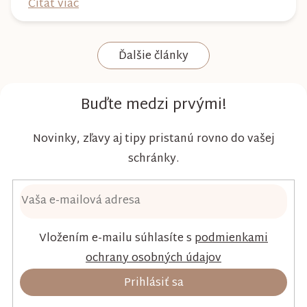
Čítať viac
nielen spoľahlivú ochranu, ale aj maximálny
komfort a šetrnosť k citlivej pokožke. Plienky
Ďalšie články
Kim & Kimmy boli vyvinuté s dôrazom na
vysokú absorpciu, priedušnosť a pohodlie
dieťaťa...
Buďte medzi prvými!
Novinky, zľavy aj tipy pristanú rovno do vašej
schránky.
Vložením e-mailu súhlasíte s
podmienkami
ochrany osobných údajov
Prihlásiť sa