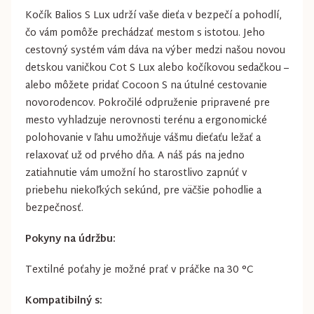
Kočík Balios S Lux udrží vaše dieťa v bezpečí a pohodlí,
čo vám pomôže prechádzať mestom s istotou. Jeho
cestovný systém vám dáva na výber medzi našou novou
detskou vaničkou Cot S Lux alebo kočíkovou sedačkou –
alebo môžete pridať Cocoon S na útulné cestovanie
novorodencov. Pokročilé odpruženie pripravené pre
mesto vyhladzuje nerovnosti terénu a ergonomické
polohovanie v ľahu umožňuje vášmu dieťaťu ležať a
relaxovať už od prvého dňa. A náš pás na jedno
zatiahnutie vám umožní ho starostlivo zapnúť v
priebehu niekoľkých sekúnd, pre väčšie pohodlie a
bezpečnosť.
Pokyny na údržbu:
Textilné poťahy je možné prať v práčke na 30 °C
Kompatibilný s: