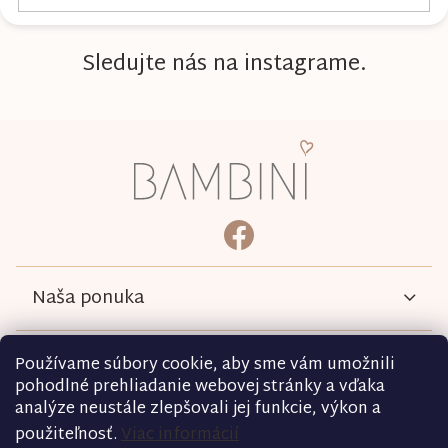
Sledujte nás na instagrame.
Z
á
p
ä
bambini.kociky
https://www.facebook.com/b
t
i
e
Naša ponuka
Informácie
Používame súbory cookie, aby sme vám umožnili
pohodlné prehliadanie webovej stránky a vďaka
analýze neustále zlepšovali jej funkcie, výkon a
Podmienky
použiteľnosť.
Viac informácií