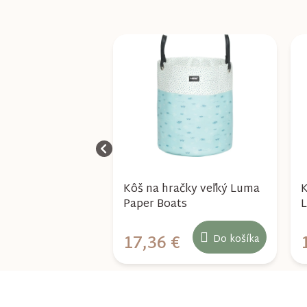
ačky stredný
Kôš na hračky veľký Luma
K
phis Grey
Paper Boats
L
€
17,36 €
Do košíka
Do košíka