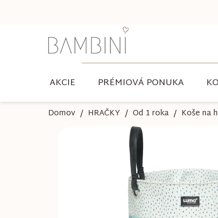
Prejsť
na
obsah
AKCIE
PRÉMIOVÁ PONUKA
KO
Domov
HRAČKY
Od 1 roka
Koše na 