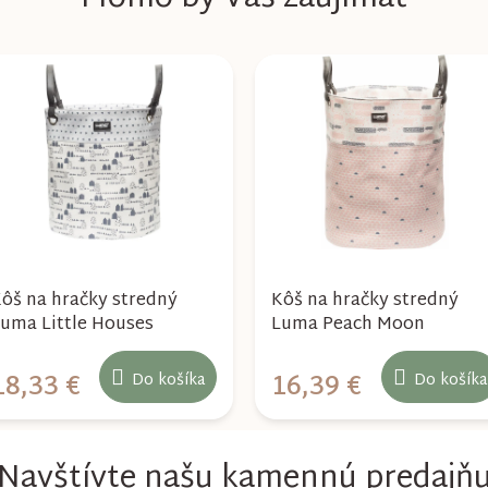
ôš na hračky stredný
Kôš na hračky stredný
uma Little Houses
Luma Peach Moon
18,33 €
16,39 €
Do košíka
Do košíka
Navštívte našu kamennú predajň