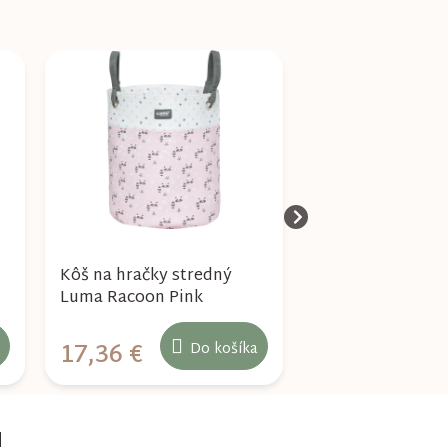
Kôš na hračky stredný
Kôš na hračky v
Luma Racoon Pink
memphis Grey
17,36 €
18,33 €
Do košíka
u