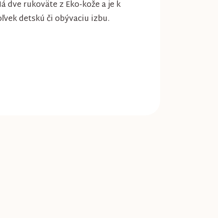
 dve rukoväte z Eko-kože a je k
ľvek detskú či obývaciu izbu.