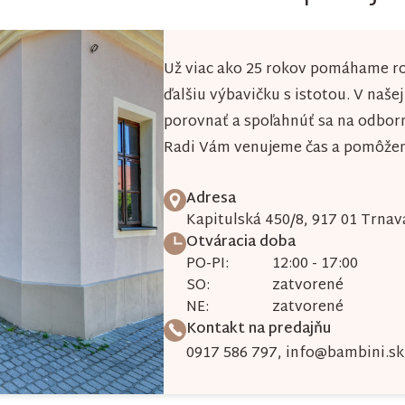
Už viac ako 25 rokov pomáhame ro
ďalšiu výbavičku s istotou. V naše
porovnať a spoľahnúť sa na odbor
Radi Vám venujeme čas a pomôžeme
Adresa
Kapitulská 450/8, 917 01 Trnav
Otváracia doba
PO-PI:
12:00 - 17:00
SO:
zatvorené
NE:
zatvorené
Kontakt na predajňu
0917 586 797
,
info@bambini.sk