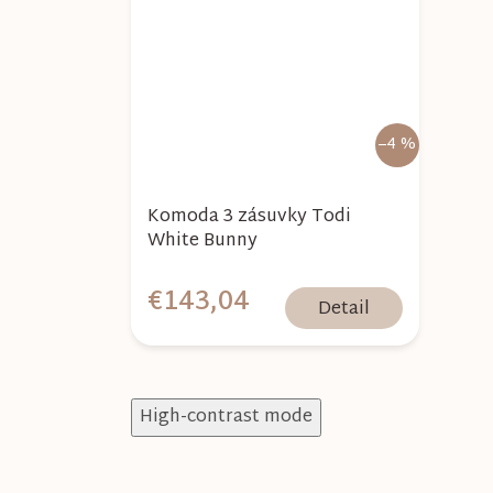
–4 %
Komoda 3 zásuvky Todi
White Bunny
€143,04
Detail
High-contrast mode