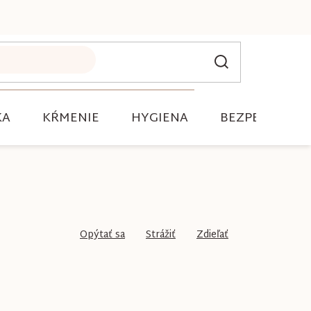
KA
KŔMENIE
HYGIENA
BEZPEČNOSŤ
Opýtať sa
Strážiť
Zdieľať