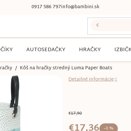
0917 586 797
info@bambini.sk
ČÍKY
AUTOSEDAČKY
HRAČKY
IZBIČ
hračky
Kôš na hračky stredný Luma Paper Boats
Detailné informácie
€17,90
€17,36
–3 %