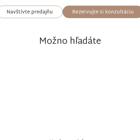
Navštívte predajňu
Rezervujte si konzultáciu
Možno hľadáte